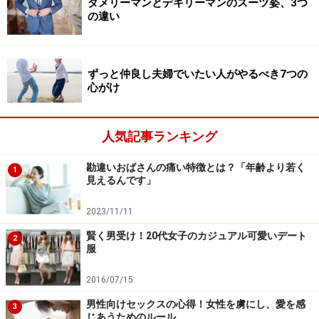
ダメリーマンとデキリーマンのスーツ姿、3つ
女性って「知らない街」が大好きなんですから。
の違い
ファーストデートのプランとして「知らない街」の名前
を聞いただけでワクワク感を得ることができます。
「行ったことない…」と言う不安がよぎっても、頼もし
ずっと仲良し夫婦でいたい人がやるべき7つの
心がけ
くプラン立てしてくれるあなたに安心感も覚え、「任せ
ちゃお」と思うわけです。
人気記事ランキング
もう一度言います。ファーストデートプランは、必ずあ
勘違いおばさんの痛い特徴とは？「年齢より若く
なたが練って主導権を握れるようにしてください。間違
1
見えるんです」
っても、彼女に「どこ行きたい？」なんて聞いてはダメ
ですよ！ もし聞いてしまったら最後、あなたの知らな
2023/11/11
い街を提案されたら、オシマイです。
賢く男受け！20代女子のカジュアル可愛いデート
2
デートのスケジュールをゲットしたら、即「プランは俺
服
に任せて！」と言い放ちましょう！
2016/07/15
男性向けセックスの心得！女性を虜にし、愛を感
そして当日。
3
じあうためのルール