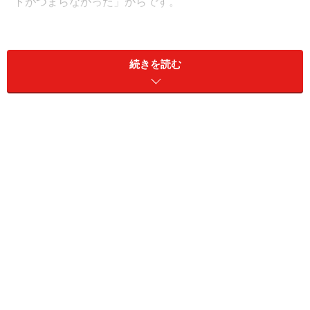
トがつまらなかった」からです。
女性からしてみたら、つまらないデートは地獄そのも
の。
続きを読む
愛想笑いに疲れ、デート用のハイヒールに疲れ、次の誘
いを断るのに疲れ…まさに三重苦を強いられる時間。女
性はワクワク、ドキドキ、キュンキュンの三重奏デート
でなければ、ハッキリ言って大いなる無駄な時間としか
思えないのです。
では、どんなファーストデートが一番効果的なのでしょ
うか？