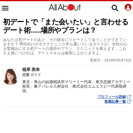
初デートで「また会いたい」と言わせる
デート術……場所やプランは？
あなたは初デートのあと、その彼女にリピートして会うことができてい
ますか？ 男性向けのモテテクニック本も書いているガイドが、女性の心
を鷲掴みにする初デートの場所やプラン、テクニックを教えます。これ
さえ身につければ、デートスキルは確実に上がりますよ。
更新日：
2024年05月16日
植草 美幸
恋愛 ガイド
東京・青山の結婚相談所マリーミー代表、東京恋婚アカデミー
校長、兼アパレル人材会社 株式会社エムエスピー代表取締
役。
プロフィール詳細
執筆記事一覧