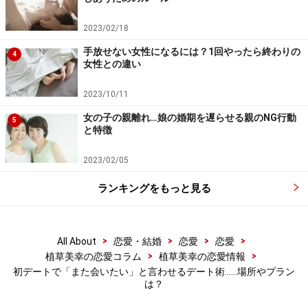
待ち合わせ場所で落ち合ったら、最短ルートであなたの
行きつけ店のランチに行きましょう。
2023/02/18
ランチのあとは少し街を散策して、もし工事している道
手放せない女性になるには？1回やったら終わりの
4
女性との違い
を知っていれば、わざとそこを通ってくださいね。
「あっ、そこ危ないから、気をつけて」と一言そえるだ
2023/10/11
けで、「気遣いができる男」かつ「彼女を大切に思って
女の子の親離れ…娘の婚期を遅らせる親のNG行動
5
いる」というアピールまでできてしまいます。
と特徴
2023/02/05
自分のテリトリー内では何のミスも犯さないのは、当然
ですよね。しくじるわけがない、という自信もついてき
ランキングをもっと見る
ます。熟知の効果は、まさにこのことなんです。
>
>
>
>
All About
恋愛・結婚
恋愛
恋愛
>
>
植草美幸の恋愛コラム
植草美幸の恋愛情報
2.有無を言わさずホラー映画を観る！
初デートで「また会いたい」と言わせるデート術……場所やプラン
は？