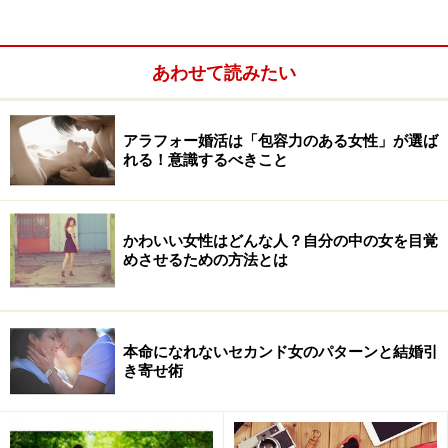
あわせて読みたい
アラフォー婚活は「包容力のある女性」が選ば
れる！意識するべきこと
＜目次＞
かわいい女性はどんな人？自分の中の女を目覚
めさせるための方法とは
1.主導権を握るために、場所は「自分のテリトリー内」
2.有無を言わさずホラー映画を観る！
3.ショッピング中に販売員を利用してプチ告白
本命になれないセカンド女のパターンと結婚引
結論！ “ワクドキキュン”デートで女性の心を刺激して
き寄せ術