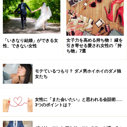
1.主導権を握るために、場所は「自分のテ
リトリー内」
ファーストデートは、必ずあなたのテリトリーに連れ出
してください。
女子力を高める持ち物！ 縁を
「いきなり結婚」ができる女
仕事でよく訪れる街、友人と飲みに行く街、学生時代か
引き寄せる愛され女性の「持
性、できない女性
ち物」7選
ら慣れ親しんでいる街など、あなたが細部まで熟知して
いるテリトリーでファーストデートをすればいいんで
す。
モテているつもり？ ダメ男ホイホイのダメ独
どこに何があって、どんな美味しいお店があって、この
女たち
街にどんな思い入れががあって、キレイなトイレの位置
まで把握している……そんなテリトリーに彼女を引き込ん
でしまえば、話せる“ネタ”は尽きないでしょう？
女性に「また会いたい」と思われる会話術……
3つのポイントは？
また、ファーストデートのプランは、男性が握り、あな
たが主導権をもって誘導するのが鉄則です！ だって、