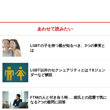
って、Shangri-Laがあって、AiSOの周年があって、プー
ルパーティがあって、本当に充実してました。毎年7月
は、ゴトウにとって夢のようなお祭り月間です。そうし
たイベントについて簡単に、どんな感じだったかお伝え
していきます。
あわせて読みたい
まずは
東京国際レズビアン＆ゲイ映画祭
。本当にいい映
LGBTの子を持つ親が知るべき、3つの事実と
画をたくさん観ました。世界のゲイ映画をこんなにたく
は
さん一気に観ることができて、しかも会場もゲイだらけ
なので笑うツボとかもいっしょだし、お友達と映画の感
想を語り合ったりするのも楽しくて、とても幸せな時間
LGBT以外のセクシュアリティとは？Xジェン
ダーなど解説
でした（詳しくは
こちら
）
それからShangri-La。いつも入り口前に行列ができるの
ですが、今回はその行列がゲートを出て駅の方まで延び
FTMの人と付き合う時……彼氏との恋愛で気に
なる7つの疑問に回答
ていてビックリ！しました。台湾や香港辺りのお客さん