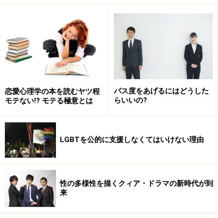
が大挙して（1000人くらい？）来られたようです。どの
エリアも本当に楽しくて、体が2つも3つもほしい、全部
楽しみたい！って本気で思いました（詳しくは
こちら
）
翌週には二丁目で、夏の風物詩「AiSOTOPE LOUNGE +
ALAMAS CAFE周年パーティ」が開催されました。
AiSOTOPE LOUNGEはバブル時代の六本木をテーマに、
パス度をあげるにはどうした
恋愛心理学の本を読むヤツ程
Bro.KORNさんがライブを披露したり、平野ノラさんが登
らいいの?
モテない!? モテる極意とは
場したり。ArcHは原宿をイメージしてポップでオシャレ
に。ALAMAS CAFEは秋葉原をコンセプトにしてアニソ
ンなどで盛り上がったり。仲通りがあんなに賑やかにな
LGBTを公的に支援しなくてはいけない理由
ったのは久しぶりな気がします。
それから、ゴトウが毎年楽しみにしているプールパーテ
性の多様性を描くクィア・ドラマの新時代が到
ィがありました。山奥のプールスタジオをゲイだらけで
来
貸し切って楽しむ、この世の楽園的イベント。絶好のプ