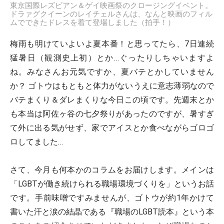
東京国際レズビアン＆ゲイ映画祭のクロージングイベント。
ドラァグクイーンのレイチェルさんは、なんと映画のフィル
ムでできたドレスを着て登場しました（拍手！）
梅雨も明けていよいよ夏本番！と思ってたら、7日連続
猛暑日（観測史上初）とか…ぐったりしちゃいますよ
ね。みなさんお元気ですか、夏バテとかしていません
か？ ゴトウはもともと体力がないうえに意志薄弱なので
バテまくり＆ダレまくりな今日この頃です。先週末とか
も本当は阿佐ヶ谷の七夕祭りがあったのですが、暑すぎ
て外に出る気がせず、家でアイスとか食べながらゴロゴ
ロしてました…
さて、今月も何本かのコラムをお届けします。メインは
「LGBTが働き続けられる職場環境づくりを」というお話
です。手前味噌ですみませんが、ゴトウが約1年かけて
書いた汗と涙の結晶である『職場のLGBT読本』という本