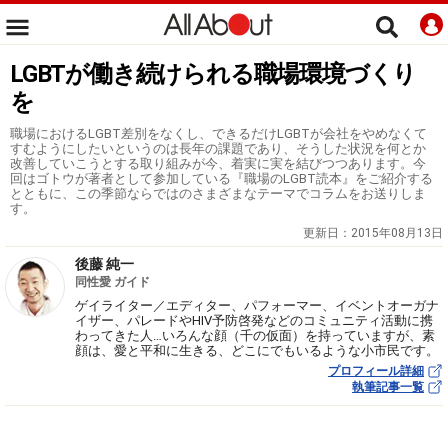
LGBTが働き続けられる職場環境づくり
を
職場におけるLGBT差別をなくし、できるだけLGBTが会社をやめなくて
すむようにしたいというのは長年の課題であり、そうした状況を何とか
改善していこうとする取り組みが今、着実に実を結びつつあります。今
回はゴトウが著者として参加している『職場のLGBT読本』をご紹介する
とともに、この季節ならではのさまざまなテーマでコラムをお送りしま
す。
更新日：
2015年08月13日
後藤 純一
同性愛 ガイド
ゲイライター／エディター、パフォーマー、イベントオーガナ
イザー、パレードやHIV予防啓発などのコミュニティ活動に携
わってきた人…いろんな顔（千の仮面）を持っていますが、素
顔は、愛と平和に生きる、どこにでもいるような小市民です。
プロフィール詳細
執筆記事一覧