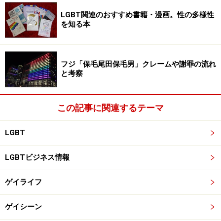
ール日和のなか、DJさんが素敵なBGMで盛り上げてくれ
て、いろんなタイプのイケメンたちが浮き輪とかビーチ
LGBT関連のおすすめ書籍・漫画。性の多様性
を知る本
ボールとかすべり台とかでキャッキャしながら童心に帰
って楽しんでました。
フジ「保毛尾田保毛男」クレームや謝罪の流れ
8月16日（日）15時～18時には、二丁目の毎年恒例の夏
と考察
祭りである
レインボー祭り
が開催されます。二丁目の一
角を特設会場にして（今年は新宿公園がキレイに整備さ
この記事に関連するテーマ
れたので、そちらがステージになるかも？）昼間からマ
マさんの屋台やお神輿やパフォーマンスを楽しむ、二丁
LGBT
目振興会が総力を挙げてお送りする野外フェスです。ど
なたも無料で参加できますので、二丁目未体験な方など
LGBTビジネス情報
もぜひ、遊びに行ってみてください！
ゲイライフ
暦の上ではお盆が過ぎると秋の気配って感じかもしれま
ゲイシーン
せんが、8月も9月も、ゲイシーンではいろんなイベント