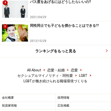
パス度をあげるにはどうしたらいいの?
4
2021/04/29
同性同士でも子どもを授かることはできる!?
5
2013/10/28
ランキングをもっと見る
>
>
>
All About
恋愛・結婚
恋愛
>
>
セクシュアルマイノリティ・同性愛
LGBT
LGBTが働き続けられる職場環境づくりを
会社概要
採用情報
投資家情報
広告掲載