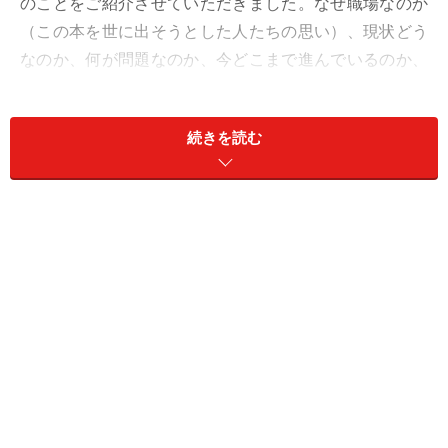
のことをご紹介させていただきました。なぜ職場なのか
（この本を世に出そうとした人たちの思い）、現状どう
なのか、何が問題なのか、今どこまで進んでいるのか、
といったことがわかる本なので、ぜひ。それから、本つ
ながりで、何冊かオススメ本をご紹介してみました。そ
続きを読む
の他、いろいろ書いていますので、今回もボリュームた
っぷりですが、どうか最後までおつきあいください。
7月は夢のように…
今回のShangri-Laは伝説的な盛り上がりを見せました。未体
験の方はぜひ、あの朝方の泣きそうになるくらいハッピーな
時間を体験してほしいと思います。
この1ヵ月間、本業も忙しかったのですが、映画祭があ