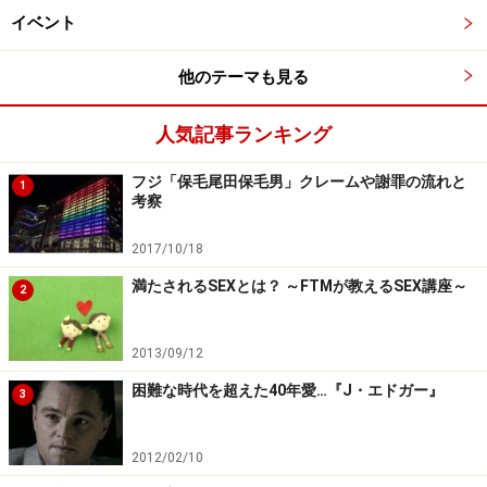
が盛りだくさんです（ぼくらの夏はまだまだ終わらな
イベント
い！）。「ひと夏の恋」を見つけるもよし、永遠の愛を
探し求めるもよし、友達とイェイイェイするもよし。ぜ
他のテーマも見る
ひ、2015年の夏をマンキツしてください♪
人気記事ランキング
※記事内容は執筆時点のものです。最新の内容をご確認くださ
フジ「保毛尾田保毛男」クレームや謝罪の流れと
1
い。
考察
2017/10/18
次のページへ
1
/
5
満たされるSEXとは？ ～FTMが教えるSEX講座～
2
2013/09/12
困難な時代を超えた40年愛…『J・エドガー』
3
2012/02/10