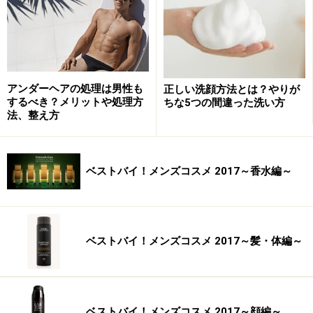
ので、洗顔とローションがあります。そこに加わったの
が、UVアイテム。やはり、それだけ男性の意識が高まっ
ているという表れです。
アンダーヘアの処理は男性も
国内最高レベルのSPF50+、PA++++のプロテクションで
正しい洗顔方法とは？やりが
するべき？メリットや処理方
ちな5つの間違った洗い方
ありながら、着色料や合成香料、パラベン、鉱物油フリ
法、整え方
ーの処方で、肌に優しいのもうれしいところ。サラっと
して塗りやすく、余分な皮脂を吸着してくれるので、テ
カリ防止にも使えます。日常はこれ1本あれば便利でし
ベストバイ！メンズコスメ 2017～香水編～
ょう。
クアトロボタニコ ボタニカル デイトリートメント＆UV
ベストバイ！メンズコスメ 2017～髪・体編～
ブロック
SPF50+、PA++++ 30g 1850円
http://www.amazon.co.jp/dp/B00W6P2YRY/?tag=aajg-
705-22&linkCode=as1&creative=6339
ベストバイ！メンズコスメ 2017～顔編～