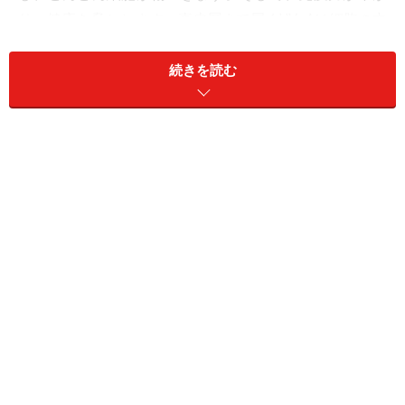
り、健康を脅かします。真皮層まで届くUVｰAは細胞の中
の核を破壊してしまうのです。さらに表皮に作用するUV
ｰBはご存知の通り、サンバーンという火傷を引き起こし
続きを読む
ます。それでも、まだ日焼けをするという方は、これ以
上、読む必要はありません。
紫外線の体に及ぼす影響やUVクリームの具体的な塗り方
は以前に執筆した
「男の基本のUVケア」
を参照してくだ
さい。