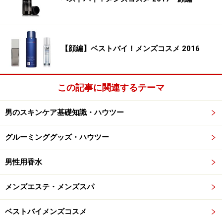
アンダーヘアを男性が処理する方法は？
【顔編】ベストバイ！メンズコスメ 2016
さて、アンダーヘアの処理方法は大きく分けると、『切
る（刈る）』or『抜く』の2つになります。まず、もっと
もやりやすいのが、トリマーやハサミを使って毛を切・
この記事に関連するテーマ
刈る方法です。
男のスキンケア基礎知識・ハウツー
■おすすめのボディトリマー
グルーミンググッズ・ハウツー
今、人気を博しているのが、パナソニックの「ボディト
リマー ER-GK60」。こちらは肌に優しくなで剃りができ
男性用香水
るというのが最大の特徴。胸やワキ、足など従来のボデ
メンズエステ・メンズスパ
ィトリマーの得意分野に加えて、ビキニゾーンやでん部
（お尻）のケアもしやすい設計がなされている点が画期
ベストバイメンズコスメ
的なのです。