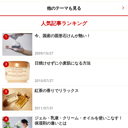
他のテーマも見る
■ボディトリマー ER-GK60
人気記事ランキング
今、国産の固形石けんが熱い！
1
パナソニック ボディトリマー® ボディシェーバー
VIO対応 お風呂剃り可 メンズ 白 ER-GK60-W
2009/10/27
日焼けせずに小麦肌になる方法
2
2010/07/27
紅茶の香りでリラックス
3
2011/07/31
Amazonで見る
ジェル・乳液・クリーム・オイルを使いこなす！
4
保湿剤の違いとは