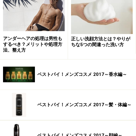
アンダーヘアの処理は男性も
正しい洗顔方法とは？やりが
するべき？メリットや処理方
ちな5つの間違った洗い方
法、整え方
ベストバイ！メンズコスメ 2017～香水編～
【アンダーヘアをケアするメリットまとめ】
蒸れを解消して快適でいられる
ベストバイ！メンズコスメ 2017～髪・体編～
肛門周りの清潔を保てる
性交時に毛が絡まず、パートナーへの負担が少ない
ベストバイ！メンズコスメ 2017～顔編～