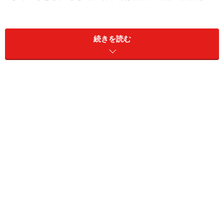
ンダーヘアを整えており、決してめずらしいことではあ
りません。
続きを読む
そもそも、男性がアンダーヘアを処理するメリットとは
何でしょうか？