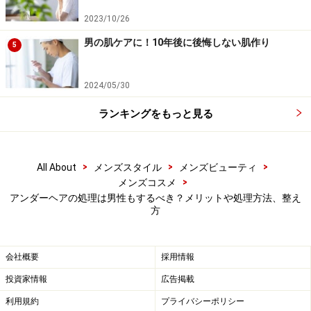
2023/10/26
男の肌ケアに！10年後に後悔しない肌作り
5
従来の同様の製品では、持ち手と刃の角度の関係で刈り
づらいこともありました。こちらは、エンピツのように
2024/05/30
挟んで持ったり、しっかりとグリップできたりと持ち方
ランキングをもっと見る
が計算されています。これによって、凹凸のあるアンダ
ーヘアの部位もしっかりと肌や毛を巻き込まずに処理が
可能に。また、トリマー刃自体も丸みを帯びた形状で、
>
>
>
All About
メンズスタイル
メンズビューティ
肌あたりが優しくなっています。
>
メンズコスメ
アンダーヘアの処理は男性もするべき？メリットや処理方法、整え
方
ハサミで処理する場合は、毛を指で少しつまみねじりな
がら切ります。こうすることで長さが均一になりませ
会社概要
採用情報
ん。前髪パッツンのように切りそろえてしまうと、不自
然な印象があるので注意してください。前述の見えない
投資家情報
広告掲載
部分は気をつけて処理しましょう。
利用規約
プライバシーポリシー