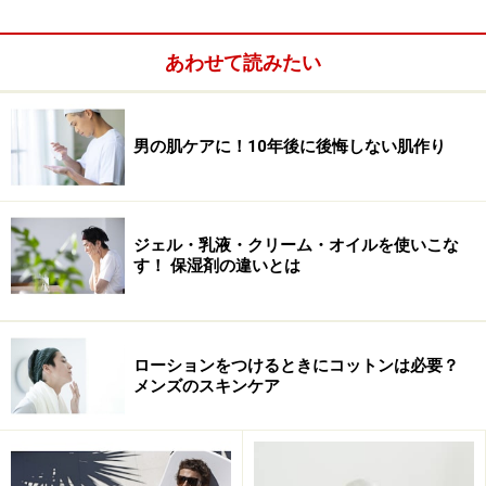
■アンダーヘアをケアするメリット
あわせて読みたい
高温多湿の日本でも蒸れを解消して快適でいられるこ
男の肌ケアに！10年後に後悔しない肌作り
と。ボクサーブリーフ人気の昨今、下着でぴたりと股間
部を覆われていると、どうしても蒸れが生じます。これ
は大変不快であり、また同時に不快なニオイも発生させ
てしまいます。
ジェル・乳液・クリーム・オイルを使いこな
す！ 保湿剤の違いとは
また、毛を長いままにしておくと、特に肛門周りではい
くら衛生便座が普及しているとはいえ、清潔でなくなる
ことも多いもの。また性交時に毛が絡んでパートナーへ
ローションをつけるときにコットンは必要？
メンズのスキンケア
の負担となることさえあります。こんなにメリットが多
いアンダーヘアのケアをしてみませんか？