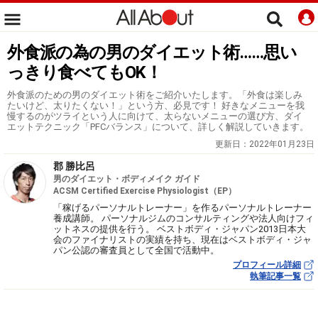
外食派の為の男のダイエット術……思い
っきり食べてもOK！
外食派のための男のダイエット術をご紹介いたします。「外食は楽しみ
たいけど、太りたくない！」という方、必見です！ 好きなメニューを我
慢するのがツライという人に向けて、太らないメニューの選び方、ダイ
エットテクニック「PFCバランス」について、詳しく解説していきます。
更新日：
2022年01月23日
郡 勝比呂
男のダイエット・ボディメイク ガイド
ACSM Certified Exercise Physiologist（EP）
「稼げるパーソナルトレーナー」を作るパーソナルトレーナー
養成講師。 パーソナルジムのコンサルティングや法人向けフィ
ットネスの提供を行う。 ベストボディ・ジャパン2013日本大
会のファイナリストの実績を持ち、現在はベストボディ・ジャ
パン公認の審査員として全国で活動中。
プロフィール詳細
執筆記事一覧