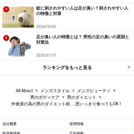
ススメ
蚊に刺されやすい人は足が臭い？刺されやすい人
4
の特徴と対策
2024/10/30
足が臭い人の特徴とは？ 男性の足の臭いの原因と
今流行りの海鮮居酒屋は、ヘルシーで高タンパクな食材が選
5
べる。提供:123RF
対策法
このPFCバランスを実行しやすいレストランは、単品
2025/01/13
（アラカルト）が充実しているお店という事になりま
ランキングをもっと見る
す。
特に和食系の居酒屋には、高タンパクで低糖質のメニュ
>
>
>
All About
メンズスタイル
メンズビューティ
ーがいっぱいですし、行くお店に迷ったら、焼き鳥屋さ
>
>
男のボディケア
男のダイエット
外食派の為の男のダイエット術……思いっきり食べてもOK！
んか、焼き肉屋さんを選べば大丈夫！もし、定食しかな
いお店に行ったなら、ご飯を少なめに頼みましょう。
会社概要
採用情報
カロリーが高めの中華料理屋さんも、チャーハンやラー
投資家情報
広告掲載