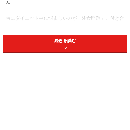
ん。
特にダイエット中に悩ましいのが「外食問題」。付き合
いが多く外食は避けられないという人や、好きなメニュ
ーを我慢するのがツライという人に向けて、賢く食べて
続きを読む
痩せられる「外食ダイエットのコツ」を紹介します。
＜目次＞
メニューを選ぶコツは、カロリーよりもPFCバラン
ス