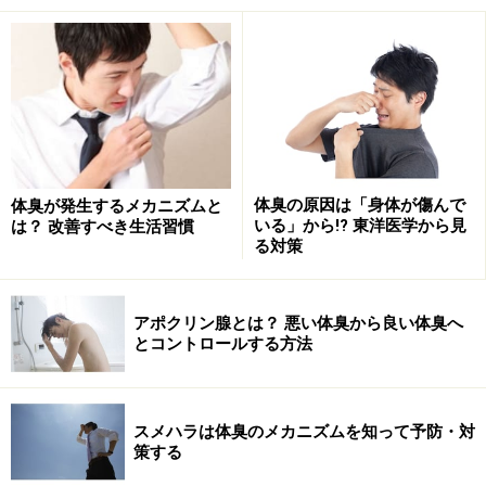
た」という気持ちが残るだけで満足はできません。
実は、メタボ腹を解消する為に大切なのは、
「カロリー
ではなく、PFCバランス」
だったのです。
P（プロテイン）＞F（ファット）＞C（カ
体臭の原因は「身体が傷んで
体臭が発生するメカニズムと
いる」から!? 東洋医学から見
は？ 改善すべき生活習慣
ーボ）
る対策
アポクリン腺とは？ 悪い体臭から良い体臭へ
焼き肉は身体作りの王道メニュー！
とコントロールする方法
PFCとは、三大栄養素である「タンパク質（Protein）、
脂質（Fat）、糖質（Carbohydrate）」
の頭文字の略。
スメハラは体臭のメカニズムを知って予防・対
この三大栄養素全てが、身体を動かす為のエネルギーに
策する
変換されます。