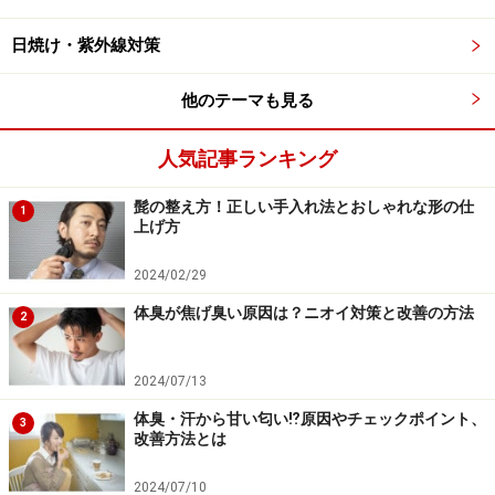
ご飯や冷麺を食べなければ太りにくいという事が言える
のです！
日焼け・紫外線対策
他のテーマも見る
特にダイエットを気にする人は、このPFCバランスのう
ち、P（プロテイン）の割合を増やす事が重要です。
人気記事ランキング
食事による代謝が上がり、筋肉量の増加によって一日の
消費カロリーが増え、さらに太りにくい体作りへと繋が
髭の整え方！正しい手入れ法とおしゃれな形の仕
1
ります。
上げ方
2024/02/29
「P（プロテイン）＞F（ファット）＞C（カーボ）」
体臭が焦げ臭い原因は？ニオイ対策と改善の方法
2
外食時のメニュー選びには、この公式を心掛けると良い
でしょう。
2024/07/13
体臭・汗から甘い匂い⁉原因やチェックポイント、
3
改善方法とは
お店は「焼き鳥、焼肉、海鮮居酒屋」がオ
2024/07/10