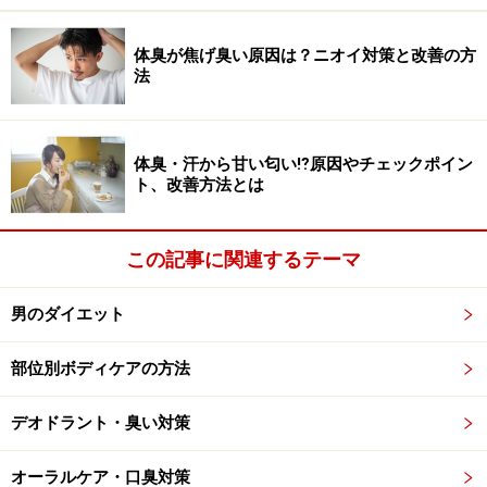
脂質は1gあたり9kcal（タンパク質と糖質は4kcal）と、
体臭が焦げ臭い原因は？ニオイ対策と改善の方
数字だけで見ると一番摂り過ぎを避けたい栄養素に思え
法
ます。
しかし、近年の研究では、「脂質を単独で摂取した場合
よりも、脂質と糖質を同時に摂取した場合の方が体脂肪
体臭・汗から甘い匂い⁉原因やチェックポイン
ト、改善方法とは
が増える」という事が明らかになってきました。
具体的には、糖質を摂取した時にインスリンが分泌さ
この記事に関連するテーマ
れ、その働きによって体内に脂肪が合成されるという事
男のダイエット
なのです。
つまり、糖質を控えてインスリンの働きを抑えれば、脂
部位別ボディケアの方法
質を摂取しても体脂肪として合成されにくいという事に
なります。
デオドラント・臭い対策
という事は、例えば大好きな焼肉をたらふく食べても、
オーラルケア・口臭対策