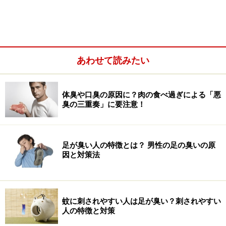
あわせて読みたい
P（プロテイン）＞F（ファット）＞C（カーボ）
お店は「焼き鳥、焼肉、海鮮居酒屋」がオススメ
体臭や口臭の原因に？肉の食べ過ぎによる「悪
臭の三重奏」に要注意！
メニューを選ぶコツは、カロリーよりも
PFCバランス
足が臭い人の特徴とは？ 男性の足の臭いの原
因と対策法
最近は、メニューにカロリーや塩分量の表記がされてい
るレストランも増えてきました。美味しそうな写真を目
の前にして、一度食べたい気持ちが沸き起こったとしま
蚊に刺されやすい人は足が臭い？刺されやすい
す。けれど、高カロリーである事を心配して、無理に低
人の特徴と対策
カロリーのメニューへと変更したとしても、「我慢し