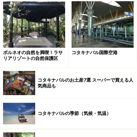
食べるなら成興茶餐室へ
センヒンの店内。メニューごとに作る屋台が分かれていま
す。メニューの写真が掲げられているので指差しで注文可能
1978年創業のセンヒンは街の中心部にあり、メリディア
ボルネオの自然を満喫！ラサ
コタキナバル国際空港
ンのすぐ裏の通りに面した
クダイコピ
と呼ばれるオープ
リアリゾートの自然保護区
ンスタイルの食堂です。お昼どきは特に多くの地元客で
賑わっています。
コタキナバルのお土産7選 スーパーで買える人
気商品も
ここのトゥアラン・ミーゴレンはシーフード入り（9リ
ンギット）にもできますが、まずは基本のチャーシュー
入りの「トゥアラン・ミーゴレン」（7.50リンギット）
コタキナバルの季節（気候・気温）
がおすすめ。
ボルネオ通を目指すなら、これに地酒の
リヒン
を加えて