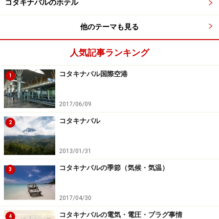
コタキナバルのホテル
アクセス：メリディアン裏の通り、お店横の路地に広が
る白いテント席が目印。センターポイントから徒歩5分
他のテーマも見る
程度。
人気記事ランキング
※1リンギット＝約33円。為替レート、価格は2015年6月
コタキナバル国際空港
現在のものです。
1
2017/06/09
※記事内容は執筆時点のものです。最新の内容をご確認くださ
い。
コタキナバル
2
※海外を訪れる際には最新情報の入手に努め、「
外務省 海外安全
ホームページ
」を確認するなど、安全確保に十分注意を払ってく
ださい。
2013/01/31
コタキナバルの季節（気候・気温）
3
2017/04/30
コタキナバルの電気・電圧・プラグ事情
4