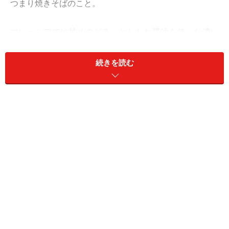
つまり焼きそばのこと。
マレーシアでは甘めのどろっとしたお醤油を使った濃い
茶色の焼きそばが主流ですが、コタキナバルではそれと
は一味違った「トゥアラン・ミーゴレン」という黄金色
続きを読む
の焼きそばも楽しめます。
コタキナバル市の北に隣接するトゥアラン郡の中華食堂
で生まれたこの料理は、「トゥアラン麺」と呼ばれるコ
シのあるちぢれ麺を使った塩焼きそば風ミーゴレン。卵
の芳ばしい香りが食欲をそそり、青菜やチャーシューな
どの具と麺の食感が絶妙のバランスです。