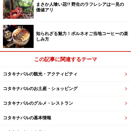
炒めた「リヒン・トゥアランミーゴレン」（11リンギッ
まさか人喰い花!? 野生のラフレシアは一見の
価値アリ
ト）もお試しあれ。アルコールがかなり効いているので
お酒好きな方向きですが、やみつきになる味です。
知られざる魅力！ボルネオご当地コーヒーの楽
この店はトゥアランミーゴレンだけでなく、トムヤム・
しみ方
ミー（10リンギット）やラクサ（7.50リンギット）も人
気のお店。さっぱり味の鶏足のタイ風マリネ（10リンギ
この記事に関連するテーマ
ット）も絶品です。美味しいローカルフードの宝庫なの
で、滞在中にぜひ立ち寄ってみてくださいね。
コタキナバルの観光・アクティビティ
＜DATA＞
コタキナバルのお土産・ショッピング
■KEDAI KOPI SENG HING（成興茶餐室）
住所：Lot 10, Ground Floor, Block E, Ruang Sinsuran2,
コタキナバルのグルメ・レストラン
Sinsuran Complex, Kota Kinabalu
コタキナバルの基本情報
TEL：088-211594
営業時間：7:00～16:00