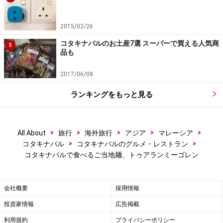
2015/02/26
コタキナバルのお土産7選 スーパーで買える人気商
5
品も
2017/06/08
ランキングをもっと見る
>
>
>
>
>
All About
旅行
海外旅行
アジア
マレーシア
>
>
コタキナバル
コタキナバルのグルメ・レストラン
コタキナバルで食べるご当地麺、トゥアランミーゴレン
会社概要
採用情報
投資家情報
広告掲載
利用規約
プライバシーポリシー