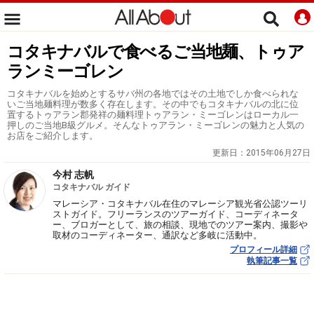
コタキナバルで食べるご当地麺、トゥア
ランミーゴレン
コタキナバルを始めとするサバ州の各地ではその土地でしか食べられな
いご当地麺料理が数多く存在します。その中でもコタキナバルの北に位
置するトゥアラン郡発祥の麺料理トゥアラン・ミーゴレンはローカル一
押しのご当地B級グルメ。そんなトゥアラン・ミーゴレンの魅力と人気の
お店をご紹介します。
更新日：
2015年06月27日
今村 志帆
コタキナバル ガイド
マレーシア・コタキナバル在住のマレーシア観光省公認ツーリ
ストガイド。フリーランスのツアーガイド、コーディネータ
ー、ブロガーとして、旅の相談、現地でのツアー案内、撮影や
取材のコーディネーター、通訳など多岐に活動中。
プロフィール詳細
執筆記事一覧