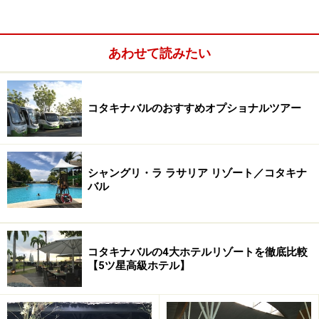
あわせて読みたい
お酒の買い出しをするなら
コタキナバルのおすすめオプショナルツアー
スーパーのお酒売り場。食品売り場とは別の場所にあること
が多いです
シャングリ・ラ ラサリア リゾート／コタキナ
ホテルでももちろんお酒が売られていますが、ホテルの
バル
ビールはとにかく高い！ 一缶20リンギット（約600円）
するようなホテルもあります。街中のコンビニやスーパ
ーでビール、アングリア・シャンディ（ビールをレモネ
コタキナバルの4大ホテルリゾートを徹底比較
ードで割ったカクテル飲料）、ウイスキーなどが売られ
【5ツ星高級ホテル】
ていますので、外で買って来たほうが安上がりです。
スーパーの場合、お酒売り場は食品売り場とは離れた一