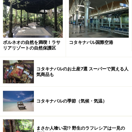
画にあることが多いのでビールやお酒の売り場が見当た
らない場合は店員さんに聞いてみるといいでしょう。
マレーシアは酒税が高いため、コンビニやスーパーで売
られているビールでも一缶7～9リンギット程度（約240
ボルネオの自然を満喫！ラサ
コタキナバル国際空港
円）とこちらの物価からすると高めです。ただこれは正
リアリゾートの自然保護区
規品の場合。コタキナバルでは近くの免税の島、ラブア
ン島から運ばれてくる安いビールが広く流通しているた
コタキナバルのお土産7選 スーパーで買える人
め、実際はもっと安くビールが飲めることも。
気商品も
中華系食堂ではそれらの安いビールが売られていて、ビ
ールのみのお持ち帰りも可能です。3缶単位などのセッ
コタキナバルの季節（気候・気温）
ト買いの方が安くなります。
>> コタキナバルで食事しながらお酒が飲める場所は？
まさか人喰い花!? 野生のラフレシアは一見の