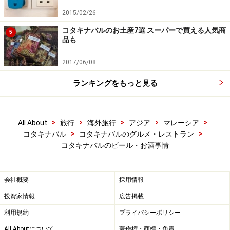
2015/02/26
コタキナバルのお土産7選 スーパーで買える人気商
5
品も
2017/06/08
ランキングをもっと見る
>
>
>
>
>
All About
旅行
海外旅行
アジア
マレーシア
>
>
コタキナバル
コタキナバルのグルメ・レストラン
コタキナバルのビール・お酒事情
会社概要
採用情報
投資家情報
広告掲載
利用規約
プライバシーポリシー
All Aboutについて
著作権・商標・免責