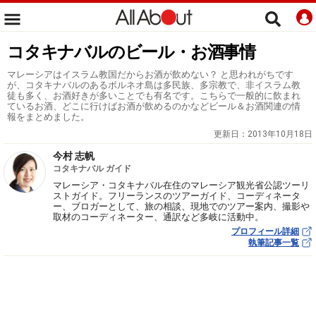
コタキナバルのビール・お酒事情
マレーシアはイスラム教国だからお酒が飲めない？ と思われがちです
が、コタキナバルのあるボルネオ島は多民族、多宗教で、非イスラム教
徒も多く、お酒好きが多いことでも有名です。こちらで一般的に飲まれ
ているお酒、どこに行けばお酒が飲めるのかなどビール＆お酒関連の情
報をまとめました。
更新日：
2013年10月18日
今村 志帆
コタキナバル ガイド
マレーシア・コタキナバル在住のマレーシア観光省公認ツーリ
ストガイド。フリーランスのツアーガイド、コーディネータ
ー、ブロガーとして、旅の相談、現地でのツアー案内、撮影や
取材のコーディネーター、通訳など多岐に活動中。
プロフィール詳細
執筆記事一覧