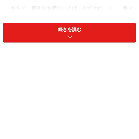
こちらで一般的なお酒といえば、まずはビール。一番メ
ジャーな銘柄はタイガー、他にハイネケン、カールスバ
ーグ、バドワイザー、ギネスなどもよく売られていま
続きを読む
す。マレーシアにはマレーシア独自のビール銘柄という
のはないのですが、タイガーもハイネケンもカールスバ
ーグもマレーシアの会社が海外からライセンス供与を受
けてマレーシア国内の工場で生産しています。