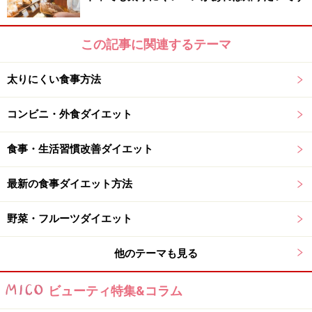
品もまさに「キレイになれるお菓子」として女性の注目
を浴びています。サプリ感覚で食べられるようなイメー
この記事に関連するテーマ
ジで、手軽に購入できるのも嬉しいですね。夜だけでは
なく、昼間の間食用にバッグに入れておくのも便利で
太りにくい食事方法
す。
コンビニ・外食ダイエット
商品名：
ピュアラルグミ
食事・生活習慣改善ダイエット
価格：108円（税込）
最新の食事ダイエット方法
野菜・フルーツダイエット
≫お酒もホムパもヘルシーに！眠れない夜にオススメの
食品は？
他のテーマも見る
ビューティ特集&コラム
※記事内容は執筆時点のものです。最新の内容をご確認くださ
い。