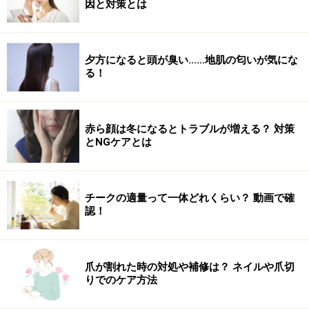
因と対策とは
夕方になると頭が臭い……地肌の匂いが気にな
る！
赤ら顔は冬になるとトラブルが増える？ 対策
とNGケアとは
チークの適量って一体どれくらい？ 動画で確
認！
爪が割れた時の対処や補修は？ ネイルや爪切
りでのケア方法