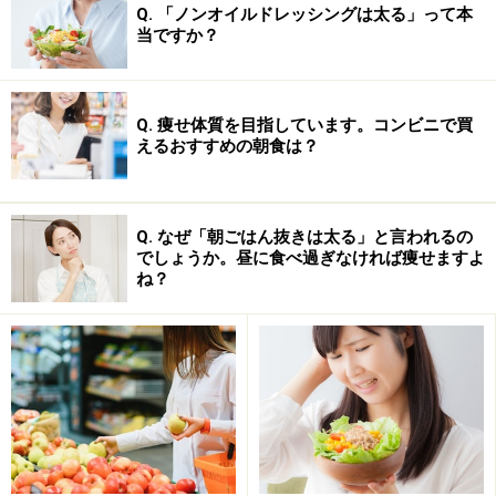
Q. 「ノンオイルドレッシングは太る」って本
当ですか？
Q. 痩せ体質を目指しています。コンビニで買
日常使いでもオススメの糖質不使用のチョコレート
えるおすすめの朝食は？
低糖質のお菓子は他にもたくさん見かけるようになって
きましたが、どれも、通常のチョコレートとさほど変わ
Q. なぜ「朝ごはん抜きは太る」と言われるの
らない味わいで十分満足できます。甘いものが好きな方
でしょうか。昼に食べ過ぎなければ痩せますよ
ね？
は、夜のためだけではなく、日常使いにもいかがでしょ
うか？
商品名：
糖質オフ生チョコレート
価格：1010円（税込）