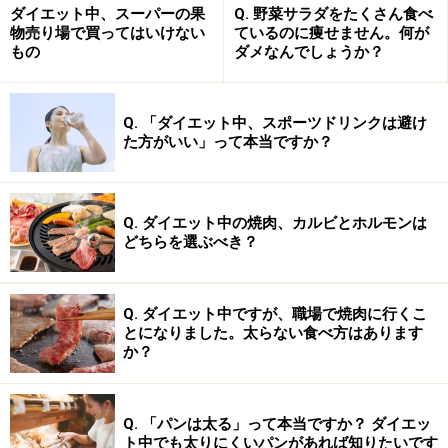
ダイエット中、スーパーの果
Q. 野菜サラダをたくさん食べ
物売り場で買ってはいけない
ているのに痩せません。何が
もの
ダメなんでしょうか？
サプリ代わりに!?スーパーフルーツがお菓
子になった「ピュアラルグミ」
Q. 「ダイエット中、スポーツドリンクは避け
美的コラボ商品として発売されたピュアラルグミは、美
た方がいい」って本当ですか？
容成分を意識して、ヒアルロン酸やスーパーフルーツと
グミが一緒になった女性に嬉しいお菓子です。
Q. ダイエット中の焼肉、カルビとホルモンは
どちらを選ぶべき？
サプリ代わりになってくれそうなお菓子！
Q. ダイエット中ですが、職場で焼肉に行くこ
とになりました。太らない食べ方はあります
か？
ここ最近のお菓子は、女性が感じやすい「お菓子を食べ
る罪悪感」を逆手に取り、お菓子を食べることで美容や
ダイエットを期待できるような「食べるのが楽しみ！」
Q. 「パンは太る」って本当ですか？ ダイエッ
になる物が話題をつかむ傾向がありますが、こちらの商
ト中でも太りにくいパンがあれば知りたいです