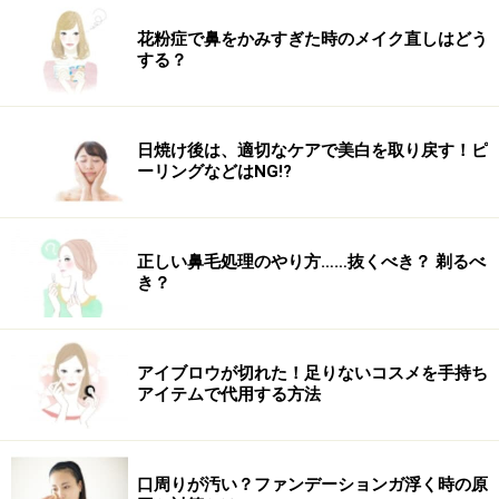
※ダイエットは個人の体質、また、誤った方法による実践に起因
して体調不良を引き起こす場合があります。実践の際には、必ず
花粉症で鼻をかみすぎた時のメイク直しはどう
自身の体質及び健康状態を十分に考慮したうえで、正しい方法で
する？
おこなってください。また、全ての方への有効性を保証するもの
ではありません。
日焼け後は、適切なケアで美白を取り戻す！ピ
ーリングなどはNG!?
次のページへ
1
/
2
正しい鼻毛処理のやり方……抜くべき？ 剃るべ
き？
アイブロウが切れた！足りないコスメを手持ち
アイテムで代用する方法
口周りが汚い？ファンデーションガ浮く時の原