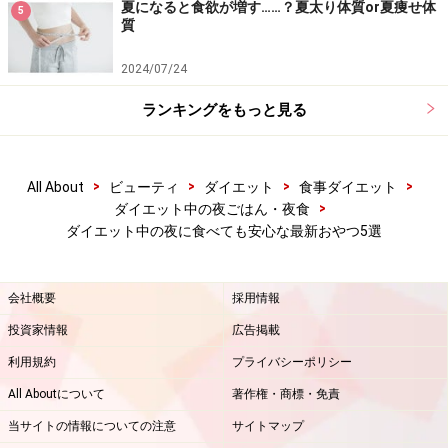
夏になると食欲が増す……？夏太り体質or夏痩せ体
5
質
2024/07/24
ランキングをもっと見る
>
>
>
>
All About
ビューティ
ダイエット
食事ダイエット
>
ダイエット中の夜ごはん・夜食
ダイエット中の夜に食べても安心な最新おやつ5選
会社概要
採用情報
投資家情報
広告掲載
利用規約
プライバシーポリシー
All Aboutについて
著作権・商標・免責
当サイトの情報についての注意
サイトマップ