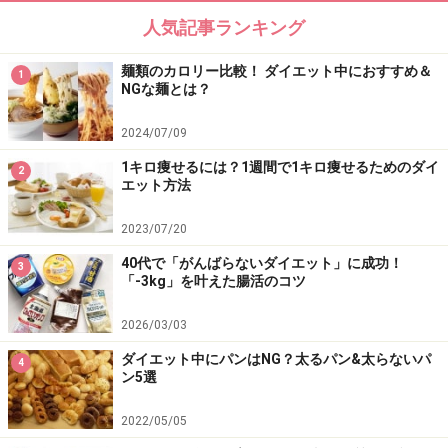
人気記事ランキング
麺類のカロリー比較！ ダイエット中におすすめ＆
1
NGな麺とは？
2024/07/09
1キロ痩せるには？1週間で1キロ痩せるためのダイ
2
エット方法
2023/07/20
40代で「がんばらないダイエット」に成功！
3
「-3kg」を叶えた腸活のコツ
2026/03/03
ダイエット中にパンはNG？太るパン&太らないパ
4
ン5選
2022/05/05