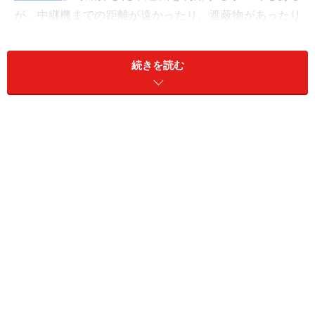
が、中継機までの距離が遠かったり、遮蔽物があったり
すると、利用できないケースもあるだろう。その点、
PLCなら問題はない。
続きを読む
あるユーザの話だが、「無線LANルータが鉄筋の壁に囲
まれた1階の部屋にあり、2階はもちろんのこと、隣の部
屋でも無線で接続が難しかった。そこでPLCを導入した
ところ、快適に接続できるようになった」という事例が
実際にある。
さて、次ページはWPL-05G300/2のセットアップについ
て述べよう。
※記事内容は執筆時点のものです。最新の内容をご確認くださ
い。