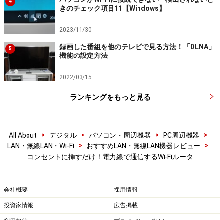
4
きのチェック項目11【Windows】
2023/11/30
録画した番組を他のテレビで見る方法！「DLNA」
5
機能の設定方法
2022/03/15
ランキングをもっと見る
>
>
>
>
All About
デジタル
パソコン・周辺機器
PC周辺機器
>
>
LAN・無線LAN・Wi-Fi
おすすめLAN・無線LAN機器レビュー
コンセントに挿すだけ！電力線で通信するWi-Fiルータ
会社概要
採用情報
投資家情報
広告掲載