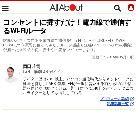
コンセントに挿すだけ！電力線で通信す
るWi-Fiルータ
家庭やオフィスにある電力線で通信を行うPLC。今回はBUFFLOのWPL-
05G300/2 を実際に使ってみた。ルータ機能と無線LAN、PLCの3つの機能
が揃った本製品の使い勝手や性能をレビューしよう。
更新日：
2015年05月13日
岡田 庄司
LAN・無線LAN ガイド
ライター歴は20年以上。パソコン通信時代からネットワークに
興味を持ち、LANや無線LANが一般に普及する前からLANの話
題を追いかけ続けている。著作はすでに40冊を超え、テクニカ
ルライターとしても活動している。
プロフィール詳細
執筆記事一覧