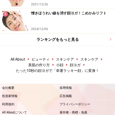
2021/12/26
憎きほうれい線を消す顔ヨガ！こめかみリフト
5
2024/12/06
ランキングをもっと見る
>
>
>
>
All About
ビューティ
スキンケア
スキンケア
>
>
>
美肌の作り方
小顔
顔ヨガ
たった10秒の顔ヨガで「幸運ラッキー顔」に変身！
会社概要
採用情報
投資家情報
広告掲載
利用規約
プライバシーポリシー
All Aboutについて
著作権・商標・免責