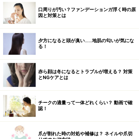
口周りが汚い？ファンデーションガ浮く時の原
因と対策とは
夕方になると頭が臭い……地肌の匂いが気にな
る！
赤ら顔は冬になるとトラブルが増える？ 対策
とNGケアとは
チークの適量って一体どれくらい？ 動画で確
認！
爪が割れた時の対処や補修は？ ネイルや爪切