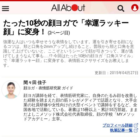
たった10秒の顔ヨガで「幸運ラッキー
顔」に変身！
(2ページ目)
強運な人はいつも幸せそうな表情をしています。運を引き寄せる顔にな
るコツは、頬と口角を2mmアップし続けること。普段から頬と口角を意
識して上げていないと、ここぞというシーンで顔が引きつって、運が逃
げてしまうなんて事も……!? 今回はたった10秒の顔ヨガ「口角スマイル」
で「幸運ラッキー顔」に変身する、表情筋エクササイズをお教えしま
す。
更新日：
2015年04月27日
間々田 佳子
顔ヨガ・表情筋研究家 ガイド
顔ヨガ講師を経て、表情筋研究家に。自身のたるみ顔を改善し
た経験を踏まえた顔の筋トレがメディアで話題となり、大手企
業の社員研修や女性向けの大型イベントで講師をするなど、全
国各地で活動している。著書は15冊以上・累計55万部超。まま
だよしこメソッド株式会社代表取締役。顔の学校「MYメソッ
ドアカデミー」主宰。
プロフィール詳細
執筆記事一覧