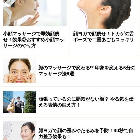
小顔マッサージで即効顔痩
顔ヨガで顔痩せ！トカゲの舌
せ！効果◎おすすめ小顔マッ
ポーズで二重あごもスッキリ
サージのやり方
顔のマッサージで変わる⁉ 印象を変える5分の
マッサージ法8選
頑張っているのに覇気がない顔？ やる気を伝
える表情の鍛え方！
顔ヨガで顔の歪みやたるみを予防！30秒で自
力整形効果も！