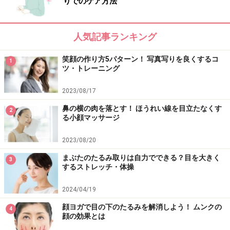
りでのケア方法
人気記事ランキング
笑顔の作り方5パターン！ 写真写りを良くするコ
1
ツ・トレーニング
2023/08/17
鼻の横の肉を落とす！ ほうれい線を目立たなくす
2
る小顔マッサージ
2023/08/20
まぶたのたるみ取りは自力でできる？目を大きく
3
するストレッチ・体操
2024/04/19
顔ヨガで目の下のたるみを解消しよう！ ムンクの
4
顔の効果とは