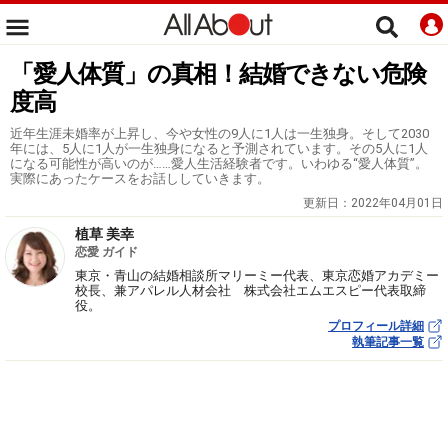
「愛人体質」の真相！結婚できない危険
度高
近年生涯未婚率が上昇し、今や女性の9人に1人は一生独身。そして2030
年には、5人に1人が一生独身になると予測されています。その5人に1人
になる可能性が高いのが……愛人生活経験者です。いわゆる“愛人体質”。
実際にあったケースをお話ししていきます。
更新日：
2022年04月01日
植草 美幸
恋愛 ガイド
東京・青山の結婚相談所マリーミー代表、東京恋婚アカデミー
校長、兼アパレル人材会社 株式会社エムエスピー代表取締
役。
プロフィール詳細
執筆記事一覧