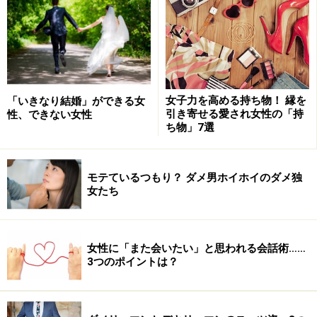
最近では、女性にお金を使わない愛人も増えています。
妻子があることを黙って、生活費や謝礼も払わずお付き
合いをしていく新種の愛人というか、「それってただの
浮気では？」というようなケースも増えてきています。
女子力を高める持ち物！ 縁を
「いきなり結婚」ができる女
これについてはさらに女性にとってはただの時間の無駄
引き寄せる愛され女性の「持
性、できない女性
ち物」7選
ですし、もう詐欺と言ってもいい程。
デートに至ってはそのほとんどが夜であり、会うのはあ
モテているつもり？ ダメ男ホイホイのダメ独
なたの家かどこかのホテルが関の山。普通の恋人のよう
女たち
に休日のお昼に外でデートすることなんて……年に数回あ
れば奇跡でしょう。そして二人でいる時間は何をしてい
るの？と考えれば、それはセックスです。
女性に「また会いたい」と思われる会話術……
3つのポイントは？
二人の関係をだれにも公表できず、モグラのような生活
を送ることになり、セックスだけはうまくなる。また恋