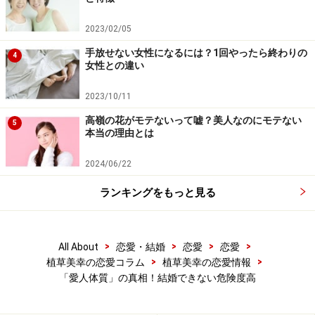
2023/02/05
手放せない女性になるには？1回やったら終わりの
4
女性との違い
デートは夜、セックスばかり。それでは本来の恋愛の楽しさ
や明るさとかけ離れていきます
2023/10/11
いわゆる日の目を浴びない恋愛をしてきた方の多くは、
高嶺の花がモテないって嘘？美人なのにモテない
5
恋愛における価値観が歪んでいます。
本当の理由とは
2024/06/22
もっと直球に言うなれば、
恋愛観が狂っています
。
ランキングをもっと見る
そもそも人のものを奪っているのですから。そこに子供
でもいようものなら、不幸の連鎖は止まりません。自分
>
>
>
>
All About
恋愛・結婚
恋愛
恋愛
だけの欲望を満たすために愛人になる。これはどう考え
>
>
植草美幸の恋愛コラム
植草美幸の恋愛情報
ても歪んでいます。
「愛人体質」の真相！結婚できない危険度高
「オレの家庭はボロボロで……、妻とはうまくいっていな