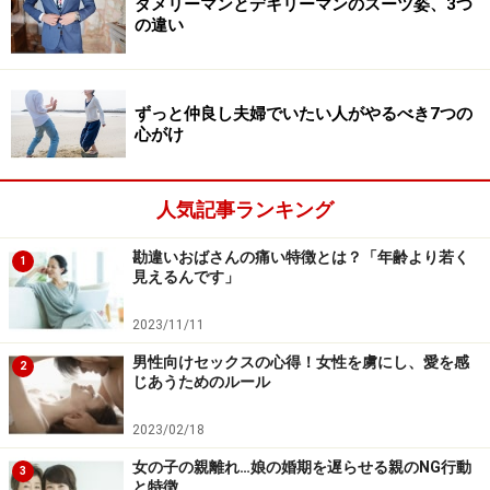
ダメリーマンとデキリーマンのスーツ姿、3つ
愛観もどんどん汚され、ただ歳をとり、いずれは愛人関
の違い
係も失い、捨てられて、気付いた頃には悲しい独身者。
つまり、愛人を経験することで“歪んだ価値観の恋愛”に
ずっと仲良し夫婦でいたい人がやるべき7つの
心がけ
カテゴライズされる……と覚えておいてください。そもそ
も奥さんがいることを知っているにも関わらず、それを
承諾してお付き合いを続けたいと思っている時点で相当
人気記事ランキング
歪んでいますからね！
勘違いおばさんの痛い特徴とは？「年齢より若く
1
見えるんです」
この歪んだ価値観を抱えたままで、結婚相談に来られる
方がいますが、私はひと目でわかります――「あ、この
2023/11/11
人、愛人生活をしていたな」と。
男性向けセックスの心得！女性を虜にし、愛を感
2
じあうためのルール
2023/02/18
女の子の親離れ…娘の婚期を遅らせる親のNG行動
歪んだ価値観、狂った恋愛観
3
と特徴