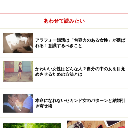
あわせて読みたい
アラフォー婚活は「包容力のある女性」が選ば
れる！意識するべきこと
かわいい女性はどんな人？自分の中の女を目覚
めさせるための方法とは
また、愛人という関係性を結ぶということは、お相手は
年上のことがほとんどでしょう。それもかなりの年上。
経済力がなければ愛人を養うことはできませんから。と
本命になれないセカンド女のパターンと結婚引
き寄せ術
なると、同世代の生活圏にあまりいないような相手にな
ります。必然的に相手は、お金持ちの年上の男性になり
ます。