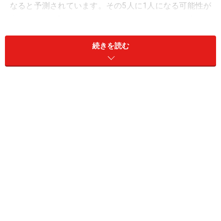
なると予測されています。その5人に1人になる可能性が
高いのが「愛人生活経験者」です。いわゆる“愛人体
質”というものでしょうか。今日は、私の相談所で実際に
続きを読む
あったケースをお話ししていきます。
なぜ「愛人体質」だと結婚が難しくなるのでしょうか。
理由はいくつもあり、「○○だから」「××だから」などの
ように単純明快なものだけではありません。
まず愛人って、日の目を浴びない恋愛です。友達に言え
ない。ましてや家族にも言えない。彼のことを誰にも紹
介できないのです。デートにも日の目を浴びないモグラ
のような恋愛スタイルが、うしろ暗い自分を自ら作り上
げてしまうのです。