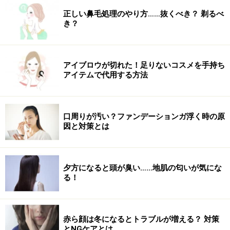
正しい鼻毛処理のやり方……抜くべき？ 剃るべ
き？
アイブロウが切れた！足りないコスメを手持ち
アイテムで代用する方法
口周りが汚い？ファンデーションガ浮く時の原
因と対策とは
夕方になると頭が臭い……地肌の匂いが気にな
る！
赤ら顔は冬になるとトラブルが増える？ 対策
とNGケアとは