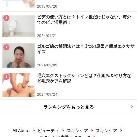
2013/06/20
ビデの使い方とは？トイレ後だけじゃない、海外
3
でのビデ活用術！
2024/01/21
ゴルゴ線の解消法とは？ 3つの原因と簡単エクササ
4
イズ
2024/09/05
毛穴エクストラクションとは？仕組み＆やり方な
5
ど毛穴ケアを解説
2024/09/24
ランキングをもっと見る
>
>
>
>
All About
ビューティ
スキンケア
スキンケア