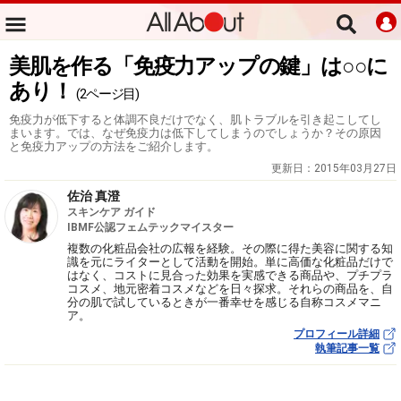
美肌を作る「免疫力アップの鍵」は○○に
あり！
(2ページ目)
免疫力が低下すると体調不良だけでなく、肌トラブルを引き起こしてし
まいます。では、なぜ免疫力は低下してしまうのでしょうか？その原因
と免疫力アップの方法をご紹介します。
更新日：
2015年03月27日
佐治 真澄
スキンケア ガイド
IBMF公認フェムテックマイスター
複数の化粧品会社の広報を経験。その際に得た美容に関する知
識を元にライターとして活動を開始。単に高価な化粧品だけで
はなく、コストに見合った効果を実感できる商品や、プチプラ
コスメ、地元密着コスメなどを日々探求。それらの商品を、自
分の肌で試しているときが一番幸せを感じる自称コスメマニ
ア。
プロフィール詳細
執筆記事一覧