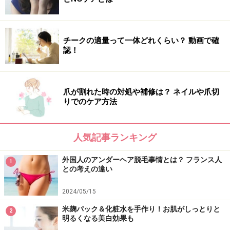
チークの適量って一体どれくらい？ 動画で確
認！
爪が割れた時の対処や補修は？ ネイルや爪切
りでのケア方法
人気記事ランキング
外国人のアンダーヘア脱毛事情とは？ フランス人
1
との考えの違い
2024/05/15
米麹パック＆化粧水を手作り！お肌がしっとりと
2
明るくなる美白効果も