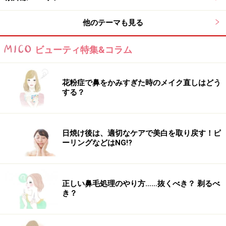
他のテーマも見る
ビューティ特集&コラム
花粉症で鼻をかみすぎた時のメイク直しはどう
する？
日焼け後は、適切なケアで美白を取り戻す！ピ
ーリングなどはNG!?
正しい鼻毛処理のやり方……抜くべき？ 剃るべ
き？