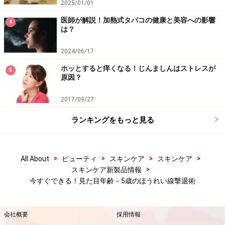
2025/01/01
医師が解説！加熱式タバコの健康と美容への影響
4
は？
2024/06/17
ホッとすると痒くなる！じんましんはストレスが
5
原因？
2017/09/27
ランキングをもっと見る
>
>
>
>
All About
ビューティ
スキンケア
スキンケア
>
スキンケア新製品情報
今すぐできる！見た目年齢－5歳のほうれい線撃退術
会社概要
採用情報