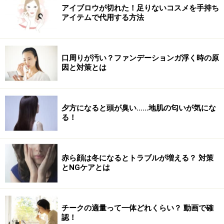
アイブロウが切れた！足りないコスメを手持ち
アイテムで代用する方法
口周りが汚い？ファンデーションガ浮く時の原
因と対策とは
夕方になると頭が臭い……地肌の匂いが気にな
る！
赤ら顔は冬になるとトラブルが増える？ 対策
とNGケアとは
チークの適量って一体どれくらい？ 動画で確
認！