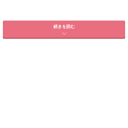
続きを読む
撃退術その1.「下から上」でリフトアッ
プ！
クレンジングや洗顔をしたり、化粧水や乳液、クリーム
をなじませる時、無意識に上から下へと手を動かしてい
ませんか？ これは、顔をたるませてしまう動き。顔に
触れる時には“やさしく、下から上へ”と意識するだけで
も、肌への負担は軽減します。
顔の毛穴はほとんどが下向きなので、毛穴の汚れがきれ
いに落とせたり、スキンケア化粧品が浸透しやすいとい