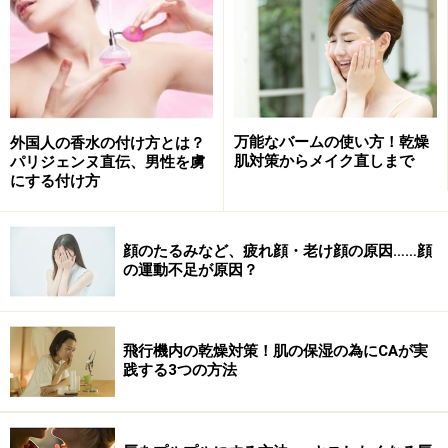
日常のちょっとしたクセが、ほうれい線を濃くしている
可能性も。「食事の時、片側ばかりで噛む」「横向きで
寝る」「頬杖をつく」といったクセを毎日繰り返すこと
で表情筋がアンバランスになると、顔がたるんでほうれ
い線が目立ちやすくなるので気をつけましょう。
万能なバームの使い方！乾燥
外国人の香水の付け方とは？
肌対策からメイク直しまで
パリジェンヌ直伝、男性を虜
にする付け方
次ページでは「敬遠しがちなアノ対策」を、紹介しま
す。
顔のたるみなど、疲れ顔・老け顔の原因……顔
※記事内容は執筆時点のものです。最新の内容をご確認くださ
の運動不足が原因？
い。
※個人の体質、また、誤った方法による実践に起因して肌荒れや
不調を引き起こす場合があります。実践の際には、必ず自身の体
質及び健康状態を十分に考慮し、正しい方法で行ってください。
また、全ての方への有効性を保証するものではありません。
飛行機内の乾燥対策！肌の保湿の為にCAが実
践する3つの方法
次のページへ
1
/
2