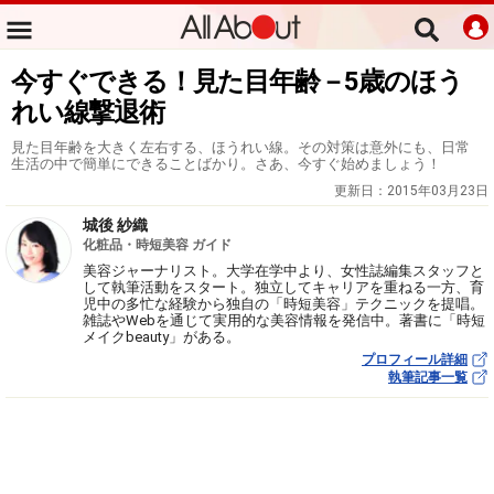
今すぐできる！見た目年齢－5歳のほう
れい線撃退術
見た目年齢を大きく左右する、ほうれい線。その対策は意外にも、日常
生活の中で簡単にできることばかり。さあ、今すぐ始めましょう！
更新日：
2015年03月23日
城後 紗織
化粧品・時短美容 ガイド
美容ジャーナリスト。大学在学中より、女性誌編集スタッフと
して執筆活動をスタート。独立してキャリアを重ねる一方、育
児中の多忙な経験から独自の「時短美容」テクニックを提唱。
雑誌やWebを通じて実用的な美容情報を発信中。著書に「時短
メイクbeauty」がある。
プロフィール詳細
執筆記事一覧