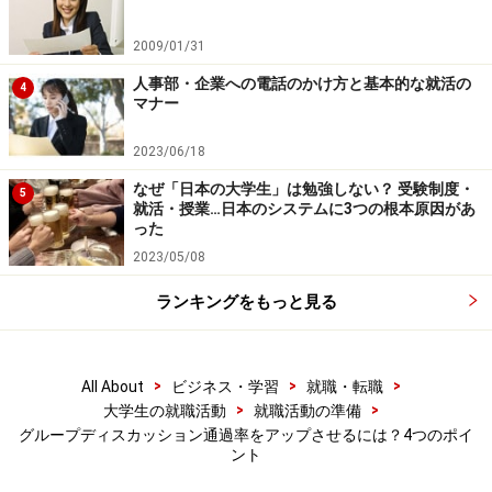
の判断に大きく影響します
。話す内容ばかりに気を取ら
2009/01/31
れるのではなく、姿勢や話し方、表情や声のトーンな
ど、周りから見た印象にも気をつかいましょう。
人事部・企業への電話のかけ方と基本的な就活の
4
マナー
2023/06/18
選考基準と通過率は企業によって違う
なぜ「日本の大学生」は勉強しない？ 受験制度・
5
就活・授業…日本のシステムに3つの根本原因があ
そもそも余計なストレスを感じないために理解しておき
った
たいのは、企業によってグループディスカッションにお
2023/05/08
ける選考基準と通過率は違う、ということです。
ランキングをもっと見る
ある卸売会社では「協調性やリーダーシップが感じられ
る発言をしているか」を重視し、あるメーカーは「創造
>
>
>
All About
ビジネス・学習
就職・転職
力があって、一言でも何か新しいアイデアを出せるか」
>
>
大学生の就職活動
就職活動の準備
が合否のポイントです。ある商社では「選考担当者が自
グループディスカッション通過率をアップさせるには？4つのポイ
ント
分より能力が高いと思える人を合格にする」ということ