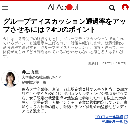
グループディスカッション通過率をアッ
プさせるには？4つのポイント
今回は、選考側での経験をもとに、グループディスカッションで見られ
ているポイントと通過率を上げるコツ、対策を紹介します。就職活動の
選考過程で遭遇する「グループディスカッション」。面接と違って、一
体何が見られてどう判断されているのかわからないと感じる人も多いは
ず。
更新日：
2022年04月23日
井上 真里
大学生の就職活動 ガイド
秘書検定準一級
慶応大学卒業後、東証一部上場企業２社で人事を担当。 26歳で
独立し企業や学校向けに採用コンサルティングや講演を行う傍
ら、女子限定の就活指導や勉強会に参加した200名以上の大学
生が、大手企業・人気ベンチャー企業に複数内定している。書
籍やコラム執筆のほか、雑誌・テレビ番組企画監修などメディ
アに多数出演。
プロフィール詳細
執筆記事一覧