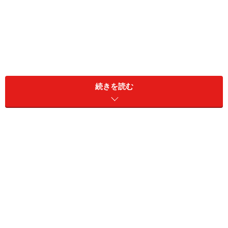
面接と違って、一体何が見られてどう判断されているの
続きを読む
かわからないと感じる人も多いでしょう。自信があった
のに不合格だったりすると、苦手意識を持ってしまい、
どんどん迷走してしまうこともあるようです。
ガイドは過去、人事としてグループディスカッションの
選考に携わってきました。また他社の人事から聞いた選
考事情をもとにグループディスカッションで見られてい
るポイントと通過率を上げるコツをお伝えします。
＜目次＞