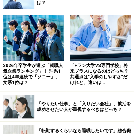
は？
グループディスカッションで面接官が見る
ポイント
企業がグループディスカッションを選考で取り入れる目
的は2つあります。まずはそれを理解して対策を立てる
ことが、通過率を上げるベースになります。
■目的1 チームで発揮できる力の種類を確かめたい
2026年卒学生が選ぶ「就職人
「Fラン大学VS専門学校」将
気企業ランキング」！ 理系1
来プラスになるのはどっち？
グループディスカッションはチーム作業です。あなたが
位は4年連続で「ソニー」、
共通点は“入学のしやすさ”だ
チームで行動している様子を見ることで協調性・主体
文系1位は？
けれど、違いは…
性・リーダーシップの有り様がわかり、ディスカッショ
ンの様子を見ることで創造力やロジカルさも推し量るこ
「やりたい仕事」と「入りたい会社」、就活を
とができます。
成功させたい人が重視するべきはどっち？
面接で「リーダーシップがある」「協調性がある」など
「転勤するくらいなら退職したいです」総合職
と述べていたことが実際の場ではどうなのか、なるべく