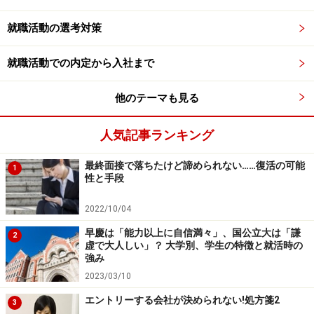
つけたい
就職活動の選考対策
選考のはじめにグループディスカッションがある場合、
就職活動での内定から入社まで
エントリーシートではわからない、その人の印象や能力
を短時間で大まかに判断するための手段として取り入れ
他のテーマも見る
られていることが多いようです。
人気記事ランキング
たくさんの応募者がいると、企業は一人ひとりとじっく
最終面接で落ちたけど諦められない……復活の可能
り話す時間がとれません。でも、エントリーシートだけ
1
性と手段
ではわからないこともたくさんあります。
2022/10/04
そこで、たくさんの学生に一度に集まってもらうことで
早慶は「能力以上に自信満々」、国公立大は「謙
2
虚で大人しい」？ 大学別、学生の特徴と就活時の
比較しながら、会社と相性が良さそうかどうかを判断し
強み
ているのです。
2023/03/10
エントリーする会社が決められない!処方箋2
3
そのため、
話した内容だけでなく、表面的な
印象も合否