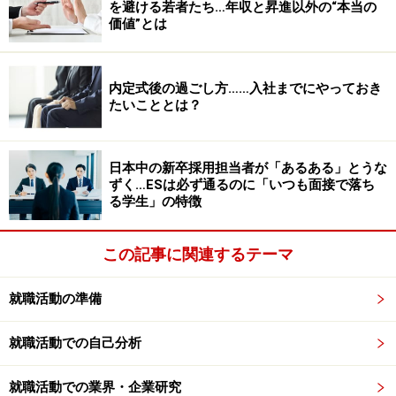
を避ける若者たち…年収と昇進以外の“本当の
自然な状態で知りたいというおが企業側の目的の一つで
価値”とは
す。
内定式後の過ごし方……入社までにやっておき
だからこそ、
グループディスカッションはどんな役割で
たいこととは？
あっても、チームの話し合いの役に立つことに全力を注
ぐ
べきです。
日本中の新卒採用担当者が「あるある」とうな
ずく…ESは必ず通るのに「いつも面接で落ち
「自分がどう見られるか」ばかりに意識を向けると縮こ
る学生」の特徴
まってしまい、逆効果になることが多いのです。具体的
には、「発言しない」「メンバーの発言を聞くときの反
この記事に関連するテーマ
応がない」「ずっと下を向いている」など、いてもいな
くても変わらなかったり、マイナスな影響を与える人は
就職活動の準備
アウトです。
就職活動での自己分析
■目的2 学生を比較した上で、効率よく合う人を見
就職活動での業界・企業研究