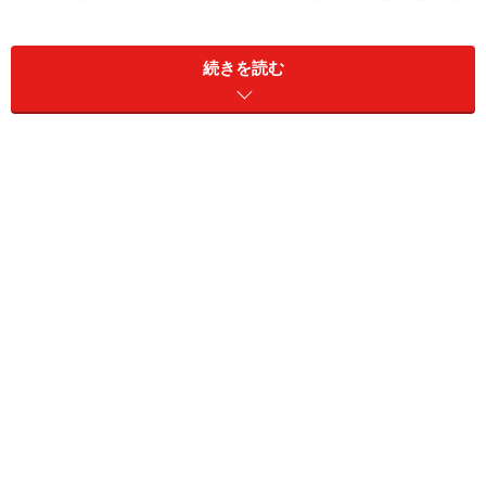
た食感のパンをベースに、様々な具が乗ります。ピザと
異なるのはこのパンの食感と長方形の形、そしてトマト
続きを読む
ソースなどを塗らないところです。
これまではパン屋の片隅にある少し忘れられたような存
在だったのですが、近年ちょっとしたブームになり、な