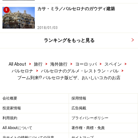
定休日：なし
カサ・ミラ／バルセロナのガウディ建築
5
営業時間：11:00～24:00
2018/01/03
ランキングをもっと見る
※記事内容は執筆時点のものです。最新の内容をご確認くださ
い。
>
>
>
>
>
All About
旅行
海外旅行
ヨーロッパ
スペイン
※海外を訪れる際には最新情報の入手に努め、「
外務省 海外安全
>
>
ホームページ
」を確認するなど、安全確保に十分注意を払ってく
バルセロナ
バルセロナのグルメ・レストラン・バル
ださい。
ブーム到来!? バルセロナ版ピザ、おいしいコカのお店
会社概要
採用情報
投資家情報
広告掲載
利用規約
プライバシーポリシー
All Aboutについて
著作権・商標・免責
当サイトの情報についての注意
サイトマップ