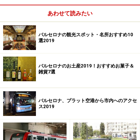
んとコカの専門店もオープンしました。バルセロナに滞
あわせて読みたい
在の際はぜひお試しください。観光に便利なゴシック地
区に2014年末オープンしたばかりのコカ専門店「ハム・
オン・フィールズ」をご紹介します。
バルセロナの観光スポット・名所おすすめ10
選2019
自転車がテーマのオシャレなコカ専門店
バルセロナのお土産2019！おすすめお菓子＆
雑貨7選
手作りのパン、産地直送のトマト、高品質の生ハムが揃うス
トリートフードの店
バルセロナ、プラット空港から市内へのアクセ
ス2019