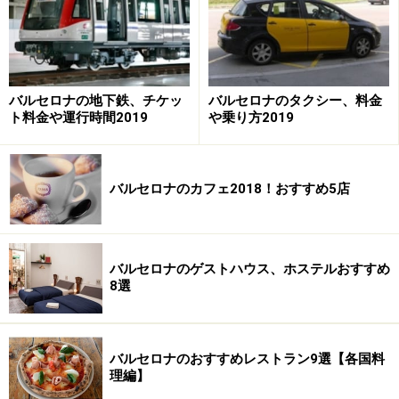
バルセロナの地下鉄、チケッ
バルセロナのタクシー、料金
ト料金や運行時間2019
や乗り方2019
英語で「タイヤの上のハム」という店名の由来は、店に
入れば一目で分かるでしょう。壁に飾られた自転車、カ
バルセロナのカフェ2018！おすすめ5店
ウンター席の椅子はところどころ自転車のサドルになっ
ており、床には自転車道の標識が描かれています。自転
車メーカーが協賛する店であることと、自転車競技がス
ペインで人気のスポーツだからです。
バルセロナのゲストハウス、ホステルおすすめ
8選
とはいえこの店の一番の売りはなんと全部で29種類もあ
るコカ。ミシュラン1つ星レストラン「アルキミア」の
バルセロナのおすすめレストラン9選【各国料
ジョルディ・ビラ氏がレシピを監修したとあり、どれも
理編】
まるで料理のように繊細で凝っています。こんなに美味