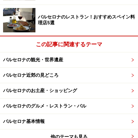
なコカがあるお店はバルセロナでここのみで、またオー
プンしたてということもあり、地元の人にもあまり知ら
バルセロナのレストラン！おすすめスペイン料
理店5選
れていない穴場なのです。
店の人気商品は生ハムのコカ。生ハム＋りんごのオーブ
この記事に関連するテーマ
ン焼き、フォアグラなど生ハム絡みの商品は全部で10種
ありますが、おすすめは「エル・メホール」。コカにト
バルセロナの観光・世界遺産
マトを擦り付け、一面に生ハムが乗った豪華版です。生
ハムはスペインモダン料理を一躍有名にし、今は閉店し
バルセロナ近郊の見どころ
てしまった「エル・ブジ」でも使用されていたという高
バルセロナのお土産・ショッピング
級生ハムメーカー「マルドナード社」のもの。せっかく
の高品質な生ハムも丁寧に扱わなければ台無しなのです
バルセロナのグルメ・レストラン・バル
が、同店では生ハムはマルドナード社専用の手動式機械
で毎朝店員さんが切っています。ナイフで切るよりも均
バルセロナ基本情報
一に切れるそう。「エル・メホール」はシンプルなが
ら、高品質な生ハムがおいしいパンと調和してさらに味
他のテーマも見る