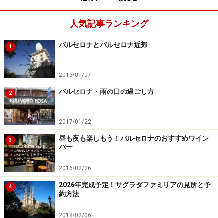
わい深く食べられます。
人気記事ランキング
ミシュラン1つ星レストランっぽい一風変わったコカな
バルセロナとバルセロナ近郊
1
らば、焼きナス、フレッシュチーズを味噌とマヨネーズ
で和えた「ジャポ」、北京ダック、きゅうり、ネギなど
2015/01/07
がのった「北京・ポコン」がおすすめ。価格は約6ユー
ロ～です。
バルセロナ・雨の日の過ごし方
2
ゴシック地区のランブラス通りやピ広場の周辺にあるの
2017/01/22
で、観光の足休めに立ち寄ってみてはいかがでしょう
昼も夜も楽しもう！バルセロナのおすすめワイン
3
か。
バー
2016/02/26
＜DATA＞
※2018年現在、閉店しております。
2026年完成予定！サグラダファミリアの見所と予
■Ham on Wheels（ハム・オン・フィールズ）
4
約方法
住所：Plaça Sant Josep Oriol 6 Barcelona
TEL：なし
2018/02/06