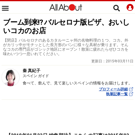
ブーム到来!? バルセロナ版ピザ、おいし
いコカのお店
【閉店】バルセロナのあるカタルーニャ州の名物料理の１つ、コカ。外
がカリッ中がモチッとした長方形のパンに様々な具材が乗ります。そん
なコカの専門店がゴシック地区にオープン！散策に疲れたらぜひコカを
味わいつつ一息いれてください。
更新日：
2015年03月11日
秦 真紀子
スペイン ガイド
食べて、飲んで、見て楽しいスペインの情報をお届けします。
プロフィール詳細
執筆記事一覧