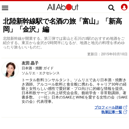
北陸新幹線駅で名酒の旅「富山」「新高
岡」「金沢」編
北陸新幹線が開業する。第三弾では富山と石川の3駅のおすすめ地酒をご
紹介する。東京から金沢が2時間半になるが、地酒と地元の料理を求めゆ
ったり旅もいいものだ。
更新日：
2015年03月10日
友田 晶子
日本酒・焼酎 ガイド
ソムリエ・エクセレンス
トータル飲料コンサルタント。ソムリエであり日本酒・焼酎き
き酒師。アルコール飲料と食全般に携わる。キャリア30年の経
験と女性らしい感性で愛好家・プロ向けに的確な情報を提供。
日本料飲サービス向上研究会会長。藝術学舎・非常勤講師。著
書多数。（一社）日本のSAKEとWINEを愛する女性の会（SAKE
女の会）代表理事。
プロフィール詳細
執筆記事一覧