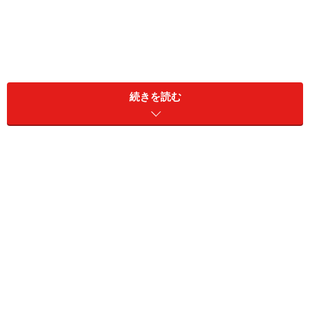
続きを読む
富山は、日本酒ミシュラン（！）三ツ星の
「羽根屋」（富美菊酒造）
真新しい富山駅、空気も澄んでいる感じだ
富山駅がある富山市には5蔵が存在する。明治26年創業
で「桝」に「寿」が「満」ちる「泉」と当て字した「満