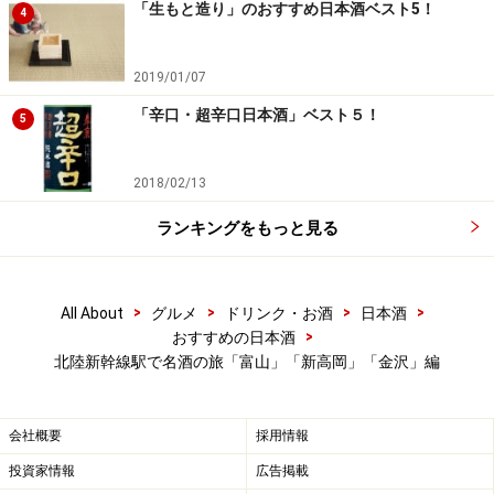
録された。これはお訪ねしてみたい。酒の味わいは、癖
「生もと造り」のおすすめ日本酒ベスト5！
4
がなく透明度の高いクリアな味わい。そこはかとなく米
の旨味が感じられる飽きのこない味。ちなみにラベルの
2019/01/07
ロゴは、芸術家池田満寿夫氏の作品だとか。
「辛口・超辛口日本酒」ベスト５！
5
富山は、北陸新幹線からもちらり臨める立山連峰からの
膨大な雪解水が富山湾に注ぎ込み、甘海老やシロエビ、
2018/02/13
寒ブリ、バイ貝、ホタルイカ、ズワイガニなど、富山な
ランキングをもっと見る
らではの個性ある魚介類がとれ、あじ、さより、きすな
どの一般的な小魚も他の地域とは一味違う。そんな魅惑
的な食材がある富山、地酒と魚を求めて新幹線にいます
>
>
>
>
All About
グルメ
ドリンク・お酒
日本酒
>
おすすめの日本酒
ぐ飛び乗りたくなる。
北陸新幹線駅で名酒の旅「富山」「新高岡」「金沢」編
※記事内容は執筆時点のものです。最新の内容をご確認くださ
会社概要
採用情報
い。
※メニューや料金などのデータは、取材時または記事公開時点で
投資家情報
広告掲載
の内容です。