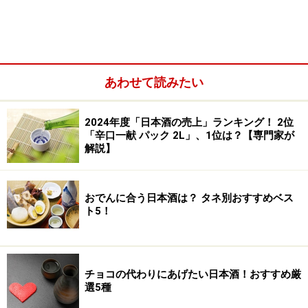
寿泉」の（株）桝田酒造店。富山の酒米と自家製酵母を
使った飲み応えの純米酒造りの吉乃友酒造（有）。おわ
ら風の盆の地で200年の歴史を紡ぐ玉旭酒造（有）は
「おわら娘」とチューリップ酵母仕込みの「純米吟
あわせて読みたい
醸」。同じく風の盆の地で嘉永元年に創業した福鶴酒造
（株）は有機栽培米コシヒカリを100％使用「純米酒
2024年度「日本酒の売上」ランキング！ 2位
風の盆」があり、土産にもピッタリ。そして中でもとく
「辛口一献 パック 2L」、1位は？【専門家が
ににおすすめしたいのは、大正5年創業の
富美菊酒造
解説】
（株）
である。
おでんに合う日本酒は？ タネ別おすすめベス
ト5！
チョコの代わりにあげたい日本酒！おすすめ厳
選5種