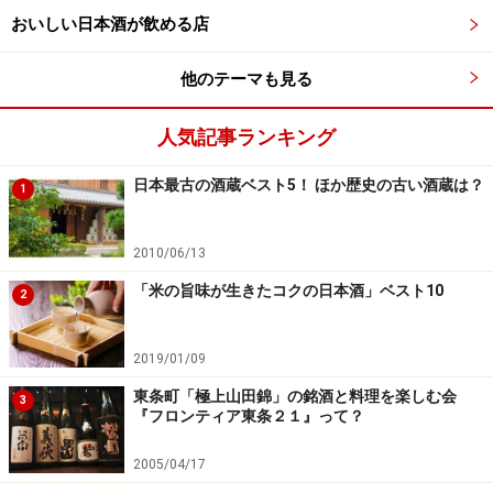
おいしい日本酒が飲める店
他のテーマも見る
ミシュラン星付き和食店で飲める、新高岡
人気記事ランキング
「勝駒」（清都酒造場）
日本最古の酒蔵ベスト5！ ほか歴史の古い酒蔵は？
1
2010/06/13
印象的なラベル（富山県酒造組合HPより）
「米の旨味が生きたコクの日本酒」ベスト10
2
東京のミシュラン三ツ星（こちらは本物！）和食店でも
扱われている人気酒が新高岡にある。その名は
「勝
2019/01/09
駒」
。
東条町「極上山田錦」の銘酒と料理を楽しむ会
3
『フロンティア東条２１』って？
明治39年創業で日露戦争の戦勝を記念にして「勝駒」と
命名された。平成12年に蔵の建物は国の有形文化財に登
2005/04/17