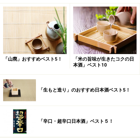
なぜおすすめなのか。それは、雑誌PENの「星付き50銘
柄が決定！おいしい日本酒」特集号のなかで行った、日
「山廃」おすすめベスト5！
「米の旨味が生きたコクの日
本酒」ベスト10
本酒審査会にて見事三ツ星を獲得した銘柄のお蔵だから
だ。はい、私が審査員をつとめました。
「生もと造り」のおすすめ日本酒ベスト5！
その美味しさの理由は雑誌をご覧いただくとしても、夫
婦で造る
「羽根屋」
は、みずみずしさと繊細さと米由来
の旨味と適度な華やかさと飲み飽きしない後味と（きり
がない）が素晴らしいバランスで、私以外の審査員の評
「辛口・超辛口日本酒」ベスト５！
価もすこぶる高かった（だから三ツ星なのだが）。