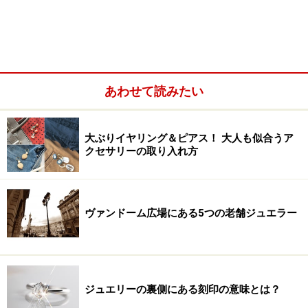
あわせて読みたい
大ぶりイヤリング＆ピアス！ 大人も似合うア
クセサリーの取り入れ方
ヴァンドーム広場にある5つの老舗ジュエラー
ティファニー T ワイヤーリング（ホワイトゴールド、,ダイ
ヤモンド） 20万5,000円（税抜）／Tiffany & Co.（ティファ
ニー） (C)Tiffany & Co.
ホワイトデーのお返しにおすすめのティファニーのジュ
ジュエリーの裏側にある刻印の意味とは？
エリーは、最新コレクション「ティファニーT」。「テ