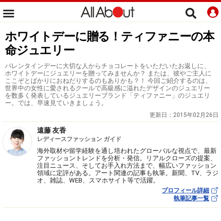
ホワイトデーに贈る！ティファニーの本
命ジュエリー
バレンタインデーに大切な人からチョコレートをいただいたお返しに、
ホワイトデーにジュエリーを贈ってみませんか？ または、彼やご主人に
ここぞとばかりにおねだりするのもありかも？！ 今回ご紹介するのは、
世界中の女性に愛されるクールで高級感に溢れたデザインのジュエリー
を数多く発表しているジュエリーブランド「ティファニー」のジュエリ
ー。では、早速見ていきましょう。
更新日：
2015年02月26日
遠藤 友香
レディースファッション ガイド
海外取材や留学経験を通し培われたグローバルな視点で、最新
ファッショントレンドを分析・発信。リアルクローズの提案、
注目ニュース、そしてお手入れ方法まで、幅広いファッション
領域に定評がある。アート関連の記事も執筆。新聞、TV、ラジ
オ、雑誌、WEB、スマホサイト等で活躍。
プロフィール詳細
執筆記事一覧