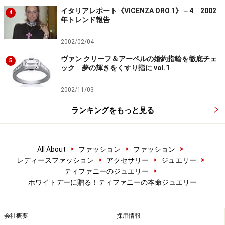
イタリアレポート《VICENZA ORO 1》－4 2002
4
年トレンド報告
2002/02/04
ヴァン クリーフ＆アーペルの婚約指輪を徹底チェ
5
ック 夢の輝きをくすり指に vol.1
2002/11/03
ランキングをもっと見る
>
>
>
All About
ファッション
ファッション
>
>
>
レディースファッション
アクセサリー
ジュエリー
>
ティファニーのジュエリー
ホワイトデーに贈る！ティファニーの本命ジュエリー
会社概要
採用情報