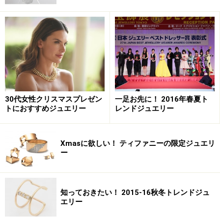
ィファニー T」とは、ティファニーのデザインディレク
ターに新しく就任したフランチェスカ・アムフィテアト
ロフ氏が手掛ける初めてのコレクションです。ティファ
ニーの新時代を象徴するアイコンともいえるこのコレク
ションは、力強くグラフィカルな魅力を持つ文字であ
る“T”のクリーンなラインに注目し、NYのパワー、エネ
ルギー、大胆さを表現しています。モダンでシンプル、
かつ洗練されたデザインは親しみやすく、どんなスタイ
30代女性クリスマスプレゼン
一足お先に！ 2016年春夏ト
トにおすすめジュエリー
レンドジュエリー
ルにもマッチします。一つでも重ねづけでも楽しむこと
ができ、自由なスタイリングで自分らしさを表現するこ
とが可能です。
Xmasに欲しい！ ティファニーの限定ジュエリ
ー
こちらのリングは、煌びやかなダイヤモンドがセッティ
ングされており、上品な中にもモダンさを感じさせる逸
知っておきたい！ 2015-16秋冬トレンドジュ
品。
エリー