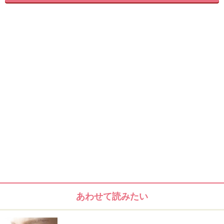
多いのではないでしょうか？
「囲み目アイメイク」をナチュラルに見せるためには、
アイシャドウの色選びや入れる配分が大切です。今回
は、アイラインを使わずにアイシャドウでナチュラルに
仕上げる、簡単な囲み目アイメイクをご紹介します。
1. アイホールに1色目のアイシャドウをぼ
かす
あわせて読みたい