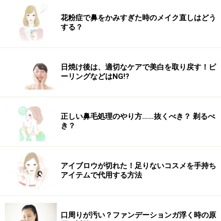
不調を引き起こす場合があります。実践の際には、必ず自身の体
質及び健康状態を十分に考慮し、正しい方法で行ってください。
花粉症で鼻をかみすぎた時のメイク直しはどう
また、全ての方への有効性を保証するものではありません。
する？
次のページへ
1
/
2
日焼け後は、適切なケアで美白を取り戻す！ピ
ーリングなどはNG!?
正しい鼻毛処理のやり方……抜くべき？ 剃るべ
き？
アイブロウが切れた！足りないコスメを手持ち
アイテムで代用する方法
口周りが汚い？ファンデーションガ浮く時の原