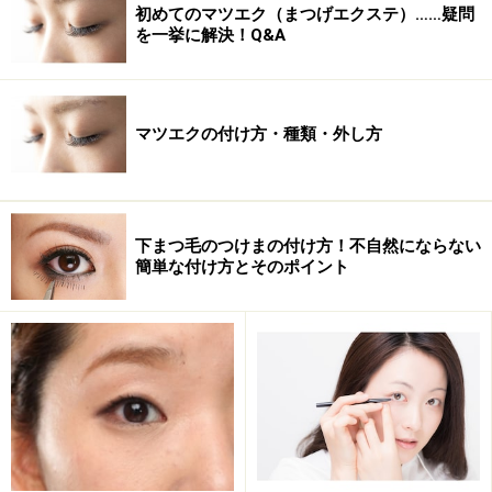
初めてのマツエク（まつげエクステ）……疑問
を一挙に解決！Q&A
マツエクの付け方・種類・外し方
下まつ毛のつけまの付け方！不自然にならない
1色目をアイホールにぼかす
簡単な付け方とそのポイント
ナチュラルな目元を作るために、広範囲に入れるアイシ
ャドウの色は、肌馴染みの良い明るめの色を選びます。
派手になりすぎないようにラメ入りは避け、粒子の細か
いパールが入っている程度にとどめましょう。
1色目のアイシャドウ薄いブラウンをチョイス。目のキ