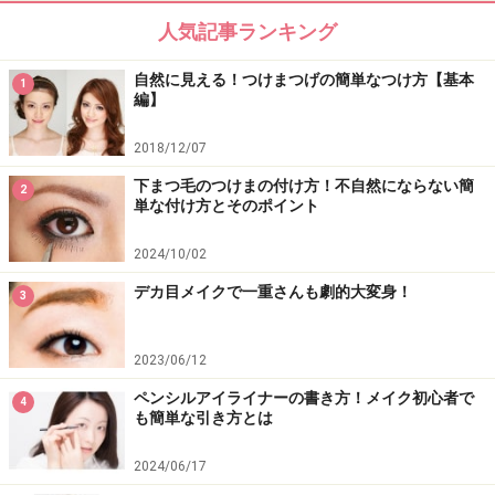
人気記事ランキング
自然に見える！つけまつげの簡単なつけ方【基本
1
編】
2018/12/07
下まつ毛のつけまの付け方！不自然にならない簡
2
単な付け方とそのポイント
2024/10/02
デカ目メイクで一重さんも劇的大変身！
3
2023/06/12
ペンシルアイライナーの書き方！メイク初心者で
4
も簡単な引き方とは
2024/06/17