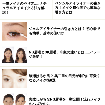
ワからアイホールの広い範囲にぼかします。
ペンシルアイライナーの書き
一重メイクのやり方……ナチ
方！メイク初心者でも簡単な
ュラルアイメイク方法を解
引き方とは
説！
アイシャドウをブラシに適量とったら、目のキワから上
に向かってワイパーのようにブラシを動かしながら、ア
イホールにぼかしていきます。
ジェルアイライナーの引き方とは？ 初心者で
も簡単、基本の使い方
このとき、目のキワが濃く、アイホールの外側にいくに
従い薄くなるように、グラデーションをつけます。
NG眉毛とOK眉毛、印象の違いとは……イメー
ジ激変！
綾瀬はるか風？ 奥二重の目元が劇的に可愛く
なるメイク術8選
2. 同じ色を下まぶたにも塗る
失敗しがちなNG眉毛を一挙公開！流行メイク
のハズなのに