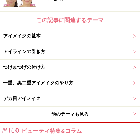
まつげの生え際にブラシを置いて外側にはらう
アイホールに使用した色を、下まぶたにも塗っていきま
この記事に関連するテーマ
す。同じ色を使用することで、目元全体に統一感が生ま
れ、下まぶたに入れることによって、錯覚を利用し目を
アイメイクの基本
拡張させます。
アイラインの引き方
下まぶたには、目尻から目頭にかけて3分の1程度塗って
つけまつげの付け方
いきます。塗り方は、アイシャドウを適量とったブラシ
をまつげの生え際に置き、外側へとブラシをサッと動か
一重、奥二重アイメイクのやり方
す程度で大丈夫です。
デカ目アイメイク
次ページでは「2色目のアイシャドウ」を塗っていきま
しょう。
他のテーマも見る
※記事内容は執筆時点のものです。最新の内容をご確認くださ
ビューティ特集&コラム
い。
※個人の体質、また、誤った方法による実践に起因して肌荒れや