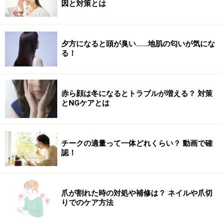
因と対策とは
夕方になると頭が臭い……地肌の匂いが気にな
る！
赤ら顔は冬になるとトラブルが増える？ 対策
とNGケアとは
チークの適量って一体どれくらい？ 動画で確
認！
爪が割れた時の対処や補修は？ ネイルや爪切
りでのケア方法