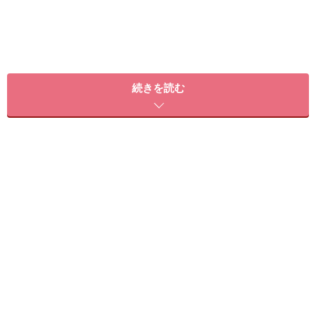
続きを読む
ネイルカラーは修正できませんが、アクリル絵の具と平
筆で描けば、失敗した場合すぐに水でオフして直すこと
ができます。普通の画材店で簡単に揃うので、一度試し
てみてくださいね。