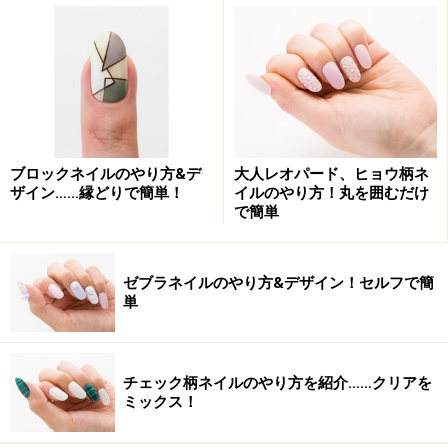
アルミホイルの上にアクリル絵の具を取る
ブロックネイルのやり方&デ
大人レオパード、ヒョウ柄ネ
ザイン……縁どりで簡単！
イルのやり方！丸を囲むだけ
で簡単
2．柄を描くのに便利なアクリル絵の具を用意します。
アルミホイルの上で、茶色と白を混ぜて、ミルキーな茶
色を作ります。
ゼブラネイルのやり方&デザイン！セルフで簡
単
もちろん茶色をそのまま塗っても問題ありませんが、絵
の具を混ぜあわせて好みのカラーを作るとさらにセルフ
チェック柄ネイルのやり方を紹介……クリアを
ネイルが楽しくなりますよ。
ミックス！