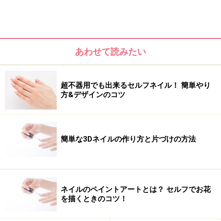
チェックネイルのやり方・塗り方
あわせて読みたい
シンプルなベースカラーを2度塗りする
超不器用でも出来るセルフネイル！ 簡単やり
1．まずはベースコートを甘皮周りまでしっかり塗って
方&デザインのコツ
おきましょう。次に、上品なベージュのベースカラーを
2度塗りします。柄を重ねるのでベースはシンプルな色
を選びましょう。
簡単な3Dネイルの作り方と片づけの方法
ネイルのペイントアートとは？ セルフでお花
を描くときのコツ！