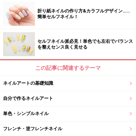
力を入れずにスッと線を引く
折り紙ネイルの作り方&カラフルデザイン……
3．ベースカラーが完全に乾いてから、平筆に絵の具を
簡単セルフネイル！
取り、描きやすいところからハケの幅を活かして線を引
きます。縦に2本、横に3本引くので、間隔をなんとなく
セルフネイル派必見！単色でも左右でバランス
イメージしておきましょう。失敗したら、コットンに水
を整えセンス良く見せる
を含ませて優しくオフ。
この記事に関連するテーマ
同様に、横線を引いていく
ネイルアートの基礎知識
4．縦線が描き終わったら、次に横線を引いていきま
す。少し線がかすれても、ニュアンスが出るので気にし
自分で作るネイルアート
なくてOKです。あえて線の幅をランダムにしてもオシャ
レ。
単色・シンプルネイル
フレンチ・逆フレンチネイル
白いラインテープを縦・横に貼る