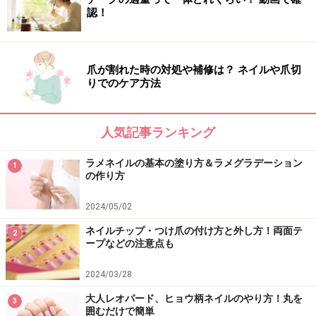
ブルー、イエロー、ピンクと重ねるチェック柄のカラー
認！
は、それぞれアクリル絵の具を水で薄めて透明感のある
色味に。重ねた時の中間色が美しい、オシャレなチェッ
ク柄です。最後にゴールドのラメで爪全体を囲み、デザ
爪が割れた時の対処や補修は？ ネイルや爪切
りでのケア方法
インを引き締めて。
（右）パステルのスイートチェック
人気記事ランキング
ホワイトのベースに、パステルピンク、ライムグリー
ラメネイルの基本の塗り方＆ラメグラデーション
ン、レモンイエローなど可愛らしいカラーでチェック柄
1
の作り方
をオン。太さや間隔もランダムに描いていきます。全て
薄めのカラーなのでなじみがよく、さりげないチェック
2024/05/02
柄を楽しめるデザインです。
ネイルチップ・つけ爪の付け方と外し方！両面テ
2
ープなどの注意点も
2024/03/28
ネイル施術協力
大人レオパード、ヒョウ柄ネイルのやり方！丸を
3
囲むだけで簡単
ネイルスクール「
黒崎えり子ネイルビューティカレッ