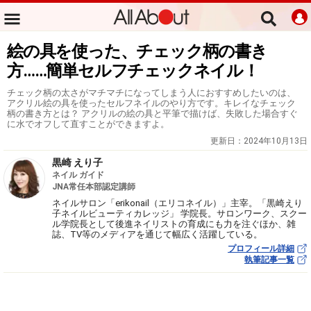
絵の具を使った、チェック柄の書き
方……簡単セルフチェックネイル！
チェック柄の太さがマチマチになってしまう人におすすめしたいのは、
アクリル絵の具を使ったセルフネイルのやり方です。キレイなチェック
柄の書き方とは？ アクリルの絵の具と平筆で描けば、失敗した場合すぐ
に水でオフして直すことができますよ。
更新日：
2024年10月13日
黒崎 えり子
ネイル ガイド
JNA常任本部認定講師
ネイルサロン「erikonail（エリコネイル）」主宰。「黒崎えり
子ネイルビューティカレッジ」 学院長。サロンワーク、スクー
ル学院長として後進ネイリストの育成にも力を注ぐほか、雑
誌、TV等のメディアを通じて幅広く活躍している。
プロフィール詳細
執筆記事一覧