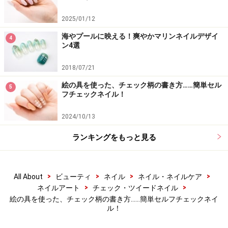
ジ
」
2025/01/12
新宿校（03-3352-0233）、名古屋校（052-587-2131）
海やプールに映える！爽やかマリンネイルデザイ
4
ン4選
ネイルサロン 「
erikonail
」
2018/07/21
OMOTESANDO（03-3409-5577）
絵の具を使った、チェック柄の書き方……簡単セル
5
フチェックネイル！
【関連記事】
2024/10/13
チェックネイルのやり方は？セルフでできるチェック柄
の簡単な描き方
ランキングをもっと見る
クリアをミックス！透け感チェックネイルのやり方
大人流ギンガムチェックネイルのやり方……子どもっぽく
>
>
>
>
All About
ビューティ
ネイル
ネイル・ネイルケア
ならない！
>
>
ネイルアート
チェック・ツイードネイル
絵の具を使った、チェック柄の書き方……簡単セルフチェックネイ
ストーンで簡単！ ドットネイルのやり方・作り方
ル！
マーブル柄をセルフネイルで！爪楊枝で代用もOK