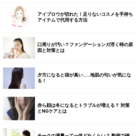
インテープのチェック柄ネイルの完成です。
アイブロウが切れた！足りないコスメを手持ち
アイテムで代用する方法
チェックデザインバリエーション
口周りが汚い？ファンデーションガ浮く時の原
因と対策とは
カラー使いでキュートからエレガントまで！
（左）ハートのバレンタインチェック
夕方になると頭が臭い……地肌の匂いが気にな
ドキッとさせるビビッドな発色のマゼンダピンクのベー
る！
スに、黒のチェックを重ねます。そのままの黒だとコン
トラストが強く出すぎてしまうので、水で薄めて透明感
赤ら顔は冬になるとトラブルが増える？ 対策
のある黒に。ゴールドのハートのパーツを根元に飾れ
とNGケアとは
ば、バレンタイン仕様に。
（中央）アクリルならではの透けカラー
チークの適量って一体どれくらい？ 動画で確