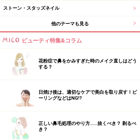
ストーン・スタッズネイル
5．市販のラインテープなどをプラスするときっちりと
したラインで全体が整います。
他のテーマも見る
まず白いラインテープを縦横に貼り、貼り終わってから
ビューティ特集&コラム
それぞれ長さをカット。ピンストライプ柄にも応用でき
るテクニックです。
花粉症で鼻をかみすぎた時のメイク直しはどう
する？
細めのゴールドのラインテープを縦横に貼る
6．さらに縦横に細めのゴールドのラインテープを貼っ
日焼け後は、適切なケアで美白を取り戻す！ピ
ーリングなどはNG!?
て、キラめきと奥行き感を演出します。
正しい鼻毛処理のやり方……抜くべき？ 剃るべ
トップコートを重ねて仕上げる
き？
7．最後にトップコートを重ねます。アクリル絵の具×ラ