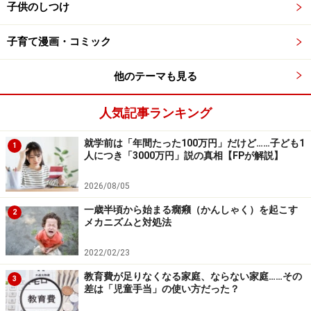
しょう。そうすることで、ママの心のダメージが少なく
子供のしつけ
て済みます。
子育て漫画・コミック
他のテーマも見る
ステップ2 ～帰っても楽しいことがあるこ
とを伝えると子供は動く～
人気記事ランキング
就学前は「年間たった100万円」だけど……子ども1
1
人につき「3000万円」説の真相【FPが解説】
子供のこころをつかむもの。それはママが一番良く知ってる
2026/08/05
はず！
一歳半頃から始まる癇癪（かんしゃく）を起こす
2
メカニズムと対処法
共感した後は、帰ってからの楽しいことを伝えましょ
2022/02/23
う。例えばこれから食べる食事のメニューやおやつの
教育費が足りなくなる家庭、ならない家庭……その
話。帰り道の途中で子供の好きなものが見られるのであ
3
差は「児童手当」の使い方だった？
れば、「電車見られるかな」「あのお家のワンワンいる