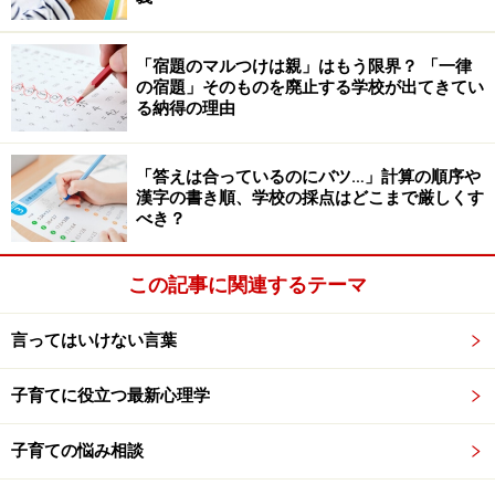
まずは、目の前にいる子供の「遊びたい」「楽しい」と
「宿題のマルつけは親」はもう限界？ 「一律
いう気持ちに、思いっきり共感することから始めましょ
の宿題」そのものを廃止する学校が出てきてい
う。「帰りたいのに帰れない」と感じているママは、こ
る納得の理由
の過程を飛ばしがちなので要注意。子供は"今の気持
ち"を受け取ってもらえないことには、動くことができな
「答えは合っているのにバツ…」計算の順序や
いのです。共感する時のポイントは、初めは「現在形」
漢字の書き順、学校の採点はどこまで厳しくす
べき？
で受け取り、徐々に「過去形」にして声をかけること。
「○○楽しいんだ～。○○楽しかったね。良かったね。」と
この記事に関連するテーマ
いう具合です。これだけで子供の気持ちの中で、未来に
進んでいる感覚が生まれてきます。
言ってはいけない言葉
「そろそろ帰ろうね」と声をかけると、必ず返ってくる
子育てに役立つ最新心理学
「やだ！」という返事。良い返事が聞けることを期待す
ると、期待した分イライラします。声をかける時には良
子育ての悩み相談
い返事は返ってこないものと、心積もりをするとよいで