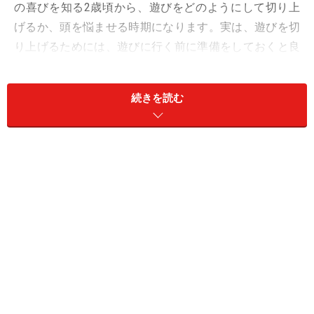
の喜びを知る2歳頃から、遊びをどのようにして切り上
げるか、頭を悩ませる時期になります。実は、遊びを切
り上げるためには、遊びに行く前に準備をしておくと良
いということをご存知でしょうか？
続きを読む
「事前の準備」と言っても難しいことではありません。
行く前に帰りの時間が決まっていることを伝えればよい
のです。「話をしても理解していないし、言っても意味
が無い！」そんな声が聞こえてきそうですが、子供はし
っかりとママの話しを聞いています。話を聞いていて
も、「遊びたい！」という気持ちを優先されてしまうの
が、この時期の特徴なのです。そんな子供の姿を踏まえ
て、お家から出る時には「お昼には帰ってこようね」
「時計がなったら帰ってこようね」と、帰る時間が決ま
っていることを伝える。そうすることで、子供も心の準
備ができます。