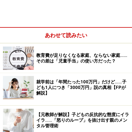
あわせて読みたい
教育費が足りなくなる家庭、ならない家庭……
その差は「児童手当」の使い方だった？
就学前は「年間たった100万円」だけど……子
ども1人につき「3000万円」説の真相【FPが
解説】
今からご紹介する3ステップは、公園から帰る時の関わ
り方です。公園から帰る時だけでなく、お友達の家から
【元教師が解説】子どもの反抗的な態度にイラ
帰る時、遊びを切り上げる時等、色々な場面で応用する
イラ……「怒りのループ」を抜け出す親のメン
タル管理術
ことが出来ます。急に遊ぶことになった際も、「事前の