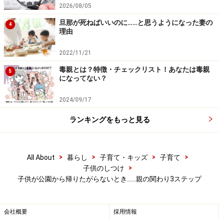
かな」等です。ポイントは公園から家までの道のイメー
2026/08/05
ジ、そして帰ってからの楽しいことが具体的にわかるこ
旦那が死ねばいいのに……と思うようになった妻の
4
理由
と。子供が興味を持ちそうな、ワクワクするようなこと
を伝えるように。
2022/11/21
毒親とは？特徴・チェックリスト！あなたは毒親
5
この場面で1つだけ注意してほしいことがあります。そ
になってない？
れは帰ってからの楽しいことではなく、今ある場所のイ
2024/09/17
メージを悪くすること。例えばよくあるのは、「暗くな
ってきたらお化けが出る」「怖いお兄さんが来る」等で
ランキングをもっと見る
すが、これは今まで楽しかった時間も台無しにしてしま
うくらいのインパクトがあります。恐怖心をあおるの
は、後々子供の不安定さにつながるリスクもありますの
>
>
>
>
All About
暮らし
子育て・キッズ
子育て
>
子供のしつけ
で、それよりはこれからある楽しいことに意識を向ける
子供が公園から帰りたがらないとき……親の関わり3ステップ
ようにする方が良いでしょう。
会社概要
採用情報