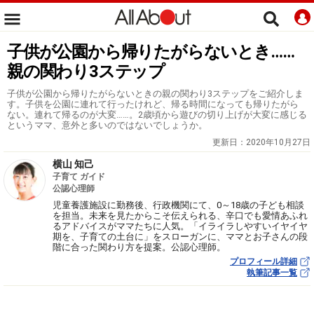
子供が公園から帰りたがらないとき……
親の関わり3ステップ
子供が公園から帰りたがらないときの親の関わり3ステップをご紹介しま
す。子供を公園に連れて行ったけれど、帰る時間になっても帰りたがら
ない。連れて帰るのが大変……。2歳頃から遊びの切り上げが大変に感じる
というママ、意外と多いのではないでしょうか。
更新日：
2020年10月27日
横山 知己
子育て ガイド
公認心理師
児童養護施設に勤務後、行政機関にて、0～18歳の子ども相談
を担当。未来を見たからこそ伝えられる、辛口でも愛情あふれ
るアドバイスがママたちに人気。「イライラしやすいイヤイヤ
期を、子育ての土台に」をスローガンに、ママとお子さんの段
階に合った関わり方を提案。公認心理師。
プロフィール詳細
執筆記事一覧