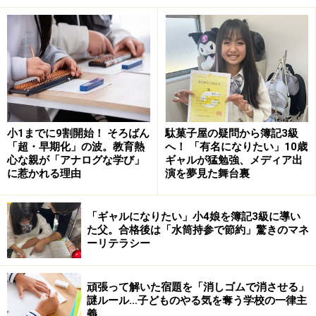
準備」として一言声をかけるようにしましょう。
＜目次＞
ステップ1 ～公園遊びを楽しむ子供の気持ちに心か
ら共感する～
ステップ2 ～帰っても楽しいことがあることを伝え
小1までに9割開始！ そろばん
駄菓子屋の疑問から簿記3級
ると子供は動く～
「超・早期化」の波。教育熱
へ！ 「有名になりたい」10歳
心な親が「アナログな学び」
ギャルが猛勉強、メディア出
ステップ3 ～「さよならの儀式」でその場所とお別
に惹かれる理由
演を夢見た舞台裏
れする～
子供を公園から帰らせるために、親は子供の気持ち
「ギャルになりたい」小4娘を簿記3級に導い
をわかってあげよう
た父。合格後は「水筒持参で節約」驚きのマネ
ーリテラシー
頑張って解いた宿題を「消しゴムで消させる」
ステップ1 ～公園遊びを楽しむ子供の気持
謎ルール…子どものやる気を奪う学校の一律主
ちに心から共感する～
義