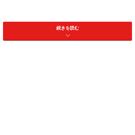
それが「経理・財務サービススキルスタンダード」。企
業からの要望に応えて策定された、経理・財務の専門ス
続きを読む
キルを的確に評価するための「モノサシ」ですが、2005
年には、これに準拠した新検定試験「経理・財務スキル
検定（FASS）」が誕生しています。
今回の「GPSS」についても、同じような流れになるの
か、ならないのか？まだまだ未知数ではありますが、新
たなビジネスの潮流である再エネ分野の行方と合せて注
目してみましょう！
【関連記事一覧】
資格・検定ニュース
※記事内容は執筆時点のものです。最新の内容をご確認くださ
い。