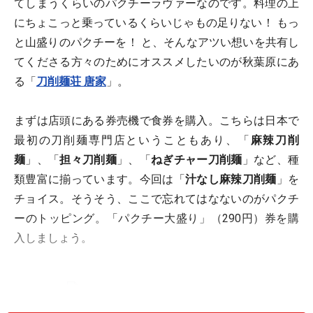
てしまうくらいのパクチーラヴァーなのです。料理の上
にちょこっと乗っているくらいじゃもの足りない！ もっ
と山盛りのパクチーを！ と、そんなアツい想いを共有し
てくださる方々のためにオススメしたいのが秋葉原にあ
る「
刀削麺荘 唐家
」。
まずは店頭にある券売機で食券を購入。こちらは日本で
最初の刀削麺専門店ということもあり、「
麻辣刀削
麺
」、「
担々刀削麺
」、「
ねぎチャー刀削麺
」など、種
類豊富に揃っています。今回は「
汁なし麻辣刀削麺
」を
チョイス。そうそう、ここで忘れてはなないのがパクチ
ーのトッピング。「パクチー大盛り」（290円）券を購
入しましょう。
パクチートッピングを忘れずに！