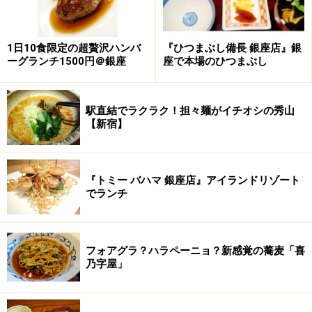
引き立てているのです。パクチーの茎のシャキシャキと
した食感もアクセントとなっていました。
1日10食限定の超贅沢ハンバ
『ひつまぶし備長 銀座店』銀
刀削麺×パクチーの相性の良さをしみじみ実感できる1杯
ーグランチ1500円＠銀座
座で本場のひつまぶし
なのです。
駅直結でラクラク！担々麺がイチオシの秀山
■刀削麺荘 唐家 秋葉原本店
【新宿】
【所在地】：東京都千代田区外神田3-8-17 渡辺ビル 1階
【電話番号】：03-5294-4888
【営業時間】：月～木11:00～21:30(L.O.21:00)、金・土・
『トミー バハマ 銀座店』アイランドリゾート
でランチ
祝日前日11:00～22:00(L.O.21:30)、日曜・翌日が平日の祝
日11:30～21:00(L.O.20:30)
【定休日】：無休
フォアグラ？ハラペーニョ？新感覚の蕎麦「喜
【地図】：
Yahoo! 地図情報
乃字屋」
※記事内容は執筆時点のものです。最新の内容をご確認くださ
い。
※メニューや料金などのデータは、取材時または記事公開時点で