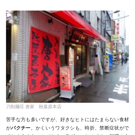
刀削麺荘 唐家 秋葉原本店
苦手な方も多いですが、好きなヒトにはたまらない食材
が
パクチー
。かくいうワタクシも、時折、禁断症状がで