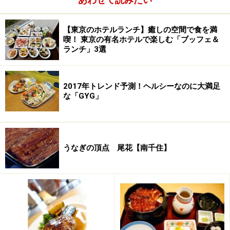
モチモチ、ツルツルの刀削麺
パクチーばかりに目がいってしまいますが、麺も秀逸。
【東京のホテルランチ】癒しの空間で食を満
喫！ 東京の有名ホテルで楽しむ「ブッフェ＆
太さや厚みが均一で、ツルツルとした表面のなめらかさ
ランチ」3選
が印象的。さらに噛み締めるとモチモチとした心地良い
食感の中から、小麦の力強い風味が漂います。
2017年トレンド予測！ヘルシーなのに大満足
な「GYG」
パクチーとの相性も抜群！
麺、タレ、そして大盛りのパクチーをまんべんなくまぜ
うなぎの頂点 尾花【南千住】
合わせていただきます。豪快に麺をすすると、まずやっ
てくるのはコクのあるほどよい辛さ。小麦粉の豊かな甘
さとなじみ、パクチー独特の香りがガツンと伝わってき
ます。それでもパクチーが勝ちすぎることはありませ
ん。あくまで麺と調和し、具材そのものをバランスよく