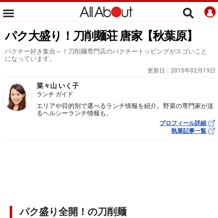
パク大盛り！刀削麺荘 唐家【秋葉原】
パクチー好き集合～！刀削麺専門店のパクチートッピングがスゴいこと
になっています。
更新日：
2015年02月19日
菜々山 いく子
ランチ ガイド
エリアや目的別で選べるランチ情報を紹介。野菜の専門家が送
るヘルシーランチ情報も。
プロフィール詳細
執筆記事一覧
パク盛り全開！の刀削麺