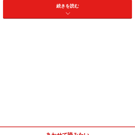
続きを読む
店内はカウンターのみで、厨房では職人さんが手際よく
刀削麺を鍋の中に削り入れていました。そんな調理風景
を眺めながら待つことしばし。目の前におかれた丼がコ
チラです。
汁なし麻辣刀削麺700円＋パクチー大盛り290円
麺を覆い尽くす
パクチー、パクチー、パクチー！
ここ
まで盛りのいいパクチーは、なかなかお目にかかれない
ほどです。
あわせて読みたい