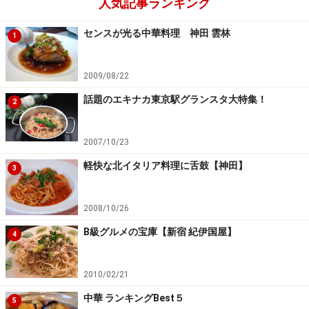
人気記事ランキング
センスが光る中華料理 神田 雲林
1
2009/08/22
話題のエキナカ東京駅グランスタ大特集！
2
2007/10/23
軽快な北イタリア料理に舌鼓【神田】
3
2008/10/26
B級グルメの宝庫【新宿 紀伊国屋】
4
2010/02/21
中華 ランキングBest５
5