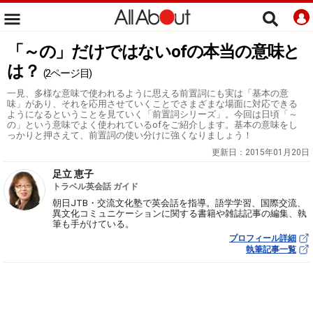
「～の」だけではないofの本当の意味と
は？
(2ページ目)
一見、多様な意味で使われるように思える前置詞にも実は「基本の意
味」があり、それを応用させていくことでさまざまな場面に対応できる
ようになるということを見ていく「前置詞シリーズ」。今回は日頃「～
の」という意味でよく使われているofをご紹介します。基本の意味をし
っかりと押さえて、前置詞の使い分けに強くなりましょう！
更新日：
2015年01月20日
足立 恵子
トラベル英会話 ガイド
朝日JTB・交流文化塾で英会話を指導。語学学習、国際交流、
異文化コミュニケーションに関する書籍や雑誌記事の編集、執
筆も手がけている。
プロフィール詳細
執筆記事一覧