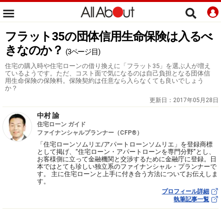
フラット35の団体信用生命保険は入るべ
きなのか？
(3ページ目)
住宅の購入時や住宅ローンの借り換えに「フラット35」を選ぶ人が増え
ているようです。ただ、コスト面で気になるのは自己負担となる団体信
用生命保険の保険料。保険契約は任意なら入らなくても良いでしょう
か？
更新日：
2017年05月28日
中村 諭
住宅ローン ガイド
ファイナンシャルプランナー（CFP®）
「住宅ローンソムリエ/アパートローンソムリエ」を登録商標
として掲げ、“住宅ローン・アパートローンを専門分野”とし、
お客様側に立って金融機関と交渉するために金融庁に登録。日
本ではとても珍しい独立系のファイナンシャル・プランナーで
す。 主に住宅ローンと上手に付き合う方法についてお伝えしま
す。
プロフィール詳細
執筆記事一覧