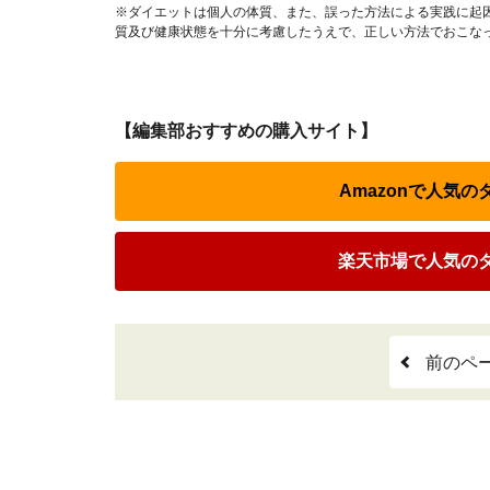
※ダイエットは個人の体質、また、誤った方法による実践に起
質及び健康状態を十分に考慮したうえで、正しい方法でおこな
【編集部おすすめの購入サイト】
Amazonで人気
楽天市場で人気の
前のペ