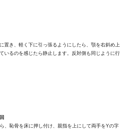
に置き、軽く下に引っ張るようにしたら、顎を右斜め上
ているのを感じたら静止します。反対側も同じように行
回
ら、恥骨を床に押し付け、親指を上にして両手をYの字