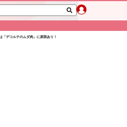
は「デコルテのムダ肉」に原因あり！