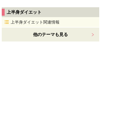
上半身ダイエット
上半身ダイエット関連情報
他のテーマも見る