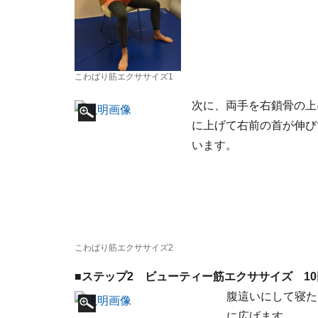
こわばり筋エクササイズ1
次に、両手を右鎖骨の上
に上げて右前の首が伸び
います。
こわばり筋エクササイズ2
■ステップ2 ビューティー筋エクササイズ 10
腹這いにして寝た
に広げます。