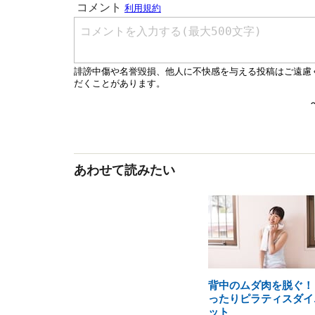
あわせて読みたい
背中のムダ肉を脱ぐ！
ったりピラティスダイ
ット