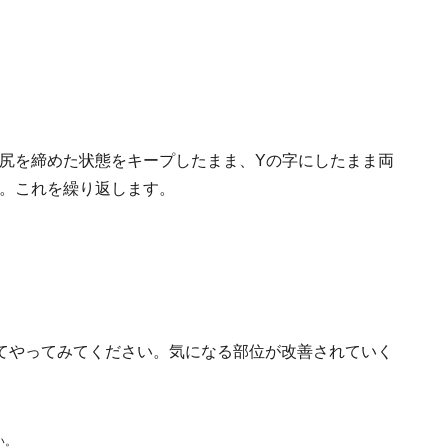
尻を締めた状態をキープしたまま、Yの字にしたまま両
。これを繰り返します。
てやってみてください。気になる部位が改善されていく
い。