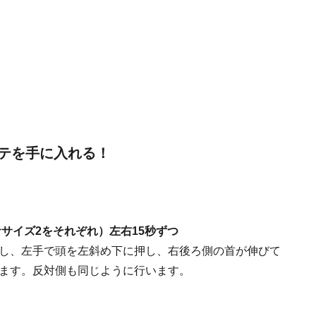
テを手に入れる！
サイズ2をそれぞれ）左右15秒ずつ
し、左手で頭を左斜め下に押し、右後ろ側の首が伸びて
ます。反対側も同じように行います。