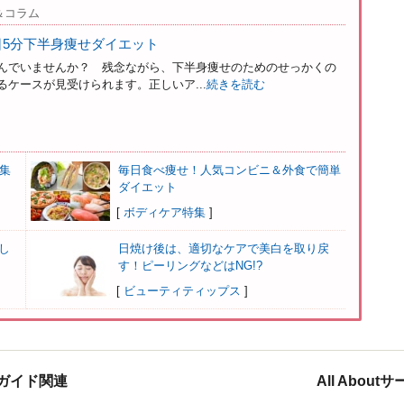
＆コラム
日5分下半身痩せダイエット
んでいませんか？ 残念ながら、下半身痩せのためのせっかくの
ケースが見受けられます。正しいア...
続きを読む
集
毎日食べ痩せ！人気コンビニ＆外食で簡単
ダイエット
[
ボディケア特集
]
し
日焼け後は、適切なケアで美白を取り戻
す！ピーリングなどはNG!?
[
ビューティティップス
]
ガイド関連
All Abou