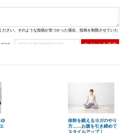
 ゆ
体幹を鍛えるヨガのやり
エ
方……お腹を引き締めて
スタイルアップ！