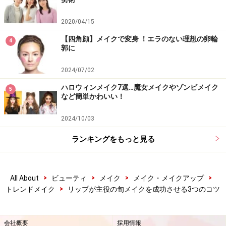
2020/04/15
【四角顔】メイクで変身 ！エラのない理想の卵輪
4
郭に
2024/07/02
ハロウィンメイク7選…魔女メイクやゾンビメイク
5
など簡単かわいい！
2024/10/03
ランキングをもっと見る
>
>
>
>
All About
ビューティ
メイク
メイク・メイクアップ
>
トレンドメイク
リップが主役の旬メイクを成功させる3つのコツ
会社概要
採用情報