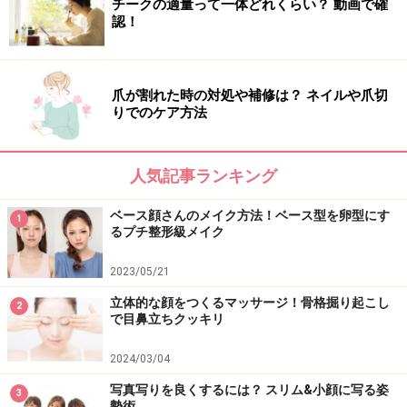
チークの適量って一体どれくらい？ 動画で確
認！
爪が割れた時の対処や補修は？ ネイルや爪切
りでのケア方法
人気記事ランキング
ベース顔さんのメイク方法！ベース型を卵型にす
1
るプチ整形級メイク
2023/05/21
立体的な顔をつくるマッサージ！骨格掘り起こし
2
で目鼻立ちクッキリ
2024/03/04
写真写りを良くするには？ スリム&小顔に写る姿
3
勢術