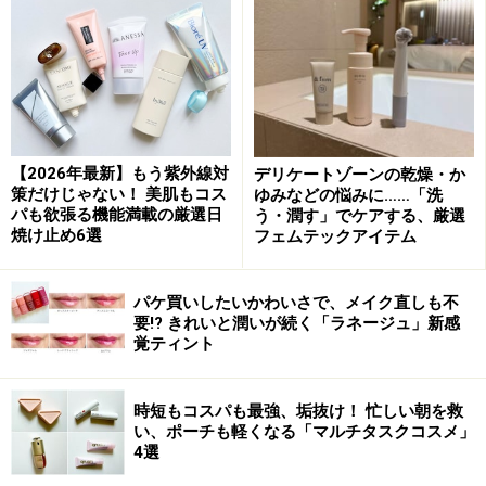
【2026年最新】もう紫外線対
デリケートゾーンの乾燥・か
策だけじゃない！ 美肌もコス
ゆみなどの悩みに……「洗
パも欲張る機能満載の厳選日
う・潤す」でケアする、厳選
焼け止め6選
フェムテックアイテム
パケ買いしたいかわいさで、メイク直しも不
要!? きれいと潤いが続く「ラネージュ」新感
覚ティント
時短もコスパも最強、垢抜け！ 忙しい朝を救
い、ポーチも軽くなる「マルチタスクコスメ」
4選