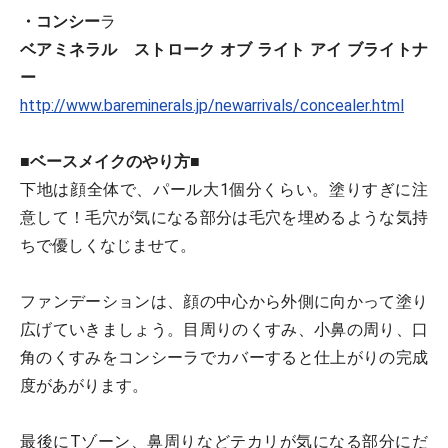
・コンシー
ラ
ベアミネラル ストローク オブ ライト アイ ブライトナ
ー
http://www.bareminerals.jp/newarrivals/concealer.html
■ベースメイクのやり方
■
下地は顔全体で、パール大1個分くらい。塗りすぎに注
意して！毛穴が気になる部分は毛穴を埋めるような気持
ちで優しくなじませて。
ファンデーションは、顔の中心から外側に向かって塗り
広げていきましょう。目周りのくすみ、小鼻の周り、口
角のくすみをコンシーラでカバーすると仕上がりの完成
度があがります。
最後にTゾーン、鼻周りなどテカリが気になる部分にだ