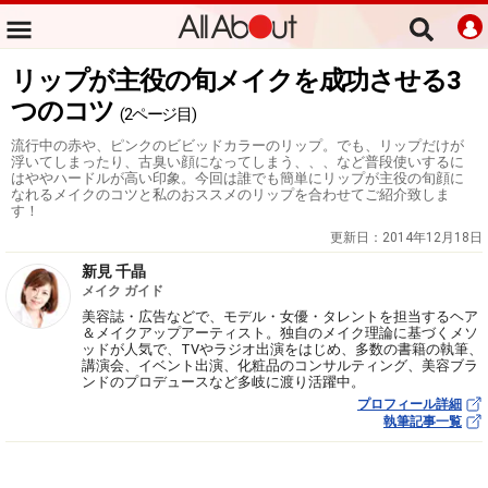
リップが主役の旬メイクを成功させる3
つのコツ
(2ページ目)
流行中の赤や、ピンクのビビッドカラーのリップ。でも、リップだけが
浮いてしまったり、古臭い顔になってしまう、、、など普段使いするに
はややハードルが高い印象。今回は誰でも簡単にリップが主役の旬顔に
なれるメイクのコツと私のおススメのリップを合わせてご紹介致しま
す！
更新日：
2014年12月18日
新見 千晶
メイク ガイド
美容誌・広告などで、モデル・女優・タレントを担当するヘア
＆メイクアップアーティスト。独自のメイク理論に基づくメソ
ッドが人気で、TVやラジオ出演をはじめ、多数の書籍の執筆、
講演会、イベント出演、化粧品のコンサルティング、美容ブラ
ンドのプロデュースなど多岐に渡り活躍中。
プロフィール詳細
執筆記事一覧