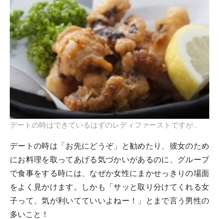
デートの時はできているはずのレディファーストですが…
デートの時は「お先にどうぞ」と勧めたり、彼女のため
にお料理を取ってあげる気づかいがあるのに、グループ
で食事をする時には、なぜか女性にまかせっきりの場面
をよく見かけます。しかも「サッと取り分けてくれる女
子って、気が利いてていいよねー！」とまで言う男性の
多いこと！