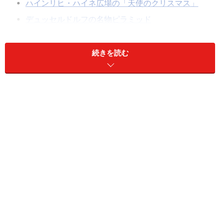
ハインリヒ・ハイネ広場の「天使のクリスマス」
デュッセルドルフの名物ピラミッド
大人っぽい「星のクリスマス」
モダンすぎる!? シャドウ広場のクリスマスマーケッ
続きを読む
ト
ライン川沿いの大観覧車
本場ドイツのクリスマスマーケットに行ってみたい！ と
冬のドイツ旅行を計画する人が増加中。ドイツには世界
中に知られる
ニュルンベルク
、
シュトゥットガルト
、
ド
レスデン