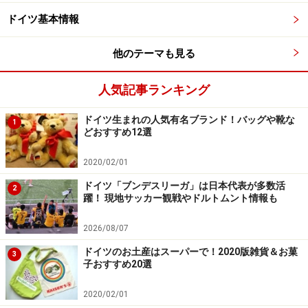
開催期間：2019年11月21日～12月30日
ドイツ基本情報
開催時間：日～木 11:00 ～20:00 土日 11:00 ～21:00
開催場所：Marktplatzほか
他のテーマも見る
アクセス：デュッセルドルフ中央駅から徒歩15分
人気記事ランキング
一番人気！マルクト広場の伝統的なクリス
ドイツ生まれの人気有名ブランド！バッグや靴な
1
マスマーケット
どおすすめ12選
2020/02/01
ドイツ「ブンデスリーガ」は日本代表が多数活
2
やはり伝統的なクリスマス市が一番人気。週末はオランダや
躍！ 現地サッカー観戦やドルトムント情報も
ベルギーからもたくさんの人がやってくる
2026/08/07
デュッセルドルフの旧市街では多彩なクリスマスマーケ
ドイツのお土産はスーパーで！2020版雑貨＆お菓
ットが開かれますが、まず最初におすすめしたいのが市
3
子おすすめ20選
庁舎が建つマルクト広場（Marktplatz）です。石畳の広
場に大きなクリスマスツリーが立ち手工芸品の屋台が並
2020/02/01