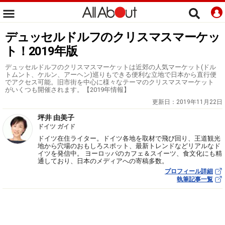
デュッセルドルフのクリスマスマーケッ
ト！2019年版
デュッセルドルフのクリスマスマーケットは近郊の人気マーケット(ドル
トムント、ケルン、アーヘン)巡りもできる便利な立地で日本から直行便
でアクセス可能。旧市街を中心に様々なテーマのクリスマスマーケット
がいくつも開催されます。【2019年情報】
更新日：
2019年11月22日
坪井 由美子
ドイツ ガイド
ドイツ在住ライター。ドイツ各地を取材で飛び回り、王道観光
地から穴場のおもしろスポット、最新トレンドなどリアルなド
イツを発信中。 ヨーロッパのカフェ＆スイーツ、食文化にも精
通しており、日本のメディアへの寄稿多数。
プロフィール詳細
執筆記事一覧