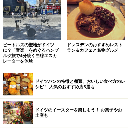
て何より立地の良さが魅力です。ドイツ西部のライン川
沿いに位置するデュッセルドルフの近郊には、
ケルン
、
アーヘン
、
ドルトムント
など人気のクリスマスマーケッ
トがたくさんあるので一度の旅行でいろいろなマーケッ
トを体験できますし、ベルギーやオランダとの国境に近
ビートルズの聖地がドイツ
ドレスデンのおすすめレスト
いので隣国のクリスマスマーケットを訪れることも可
に？「音楽」をめぐるハンブ
ラン＆カフェと名物グルメ
能。在住日本人が約7000人もいる日本人街として知られ
ルク旅で4分続く曲線エスカ
レーターを体験
るデュッセルドルフは、日本食レストランからショッ
プ、ホテルなど日本人が快適に過ごせる環境が整ってい
るので旅の拠点としてもおすすめの街です。
ドイツパンの特徴と種類、おいしい食べ方のレ
シピ！ 人気のおすすめ店5選も
デュッセルドルフではいくつかの広場でそれぞれのテー
マに沿ったクリスマスマーケットが開催されます。有名
ドイツのイースターを楽しもう！ お菓子やお
な
アルトシュタット
（旧市街）を中心に趣の異なるマー
土産も
ケットの見どころをご紹介しましょう。