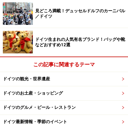
デュッセルドルフの街情報はこちらの記事でどうぞ
見どころ満載！デュッセルドルフのカーニバル
／ドイツ
デュッセルドルフ／ドイツ
デュッセルドルフの観光名所
ドイツ生まれの人気有名ブランド！バッグや靴
などおすすめ12選
デュッセルドルフ近郊でおすすめのクリスマス市
ドイツ西部最大！ケルンのクリスマスマーケット
この記事に関連するテーマ
欧州トップ10クリスマス市に選ばれたアーヘンと
は？
ドイツの観光・世界遺産
ドイツ最大のツリー！ドルトムントのクリスマス市
ドイツのお土産・ショッピング
＜DATA＞
ドイツのグルメ・ビール・レストラン
■
Weihnachtsmarkt in Düsseldorf
2019 デュッセルドルフ
のクリスマス市
ドイツ最新情報・季節のイベント