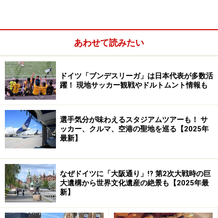
あわせて読みたい
ドイツ「ブンデスリーガ」は日本代表が多数活
躍！ 現地サッカー観戦やドルトムント情報も
の三大クリスマスマーケットのほかにも魅力的なマーケ
ットがたくさんありますが、日本からのフライト直行便
があるデュッセルドルフのクリスマスマーケットもおす
選手気分が味わえるスタジアムツアーも！ サ
ッカー、クルマ、空港の聖地を巡る【2025年
すめのひとつです。
最新】
なぜドイツに「大阪通り」!? 第2次大戦時の巨
お菓子の名店ハイネマンもあり！
大遺構から世界文化遺産の絶景も【2025年最
新】
デュッセルドルフのクリスマスマーケットは、ドイツの
多くの街より開催期間が長いのが嬉しいポイント。そし