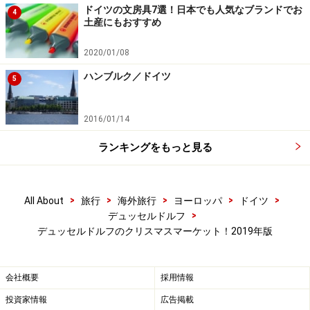
ぶマーケットは、昔ながらの伝統的な雰囲気で街一番の
ドイツの文房具7選！日本でも人気なブランドでお
4
土産にもおすすめ
人気。週末ともなると身動きがとれないほどの混雑ぶり
です。
2020/01/08
ハンブルク／ドイツ
5
珍しい白のグリューワインが人気
2016/01/14
広場でひときわ賑わう一角が
グリューワイン（ホットワ
ランキングをもっと見る
イン）
の屋台。グリューワインは普通は赤ワインから作
られることが多いのですが、ここのグリューワインは珍
>
>
>
>
>
All About
旅行
海外旅行
ヨーロッパ
ドイツ
しく白のみ。ワイナリー直営ということでとても人気が
>
デュッセルドルフ
あります。
デュッセルドルフのクリスマスマーケット！2019年版
クリスマス市で「Winzer (ワイン醸造者)」という看板を
会社概要
採用情報
見かけたらそこのグリューワインはワイナリー直送とい
うこと。市販品を温めたものとはまた違った美味しさが
投資家情報
広告掲載