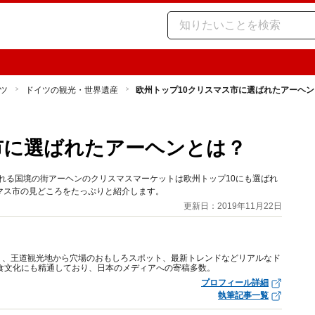
ツ
ドイツの観光・世界遺産
欧州トップ10クリスマス市に選ばれたアーヘ
市に選ばれたアーヘンとは？
られる国境の街アーヘンのクリスマスマーケットは欧州トップ10にも選ばれ
マス市の見どころをたっぷりと紹介します。
更新日：2019年11月22日
り、王道観光地から穴場のおもしろスポット、最新トレンドなどリアルなド
食文化にも精通しており、日本のメディアへの寄稿多数。
プロフィール詳細
執筆記事一覧