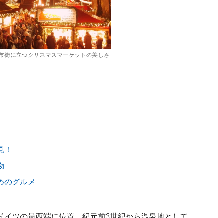
市街に立つクリスマスマーケットの美しさ
見！
物
めのグルメ
ドイツの最西端に位置。紀元前3世紀から温泉地として