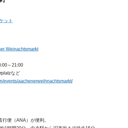
事】
ケット
einachtsmarkt
:00～21:00
platzなど
en/events/aachenerweihnachtsmarkt/
行便（ANA）が便利。