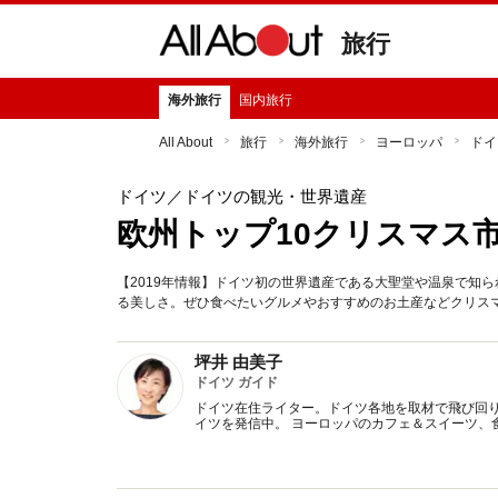
旅行
海外旅行
国内旅行
All About
旅行
海外旅行
ヨーロッパ
ドイ
ドイツ
／ドイツの観光・世界遺産
欧州トップ10クリスマス
【2019年情報】ドイツ初の世界遺産である大聖堂や温泉で知
る美しさ。ぜひ食べたいグルメやおすすめのお土産などクリス
坪井 由美子
ドイツ ガイド
ドイツ在住ライター。ドイツ各地を取材で飛び回
イツを発信中。 ヨーロッパのカフェ＆スイーツ、