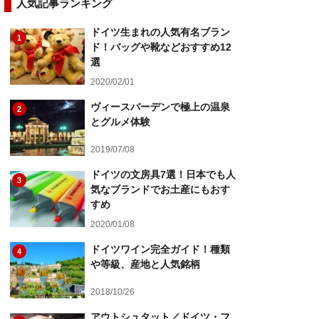
人気記事ランキング
ドイツ生まれの人気有名ブラン
1
ド！バッグや靴などおすすめ12
選
2020/02/01
ヴィースバーデンで極上の温泉
2
とグルメ体験
2019/07/08
ドイツの文房具7選！日本でも人
3
気なブランドでお土産にもおす
すめ
2020/01/08
ドイツワイン完全ガイド！種類
4
や等級、産地と人気銘柄
2018/10/26
アウトシュタット／ドイツ・フ