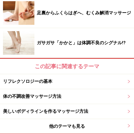
呼吸を深めるために、足裏の肺と胸の反射区を刺激しま
す。
足裏からふくらはぎへ、むくみ解消マッサージ
ガサガサ「かかと」は体調不良のシグナル!?
胸の反射区
この記事に関連するテーマ
2 胸の反射区を刺激 5回
リフレクソロジーの基本
胸の反射区は甲の第２趾から第４趾の延長線上。
手の親指を重ねて足首の方向にしごくようにします。
体の不調改善マッサージ方法
美しいボディラインを作るマッサージ方法
他のテーマも見る
次ページでは、「プチ鬱解消デコルテマッサージ」を紹