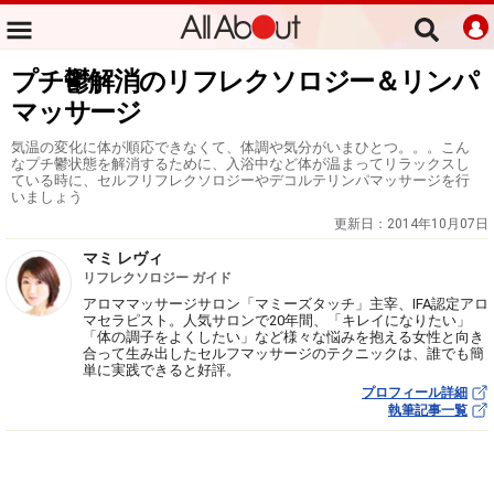
プチ鬱解消のリフレクソロジー＆リンパ
マッサージ
気温の変化に体が順応できなくて、体調や気分がいまひとつ。。。こん
なプチ鬱状態を解消するために、入浴中など体が温まってリラックスし
ている時に、セルフリフレクソロジーやデコルテリンパマッサージを行
いましょう
更新日：
2014年10月07日
マミ レヴィ
リフレクソロジー ガイド
アロママッサージサロン「マミーズタッチ」主宰、IFA認定アロ
マセラピスト。人気サロンで20年間、「キレイになりたい」
「体の調子をよくしたい」など様々な悩みを抱える女性と向き
合って生み出したセルフマッサージのテクニックは、誰でも簡
単に実践できると好評。
プロフィール詳細
執筆記事一覧