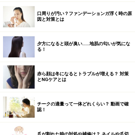
口周りが汚い？ファンデーションガ浮く時の原
因と対策とは
夕方になると頭が臭い……地肌の匂いが気にな
る！
赤ら顔は冬になるとトラブルが増える？ 対策
とNGケアとは
チークの適量って一体どれくらい？ 動画で確
認！
爪が割れた時の対処や補修は？ ネイルや爪切