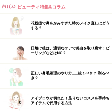
介します。
ビューティ特集&コラム
※記事内容は執筆時点のものです。最新の内容をご確認くださ
花粉症で鼻をかみすぎた時のメイク直しはどう
い。
する？
※個人の体質、また、誤った方法による実践に起因して肌荒れや
不調を引き起こす場合があります。実践の際には、必ず自身の体
質及び健康状態を十分に考慮し、正しい方法で行ってください。
また、全ての方への有効性を保証するものではありません。
日焼け後は、適切なケアで美白を取り戻す！ピ
ーリングなどはNG!?
次のページへ
1
/
2
正しい鼻毛処理のやり方……抜くべき？ 剃るべ
き？
アイブロウが切れた！足りないコスメを手持ち
アイテムで代用する方法