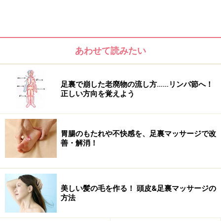
あわせて読みたい
足裏で崩した老廃物の流し方……リンパ節へ！
寒さに体が慣れてしまえば、それなりに体も気持ちも安
正しい方向を覚えよう
定しますが、特に女性の場合は、気圧や気温の変化が精
神的なことも左右しがちです。
胃腸のもたれや不快感を、足裏マッサージで改
善・解消！
こんなプチ鬱状態を解消するためには、入浴中など体が
温まってリラックスしている時にセルフマッサージを行
いましょう。
美しい髪の毛を作る！ 頭皮&足裏マッサージの
方法
優しく心を温めてくれるアロマテラピーの精油も助けに
なります。