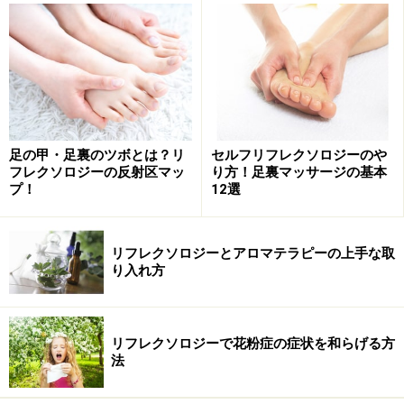
オススメはネロリやラベンダー、カモミールローマンな
どリラックス効果の高いもの。お部屋に焚いて香らせた
り、キャリアオイルにブレンドしてマッサージに用いて
みてはいかがでしょうか？
足の甲・足裏のツボとは？リ
セルフリフレクソロジーのや
フレクソロジーの反射区マッ
り方！足裏マッサージの基本
プ！
12選
プチ鬱状態から抜け出すためのリフレクソ
ロジー
リフレクソロジーとアロマテラピーの上手な取
り入れ方
肺の反射区
リフレクソロジーで花粉症の症状を和らげる方
法
1 肺の反射区を刺激 5回