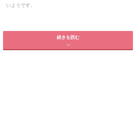
いようです。
血流もリンパの流れも滞りがちになるので、首や肩、背
中の凝りがいつもより感じやすくなっているのではない
続きを読む
でしょうか？
凝りが強くなると呼吸が浅くなるので、自然とため息が
多くなり、気分もなんとなく落ち込みがちに。
朝だるくて起きたくない、やる気がでない、過食してし
まう、体が重い、疲れが抜けにくい。お客様からもそん
な声を多く聞くのがこの季節です。