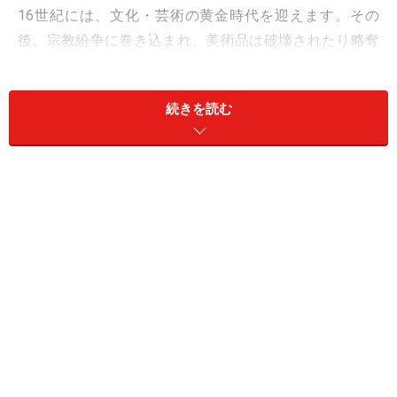
16世紀には、文化・芸術の黄金時代を迎えます。その
後、宗教紛争に巻き込まれ、美術品は破壊されたり略奪
されたりしますが、19世紀後半、再び薫り高い文明都市
に戻ります。
続きを読む
こうして、アントワープは、芸術家とそれを育む豊かな
市民たちが、舶来のもの、斬新なものを受け入れて新た
な文化を生み育てる風土を持ち続けているのです。ここ
では、アントワープのシンボルとも言える「ルーベン
ス」などバロックおよび初期フランドル派を中心に、こ
ぢんまりした美術館や教会を巡りながらご案内します。
まずは美術・博物館から始めましょう。