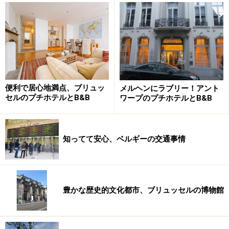
との間あたりに2軒の建物を購入し、それぞれ自宅とア
トリエとして改装しました。このあたりは、今日、華や
かなショッピング街の中心となっている界隈ですが、そ
の建物の正面はとてもシンプル。一人の芸術家というよ
り、多くの弟子や作業人を抱えたアート工房ディレクタ
ーとして、また外交官としても隆盛を極めたルーベンス
便利で居心地満点、ブリュッ
メルヘンにラブリー！アント
とは思いも寄らないものです。その理由は、当時、アン
セルのプチホテルとB&B
ワープのプチホテルとB&B
トワープにも多くの運河がめぐらされており、水路に面
していたこの家は、道の側から眺めることを想定されて
いなかったためとか。一方、イタリア・ルネッサンス様
知ってて安心、ベルギーの交通事情
式の中庭とバロック様式の柱廊は驚嘆に値します。天才
的な構成能力を持ったルーベンスは、画家であるばかり
でなく、今日的に言えば、建築家・タンドスケープデザ
豊かな歴史的文化都市、ブリュッセルの博物館
イナーでもあったのです。