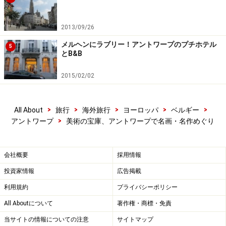
2013/09/26
ニコラス・ロコックス邸
メルヘンにラブリー！アントワープのプチホテル
5
とB&B
2015/02/02
当時のブルジョワ層の生活を想わせるロコックス邸
17世紀、市長を9回も務めたというアントワープの名士
>
>
>
>
>
All About
旅行
海外旅行
ヨーロッパ
ベルギー
ニコラス・ロコックス氏。彼は、画家ルーベンスの親し
>
アントワープ
美術の宝庫、アントワープで名画・名作めぐり
い友人でもあり、パトロンでもありました。そのロコッ
クスが暮らした家を、財産目録を手がかりに修復・再現
会社概要
採用情報
したのがこの博物館です。芸術作品の鑑賞もさることな
投資家情報
広告掲載
がら、奥へ奥へと続く家屋やひっそりと美しい中庭を訪
利用規約
プライバシーポリシー
れると、当時のブルジョワ階級の住宅やその生活の様子
にタイムスリップすることができます。
All Aboutについて
著作権・商標・免責
当サイトの情報についての注意
サイトマップ