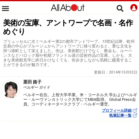
美術の宝庫、アントワープで名画・名作
めぐり
ブリュッセルに次ぐベルギー第2の都市アントワープ。15世紀以降、欧州
交易の中心がブルージュからアントワープに移り変わると、豊な文化を
持つ港町として栄えました。街は、美術館だけでなく、教会も、ルーベ
ンスなどバロック期や初期フランドル派の芸術作品の宝庫。しかも、大
きな美術館見学に終日かけなくても、街歩きしながら気軽に鑑賞するこ
とができるのが魅力です。
更新日：
2014年10月02日
栗田 路子
ベルギー ガイド
ベルギー在住。上智大学卒業。米・コーネル大 学およびベルギ
ー・ルーヴァンカトリック大学にてMBA取得。 Global Press会
員。コーディネータースクラブ・ベルギー運営。
プロフィール詳細
執筆記事一覧