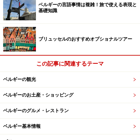
ベルギーの言語事情は複雑！旅で使える表現と
ルーベンスの肖像画
基礎知識
ルーベンスが亡くなった後、この家は持ち主が次々と変
わったため、アントワープ市が入手した頃には、ルーベ
ブリュッセルのおすすめオプショナルツアー
ンスが暮らしていた頃とは似ても似つかぬ状態だったと
か。財産目録などの資料をもとに、作品ばかりでなく、
古代ギリシャ・ローマの彫刻といったルーベンスのコレ
この記事に関連するテーマ
クション、所持品が収集され、また、同時代の家具や壁
の装飾などが復元されて、当時の価値観や趣味を総合的
ベルギーの観光
に見せる博物館となりました。
ベルギーのお土産・ショッピング
ルーベンスは、1600年（33才）でイタリアへ渡ります
が、ルーベンスハウスのアトリエには、それ以前に描い
ベルギーのグルメ・レストラン
た作品『アダムとイヴ』も展示されています。ご自身の
ベルギー基本情報
目で、彼がイタリアで得たものを見極めてみてくださ
い。