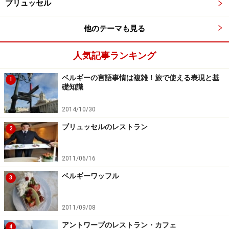
ブリュッセル
また、ここでは、アントーン・ヴァン・ダイクやジャッ
他のテーマも見る
ク・ヨールダンス、静物画で有名なスネイデルスなど、
ルーベンスと同時代の他の画家や彫刻家の作品も見るこ
人気記事ランキング
とができます。
ベルギーの言語事情は複雑！旅で使える表現と基
1
礎知識
＜DATA＞
■
Rubenshuis （ルーベンスハウス）
2014/10/30
住所：Wapper 9-11, 2000 Antwerpen
ブリュッセルのレストラン
2
TEL:+32 (0)3 201 15 55
入場時間：火～日10:00-17:00（最終入場時間16:30ま
2011/06/16
で）
ベルギーワッフル
3
入場料：大人：8ユーロ、65歳以上・学生：6ユーロ、12
歳未満無料
2011/09/08
※毎月最終水曜日は無料
アントワープのレストラン・カフェ
4