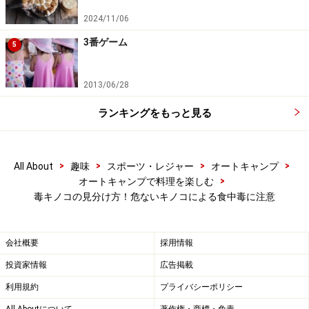
き起こす）、 ニガクリタケ（枯れ木や朽木に群生するク
2024/11/06
リタケによく似て誤食が多い。苦みが強いので口にする
3番ゲーム
とクリタケではないことがわかる。中毒症と状は嘔吐、
5
下痢、けいれんなどで死亡例も報告されている）、猛毒
のドクツルタケ（嘔吐、下痢、腹痛、肝機能や腎機能障
2013/06/28
害などを引き起こし死に至ることもある）などがあげら
ランキングをもっと見る
れます。
>
>
>
>
All About
趣味
スポーツ・レジャー
オートキャンプ
>
オートキャンプで料理を楽しむ
キノコ狩りの鉄則
毒キノコの見分け方！危ないキノコによる食中毒に注意
「名人でも間違えるなんて、私たち素人はどうすりゃい
会社概要
採用情報
いのよ??」。そんな気持ちになるのも無理はありませ
ん。いや、実際の話、自分で採ったキノコを食べさえし
投資家情報
広告掲載
なければ中毒になることはほとんどないのです（中毒の
利用規約
プライバシーポリシー
約90％は家庭での調理で発生）。とはいえ、やっぱり一