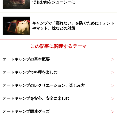
去にありましたが、このふたつのキノコはどちらもブナ
でもお肉をジューシーに
やミズナラなどの枯れ木や倒木に重なって群生するの
で、プロでも間違えることがあるのです（キノコ狩り歴
10年以上のベテランの中毒報告例もあり）。
キャンプで「寝れない」を防ぐために！テント
やマット、枕などの対策
誤ってツキヨタケを食べると、食後30分から数時間で嘔
この記事に関連するテーマ
吐や下痢、幻覚、脱水症状などが起き、死亡例の報告も
あります。同じく食用のシイタケやムキタケも同じよう
オートキャンプの基本概要
な時期に同じ場所に混成するため、誤食が後を絶ちませ
オートキャンプで料理を楽しむ
ん。キノコによる食中毒のうち年間約3割がこのツキヨ
タケによるもの。
オートキャンプのレクリエーション、楽しみ方
一般的に、ツキヨタケの特徴としてキノコを割ったとき
オートキャンプを安心、安全に楽しむ
黒いしみがあることや、暗い場所では発光するなどと言
われますが、これも素人にわかりやすい判別基準とは言
オートキャンプ関連グッズ