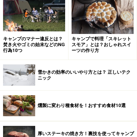
＜目次＞
もっとも誤食が多いツキヨタケとは？
キノコ狩りの鉄則
キャンプのマナー違反とは？
キャンプで料理「スキレット
焚き火やゴミの始末などのNG
スモア」とは？おしゃれスイ
行為10つ
ーツの作り方
もっとも誤食が多いツキヨタケとは？
雪かきの効率のいいやり方とは？ 正しいテク
ニック
重なるように生えるツキヨタケ（東京都福祉保健局のホーム
燻製に変わり種食材を！おすすめ食材10選
ページより）
ヒラタケであると販売していたものに有毒のツキヨタケ
が混じっていて、購入者が中毒症状を起こした事件が過
厚いステーキの焼き方！裏技を使ってキャンプ