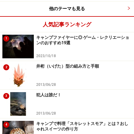
えません（他にもひだの色、傘の色、幹の長さなどの違
いもある）。かなりベテランのキノコハンターでもヒラ
他のテーマも見る
タケやムキタケはツキヨタケと見分けがつきにくいの
人気記事ランキング
で、みつけても採らないという人もいるほどなのです。
キャンプファイヤーに◎ ゲーム・レクリエーショ
1
ンのおすすめ19選
ドクツルタケと並ぶ猛毒のシロタマゴテングタケなど
2023/10/18
井桁（いげた）型の組み方と手順
2
このほか誤食が多いキノコとしてクサウラベニタケ（別
名「名人泣かせ」と呼ばれるほど、食用のウラベニホテ
2013/06/28
イシメジやハタケシメジ、ホンシメジ等と似ており判別
が難しい。中毒症状は食後10分から数時間で神経系、消
犯人は誰だ！
3
化器系の中毒を起こす）、いかにも食べられそうな名前
のカキシメジ（食用のニセアブラシメジ、ヌメリササタ
2013/06/28
ケ、チャナメツムタケに似て、いかにも茶色くておいし
キャンプで料理「スキレットスモア」とは？おし
4
そうな見た目。食後30分で頭痛、腹痛、嘔吐、下痢を引
ゃれスイーツの作り方