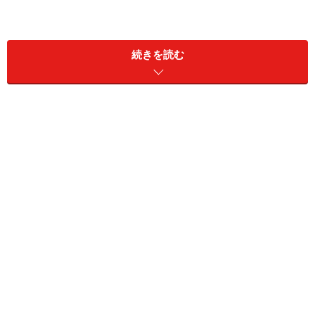
本当にプロでも見分けるのが難しいのがキノコです。 日
続きを読む
本では1500種類以上のキノコがあるといわれ、そのうち
食べられるとされているのは300種類。
面倒くさいことに、食用に適すかどうかが不明なものも
多く、ウラグロニガイグチのように可食とされているの
に中毒が発生するものや、ベニテングダケのように有毒
成分を含みながらも地域によっては独自の調理法で食用
としているものなど、その境界があいまいなものも存在
しています。
この記事を書くにあたりキノコ採りに精通している達人
にも話を聞きましたが「キノコ採りはあまくないよ。中
毒になる覚悟で食べなきゃ決して覚えられない」という