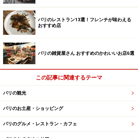
まで行けます。切符はバス停にある券売機で現金または
カードで買うか、運転手から直接買うこともできます。
パリのレストラン13選！フレンチが味わえる
シャトルバスなので、座席も多く荷物置場もあるので快
おすすめ店
適です。
オルリー空港へ行く路線バス「183」は13区のPorte de
パリの雑貨屋さん おすすめのかわいいお店6選
Choisy駅から出ています。一般客が乗る路線なので、大
きい荷物がある場合は避けましょう。時間はかかります
が、経済的なので節約したい場合は利用する価値があり
この記事に関連するテーマ
ます。
パリの観光
オルリー空港への公共交通機関
所要時間：Orlybus、183：約30～40分
パリのお土産・ショッピング
料金：Orlybus：8.3ユーロ、183：2ユーロ
パリのグルメ・レストラン・カフェ
■鉄道