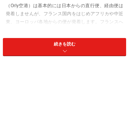
（Orly空港）は基本的には日本からの直行便、経由便は
発着しませんが、フランス国内をはじめアフリカや中近
東、ヨーロッパ各地からの便が発着します。フランスへ
行く前または後、もしくは滞在中にこれらの地域に立ち
寄る場合は利用する可能性があるので、把握しておくと
続きを読む
便利です。
＜目次＞
オルリー空港はパリの南にあるもう一つの国際空港
パリ市内からオルリー空港へのアクセス／バス、電
車、トラム