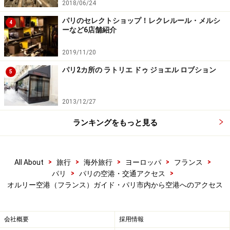
2018/06/24
d'Etampes、Versailles-Chantiers行きのいずれかに乗り、
Pont de Rungis駅で下車。ここからナヴェットバス「GO
パリのセレクトショップ！レクレルール・メルシ
4
ーなど6店舗紹介
C PARIS」に乗れば空港まで行けます。
2019/11/20
空港の停車駅はそれぞれOrly Sud（南ターミナル）は5、
パリ2カ所の ラトリエ ドゥ ジョエル ロブション
5
Orly Ouest（西ターミナル）は7になります。
2013/12/27
所要時間：パリ市内から40分前後
料金：RER-B線＋「Orlyval」＝12.1ユーロ
ランキングをもっと見る
RER-C線＋ナヴェットバス「GO C PARIS」（ticket+1枚
分）＝6.35ユーロ
>
>
>
>
>
All About
旅行
海外旅行
ヨーロッパ
フランス
>
>
パリ
パリの空港・交通アクセス
■トラム
オルリー空港（フランス）ガイド・パリ市内から空港へのアクセス
地下鉄とトラムを乗り継いでORLY空港
会社概要
採用情報
へ © Zoo Studio pour Aéroports de Paris SA