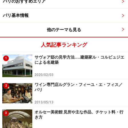
パリのおすすめエリア
鉄道はRER-B線とシャトルを使う方法と、RER-C線とナ
ヴェットバスを使う方法とがあります。
パリ基本情報
RER-B線の場合パリ市内では、Gare du Nord駅、
他のテーマも見る
Chatelet-Les Halles駅、St Michel-Notre Dame駅、
Luxembourg駅、Port Royal駅、Denfert-Rochereau駅、
人気記事ランキング
Cité Universitaire駅から乗れます。St Remy Les
サヴォア邸の見学方法……建築家ル・コルビュジエ
Chevreuse行きに乗り、Antony駅で下車。ここから
1
による名建築
「Orlyval」というシャトルに乗り、Orly OuestまたはOrly
Sud駅で下車します。
2020/02/03
ワイン専門店ルグラン・フィーユ・エ・フィス／
2
パリ
RER-C線の場合パリ市内では、Porte du Garigliano BD
Victor駅、Javel駅、Champs de Mars Tour Eiffel駅、
2013/05/13
Invalides駅、Musée d'Orsay駅、St Michel-Notre Dame
オルセー美術館 見所や主な作品、チケット料・行
3
駅、Gare d'Austerlitz駅、Bibliothèque François Mitterand
き方
駅からMassy-Palaiseau、Dourdan La Forêt、St Martin