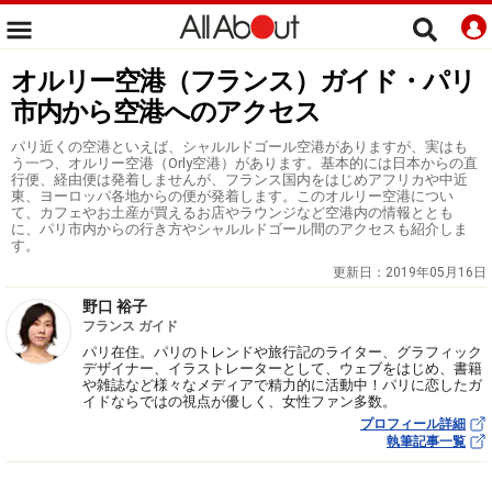
オルリー空港（フランス）ガイド・パリ
市内から空港へのアクセス
パリ近くの空港といえば、シャルルドゴール空港がありますが、実はも
う一つ、オルリー空港（Orly空港）があります。基本的には日本からの直
行便、経由便は発着しませんが、フランス国内をはじめアフリカや中近
東、ヨーロッパ各地からの便が発着します。このオルリー空港につい
て、カフェやお土産が買えるお店やラウンジなど空港内の情報ととも
に、パリ市内からの行き方やシャルルドゴール間のアクセスも紹介しま
す。
更新日：
2019年05月16日
野口 裕子
フランス ガイド
パリ在住。パリのトレンドや旅行記のライター、グラフィック
デザイナー、イラストレーターとして、ウェブをはじめ、書籍
や雑誌など様々なメディアで精力的に活動中！パリに恋したガ
イドならではの視点が優しく、女性ファン多数。
プロフィール詳細
執筆記事一覧