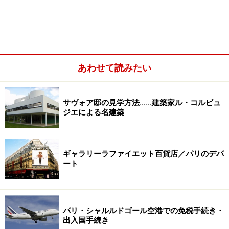
あわせて読みたい
オルリー空港／南ターミナル、西ターミナルの概要
サヴォア邸の見学方法……建築家ル・コルビュ
オルリー空港の各ターミナル併設ラウンジ
ジエによる名建築
オルリー空港～シャルルドゴール空港間の移動方法
ギャラリーラファイエット百貨店／パリのデパ
※1ユーロ＝約126円（2019年3月21日現在）
ート
パリ市内からオルリー空港へのアクセス／
パリ・シャルルドゴール空港での免税手続き・
バス、電車、トラム
出入国手続き