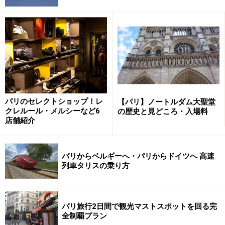
パリとオルリー空港をつなぐモノレー
ル ORLYVAL © Gwen Le Bras pour Aéroports de Paris SA
シャルルドゴール空港がパリの北に位置するのに対し
て、オルリー空港はパリの南に位置します。パリから空
パリのセレクトショップ！レ
【パリ】ノートルダム大聖堂
港へのアクセスは公共交通機関では主にバス、鉄道、ト
クレルール・メルシーなど6
の歴史と見どころ・入場料
ラムがあります。
店舗紹介
■バス
パリからベルギーへ・パリからドイツへ 高速
バスは14区のDenfert Rochereau駅から「Orlybus」とい
列車タリスの乗り方
うリムジンバスが、14区Porte de Choisy駅から路線バス
がそれぞれ運行しています。
パリ旅行2日間で観光マストスポットを回る完
全制覇プラン
OrlybusはDenfert Rochereau駅から直通でオルリー空港