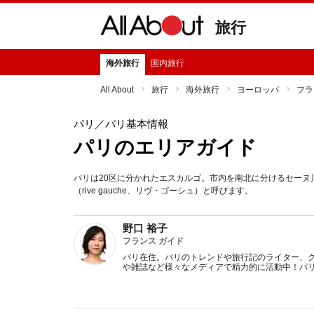
旅行
海外旅行
国内旅行
All About
旅行
海外旅行
ヨーロッパ
フラ
パリ
／パリ基本情報
パリのエリアガイド
パリは20区に分かれたエスカルゴ。市内を南北に分けるセーヌ川が走
（rive gauche、リヴ・ゴーシュ）と呼びます。
野口 裕子
フランス ガイド
パリ在住。パリのトレンドや旅行記のライター、
や雑誌など様々なメディアで精力的に活動中！パ