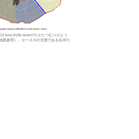
2010 tous troits reserv?s かたつむりのよう
地図参照）。セーヌ川の北側である右岸の