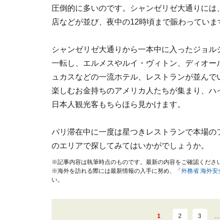
圧倒的に多いのです。シャンゼリゼ大通りには
店などが並び、夜中の12時頃まで賑わっていま
シャンゼリゼ大通りから一本中に入ったジョル
一転し、エルメスやルイ・ヴィトン、ディオー
ュカスなどの一流ホテル、レストランが並んで
楽しむお金持ちのアメリカ人たちが集まり、ハ
日本人観光客もちらほら見かけます。
パリ滞在中に一度は星つきレストランで本場の
のエリアで探してみてはいかがでしょうか。
※記事内容は執筆時点のものです。最新の内容をご確認くださ
※海外を訪れる際には最新情報の入手に努め、「
外務省 海外
い。
1
2
3
…