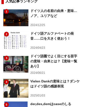
人気記事ランキング
ドイツ人の名前の由来・意味…
1
ノア、ユリアなど
2024/12/25
ドイツ語アルファベートの発
2
音……口を大きく使おう！
2024/04/23
ドイツ語圏でよく目にする苗字
3
の意味・由来とは？【意味一覧
あり】
2024/06/21
Vielen Dankの意味とは？ダンケ
4
はドイツ語の感謝表現
2025/01/03
der,des,demはcaseのしる
5