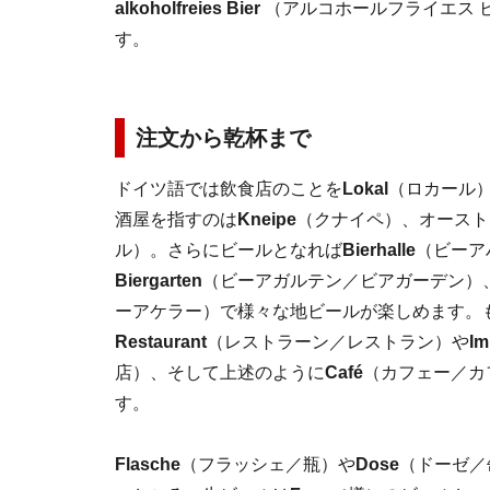
alkoholfreies Bier
（アルコホールフライエス 
す。
注文から乾杯まで
ドイツ語では飲食店のことを
Lokal
（ロカール
酒屋を指すのは
Kneipe
（クナイペ）、オースト
ル）。さらにビールとなれば
Bierhalle
（ビーア
Biergarten
（ビーアガルテン／ビアガーデン）
ーアケラー）で様々な地ビールが楽しめます。
Restaurant
（レストラーン／レストラン）や
Im
店）、そして上述のように
Café
（カフェー／カ
す。
Flasche
（フラッシェ／瓶）や
Dose
（ドーゼ／