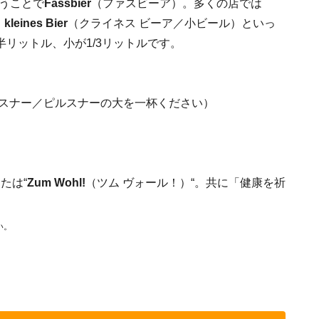
うことで
Fassbier
（ファスビーア）。多くの店では
、
kleines Bier
（クライネス ビーア／小ビール）といっ
リットル、小が1/3リットルです。
ピルスナー／ピルスナーの大を一杯ください）
たは“
Zum Wohl!
（ツム ヴォール！）“。共に「健康を祈
い。