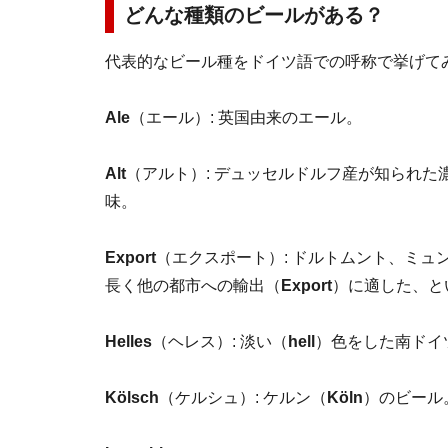
どんな種類のビールがある？
代表的なビール種をドイツ語での呼称で挙げて
Ale
（エール）: 英国由来のエール。
Alt
（アルト）: デュッセルドルフ産が知られた
味。
Export
（エクスポート）: ドルトムント、ミ
長く他の都市への輸出（
Export
）に適した、と
Helles
（ヘレス）: 淡い（
hell
）色をした南ドイ
Kölsch
（ケルシュ）: ケルン（
Köln
）のビール