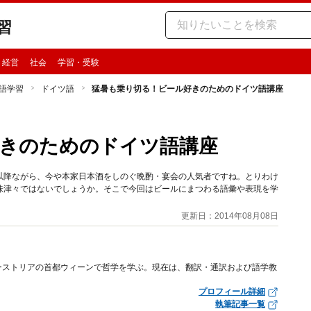
習
・経営
社会
学習・受験
語学習
ドイツ語
猛暑も乗り切る！ビール好きのためのドイツ語講座
きのためのドイツ語講座
以降ながら、今や本家日本酒をしのぐ晩酌・宴会の人気者ですね。とりわけ
味津々ではないでしょうか。そこで今回はビールにまつわる語彙や表現を学
更新日：2014年08月08日
ーストリアの首都ウィーンで哲学を学ぶ。現在は、翻訳・通訳および語学教
プロフィール詳細
執筆記事一覧