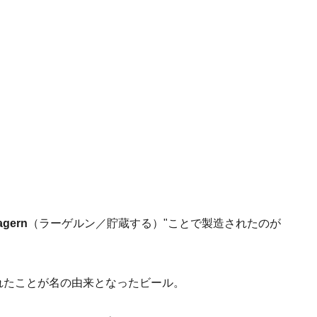
agern
（ラーゲルン／貯蔵する）"ことで製造されたのが
れたことが名の由来となったビール。