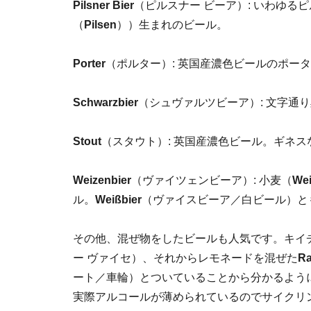
Pilsner Bier
（ピルスナー ビーア）: いわゆ
（
Pilsen
））生まれのビール。
Porter
（ポルター）: 英国産濃色ビールのポー
Schwarzbier
（シュヴァルツビーア）: 文字通
Stout
（スタウト）: 英国産濃色ビール。ギネス
Weizenbier
（ヴァイツェンビーア）: 小麦（
We
ル。
Weißbier
（ヴァイスビーア／白ビール）と
その他、混ぜ物をしたビールも人気です。キイ
ー ヴァイセ）、それからレモネードを混ぜた
Ra
ート／車輪）とついていることから分かるよう
実際アルコールが薄められているのでサイクリ