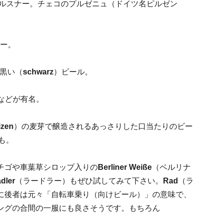
るピルスナー。チェコのプルゼニュ（ドイツ名ピルゼン
ター。
り黒い（
schwarz
）ビール。
などが有名。
izen
）の麦芽で醸造されるあっさりした口当たりのビー
も。
チゴや車葉草シロップ入りの
Berliner Weiße
（ベルリナ
dler
（ラードラー）もぜひ試してみて下さい。
Rad
（ラ
に後者は元々「自転車乗り（向けビール）」の意味で、
ングの合間の一服にも良さそうです。もちろん