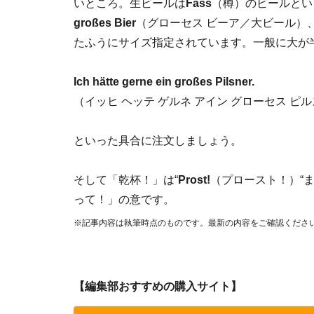
いところ。生ビールは
Fass
（樽）のビールとい
großes Bier
（グローセス ビーア／大ビール）
たふうにサイズ指定されています。一般に大が半
Ich hätte gerne ein großes Pilsner.
（イッヒ ヘッテ ゲルネ アイン グローセス 
といった具合に注文しましょう。
そして「乾杯！」は“
Prost!
（プロースト！）“ま
って！」の意です。
※記事内容は執筆時点のものです。最新の内容をご確認くださ
【編集部おすすめの購入サイト】