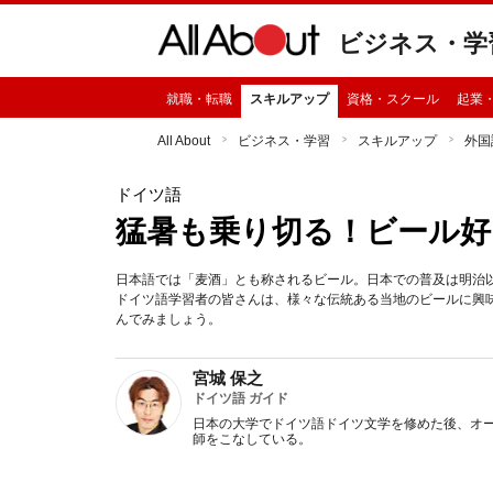
ビジネス・学
就職・転職
スキルアップ
資格・スクール
起業
All About
ビジネス・学習
スキルアップ
外国
ドイツ語
猛暑も乗り切る！ビール好
日本語では「麦酒」とも称されるビール。日本での普及は明治
ドイツ語学習者の皆さんは、様々な伝統ある当地のビールに興
んでみましょう。
宮城 保之
ドイツ語 ガイド
日本の大学でドイツ語ドイツ文学を修めた後、オ
師をこなしている。