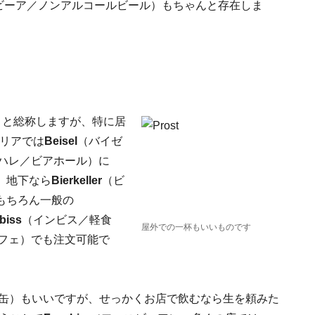
ビーア／ノンアルコールビール）もちゃんと存在しま
）と総称しますが、特に居
リアでは
Beisel
（バイゼ
ハレ／ビアホール）に
、地下なら
Bierkeller
（ビ
もちろん一般の
biss
（インビス／軽食
屋外での一杯もいいものです
フェ）でも注文可能で
缶）もいいですが、せっかくお店で飲むなら生を頼みた