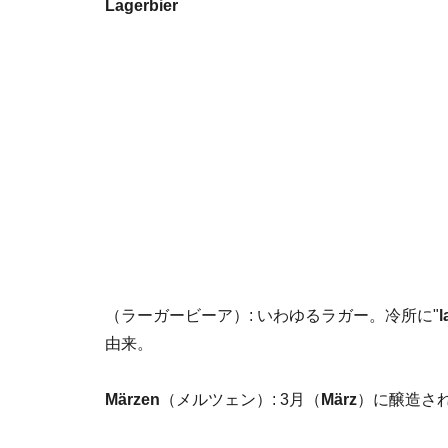
Lagerbier
（ラーガービーア）: いわゆるラガー。冷所に"
l
由来。
Märzen
（メルツェン）: 3月（
März
）に醸造さ