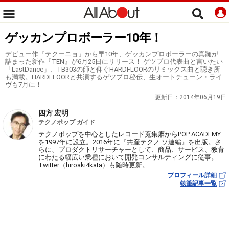
ゲッカンプロボーラー10年！
デビュー作『テクーニョ』から早10年、ゲッカンプロボーラーの真髄が
詰まった新作『TEN』が6月25日にリリース！ ゲツプロ代表曲と言いたい
「LastDance」、TB303の師と仰ぐHARDFLOORのリミックス曲と聴き所
も満載。HARDFLOORと共演するゲツプロ秘伝、生オートチューン・ライ
ヴも7月に！
更新日：
2014年06月19日
四方 宏明
テクノポップ ガイド
テクノポップを中心としたレコード蒐集癖からPOP ACADEMY
を1997年に設立。2016年に『共産テクノ ソ連編』を出版。さ
らに、プロダクトリサーチャーとして、商品、サービス、教育
にわたる幅広い業種において開発コンサルティングに従事。
Twitter（hiroaki4kata）も随時更新。
プロフィール詳細
執筆記事一覧