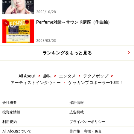
2003/10/28
TEN
(amazon.co.jp)
Perfume対談～サウンド講座（作曲編）
5
TEN
2008/03/03
ランキングをもっと見る
TEN
(TOWER RECORDS)
TEN
(iTunes)
>
>
>
>
All About
趣味
エンタメ
テクノポップ
>
アーティストインタヴュー
ゲッカンプロボーラー10年！
yas：
会社概要
採用情報
オーガナイザーとして、それが自分のパーティーじゃな
投資家情報
広告掲載
くてもフライヤーには重みを感じるんです。フライヤー
利用規約
プライバシーポリシー
なんて無数にあるけど、オーガナイザーにとって自分の
All Aboutについて
著作権・商標・免責