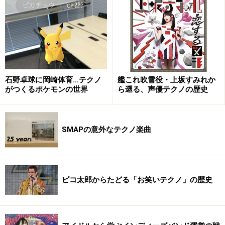
す。
この10年で拡大したエレクトロ
ガイド：
石野卓球に岡崎体育…テクノ
艦これ吹雪役・上坂すみれか
がつくるポケモンの世界
ら遡る、声優テクノの歴史
最初、アルバムのタイトルが『TEN』になっているのを
見て、あれっ？ゲツプロって、今までそんなにアルバム
を出していたっけと…早とちりしかけました。1stアルバ
SMAPの意外なテクノ楽曲
ム『テクーニョ』から10年、そちらですね。この10年、
エレクトロという言葉がEDMとかも含めて、一般化、そ
して拡散化したと思いますが、この10年を振り返ってみ
るとどう感じられますか？
ピコ太郎からたどる「お笑いテクノ」の歴史
yas：
今は、10年前とは比べものにならない程「エレクトロ」