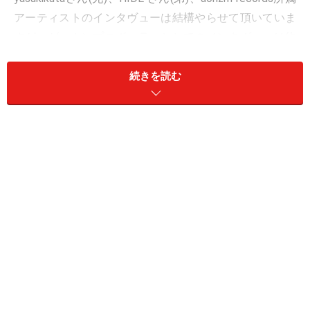
アーティストのインタヴューは結構やらせて頂いていま
すが、ゲッカンプロボーラーとしてのインタヴューは約
3年ぶりとなります。最近では、リーマンマイクという
かなり飛び道具的集団のリリースもされましたが、僕は
続きを読む
ライヴが見れなかった事が残念です(笑)。ちなみにレー
ベルオーナとしてリーマンマイクへの反響などについて
あれば、教えてください。
ネオロマ宣言！ゲッカンプロボーラー
(All Aboutテクノ
ポップ)
リーマンマイクは現役サラリーマン！
(All Aboutテクノ
ポップ)