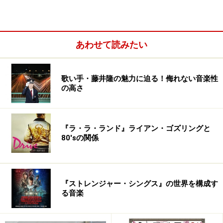
あわせて読みたい
歌い手・藤井隆の魅力に迫る！侮れない音楽性
の高さ
『ラ・ラ・ランド』ライアン・ゴズリングと
80'sの関係
HIDE：
リーマンマイクはホント未知数過ぎて、反響とか分から
ないですね(笑)。丸の内、新橋辺りで一度ストリートラ
イヴをやらせたいです。まぁでも報告、連絡、相談、納
『ストレンジャー・シングス』の世界を構成す
る音楽
期厳守、安定した生活はレーベルですよ。ライヴもいつ
か見て欲しいですね。ハマるか二度と関わりたくなくな
るかのどっちかだと思います。年内にまた何か出しま