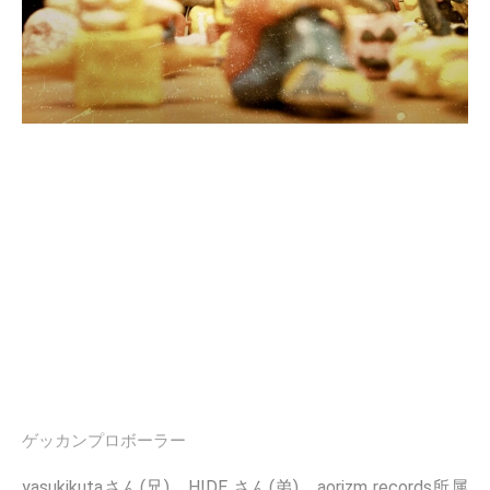
ゲッカンプロボーラー
yasukikutaさん(兄)、HIDE さん(弟)、aorizm records所属