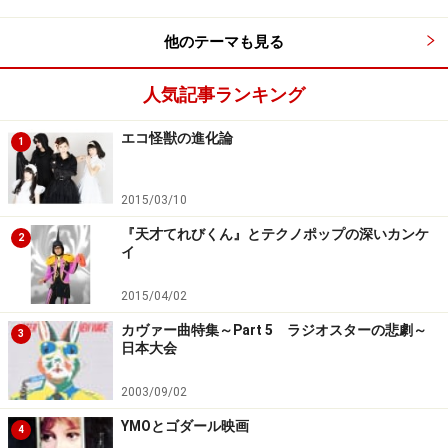
デジタルが進化して良い意味で「誰でも作れる音楽」に
なったことも大きいと思います。20万のハードを買わな
他のテーマも見る
くても出来ますから。素晴らしいですよ。その少し前に
人気記事ランキング
CDの売り上げがピークを過ぎたりCDJがクラブに標準装
備されたり、そしてiTunes Music Storeが日本でも配信さ
エコ怪獣の進化論
1
れました。ネガティブな意見を持つ人も多いようです
が、少なくとも僕たちにとっては活動しやすい時代にな
2015/03/10
りましたよね。
『天才てれびくん』とテクノポップの深いカンケ
2
イ
フライヤーの重み
2015/04/02
カヴァー曲特集～Part 5 ラジオスターの悲劇～
ガイド：
3
日本大会
アルバムのジャケは、今までのフライヤーを集めて、撮
影したものですよね。ほぼ完璧に今までのものを保管さ
2003/09/02
れていたんですか？ ゲッカンプロボーラーは意外と整理
YMOとゴダール映画
4
整頓ができているのかと(笑)。