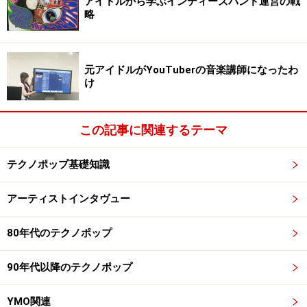
アイドルから学ぶインディーズバンド運営の戦
と言うジャンルが拡大しています。デビュー当時は「打
略
ち込み」とか「DJ」と分類されてて、そこにはヒップホ
ップやらレゲエやら何でもあり。ゲツプロみたいなテク
ノ＋歌ってスタイルは少なく、肩身が狭い思いをしてま
元アイドルがYouTuberの音楽講師になったわ
け
した(笑)。現状のようにエレポップバンドだけでイベン
トが組まれる事なんてありえなかったな～。まぁ、ここ
数年のガールズエレポップの急成長が大きく影響してま
この記事に関連するテーマ
すね。あと少し！ガールズだけじゃなくボーイズも定着
するともっとデカいシーンになるんだけどね。
テクノポップ基礎知識
アーティストインタヴュー
ガイド：
確かに日本での盛り上がりは女性上位の感がありますか
80年代のテクノポップ
ら、ボーイズにも頑張って欲しいです。特にボーイズた
ちにも支持されるボーイズが増えて欲しいですね。
90年代以降のテクノポップ
HIDE：
YMO関連