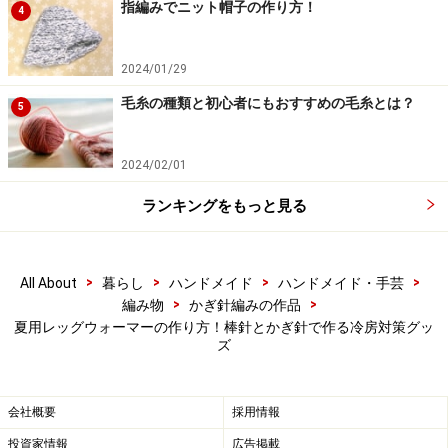
指編みでニット帽子の作り方！
4
2.
2024/01/29
毛糸の種類と初心者にもおすすめの毛糸とは？
5
矢印のように引き抜く
2024/02/01
編み糸の糸端を後ろ側からあて、矢印のように引き抜き
ランキングをもっと見る
ます。
>
>
>
>
All About
暮らし
ハンドメイド
ハンドメイド・手芸
3.
>
>
編み物
かぎ針編みの作品
夏用レッグウォーマーの作り方！棒針とかぎ針で作る冷房対策グッ
ズ
表目を編んだところ
会社概要
採用情報
表目が1目編めました。
投資家情報
広告掲載