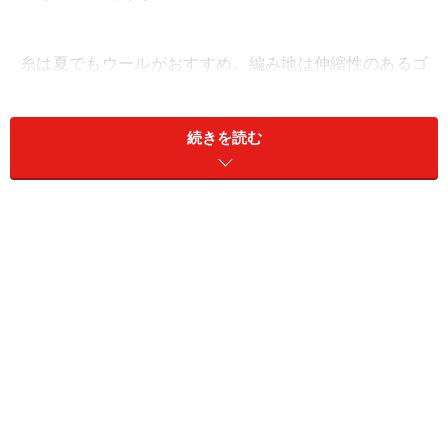
糸は夏でもウールがおすすめ。編み地は伸縮性のあるゴ
ム編み系で。1目ゴム編みや2目ゴム編みでも良いのです
が、少しテクニックを入れて「モックケーブル」という
続きを読む
模様を入れるとぐっとオシャレになります。
かんたんに可愛く編めます！
幅や長さは自由に変えてください。今回使用した糸はユ
ザワヤのオリジナルの糸ですが、編みやすくカラーバリ
エーションが豊富です。また1玉300円程度というのも魅
力です。