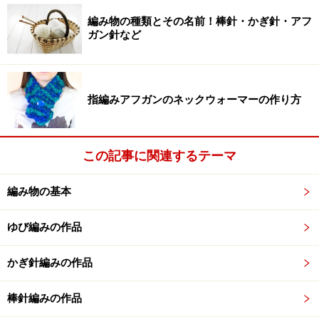
【ゲージ】
編み物の種類とその名前！棒針・かぎ針・アフ
10cm平方で模様編み30目・30段
ガン針など
【全体図】
指編みアフガンのネックウォーマーの作り方
全体図
まずは全体の構図を見てみましょう。
この記事に関連するテーマ
編み物の基本
【記号図と制作の流れ】
ゆび編みの作品
かぎ針編みの作品
記号図
別鎖の作り目を編み、表目・裏目・モックケーブルで模
棒針編みの作品
様編みをします。