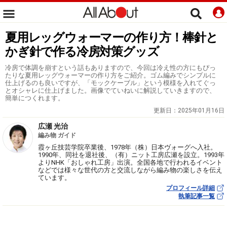
夏用レッグウォーマーの作り方！棒針と
かぎ針で作る冷房対策グッズ
冷房で体調を崩すという話もありますので、今回は冷え性の方にもぴっ
たりな夏用レッグウォーマーの作り方をご紹介。ゴム編みでシンプルに
仕上げるのも良いですが、「モックケーブル」という模様を入れてぐっ
とオシャレに仕上げました。画像でていねいに解説していきますので、
簡単につくれます。
更新日：
2025年01月16日
広瀬 光治
編み物 ガイド
霞ヶ丘技芸学院卒業後、1978年（株）日本ヴォーグへ入社。
1990年、同社を退社後、（有）ニット工房広瀬を設立。1993年
よりNHK「おしゃれ工房」出演。全国各地で行われるイベント
などでは様々な世代の方と交流しながら編み物の楽しさを伝え
ています。
プロフィール詳細
執筆記事一覧