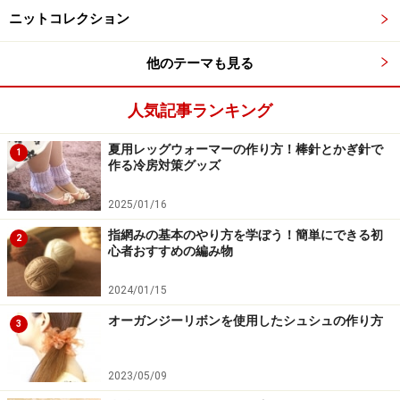
最初と最後の段の編み目をかぎ針で止め、端の列をすく
ニットコレクション
いとじでつなげて輪状にし、完成です。
他のテーマも見る
人気記事ランキング
夏用レッグウォーマーの作り方！棒針とかぎ針で
1
レッグウォーマーの作り方 2
作る冷房対策グッズ
2025/01/16
1.
指網みの基本のやり方を学ぼう！簡単にできる初
2
心者おすすめの編み物
2024/01/15
作り目の裏山を棒針で拾う
オーガンジーリボンを使用したシュシュの作り方
3
かぎ針と別糸でゆるめの「鎖編み」を66目+2目（ゆと
り）を編み、「別鎖の作り目」にします。
2023/05/09
作り目の編み始めから1目めの裏山を棒針で拾います。