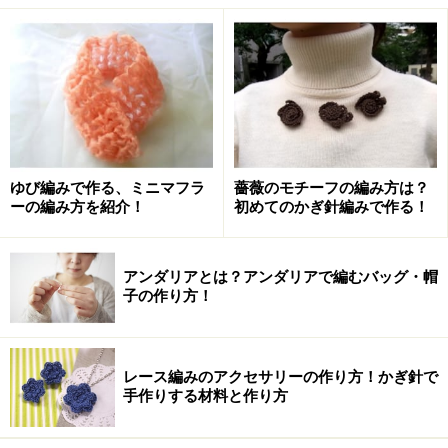
レッグウォーマーの作り方
【材料】
お手頃価格も嬉しい糸
ゆび編みで作る、ミニマフラ
薔薇のモチーフの編み方は？
ユザワヤ
ーの編み方を紹介！
初めてのかぎ針編みで作る！
マルセルメリノ150
レインボウ… 80g
アンダリアとは？アンダリアで編むバッグ・帽
子の作り方！
【用具】
棒針5号
レース編みのアクセサリーの作り方！かぎ針で
手作りする材料と作り方
かぎ針5/0号