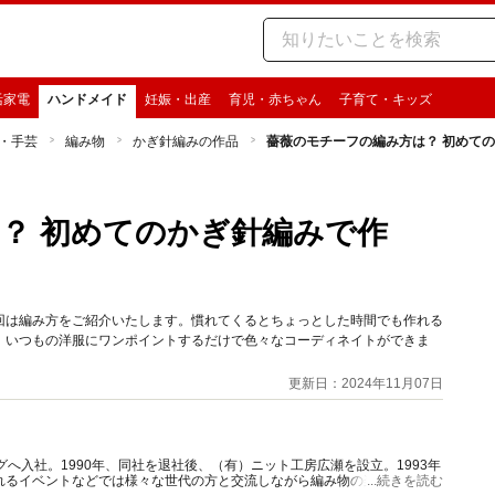
活家電
ハンドメイド
妊娠・出産
育児・赤ちゃん
子育て・キッズ
・手芸
編み物
かぎ針編みの作品
薔薇のモチーフの編み方は？ 初めて
？ 初めてのかぎ針編みで作
回は編み方をご紹介いたします。慣れてくるとちょっとした時間でも作れる
。いつもの洋服にワンポイントするだけで色々なコーディネイトができま
更新日：2024年11月07日
グへ入社。1990年、同社を退社後、（有）ニット工房広瀬を設立。1993年
れるイベントなどでは様々な世代の方と交流しながら編み物の楽しさを伝え
...続きを読む