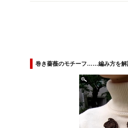
ています。
巻き薔薇のモチーフ……編み方を解