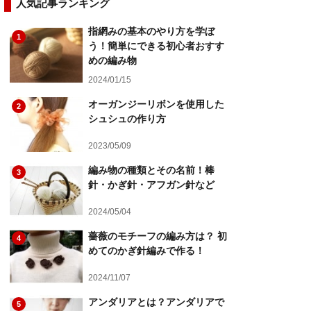
人気記事ランキング
指網みの基本のやり方を学ぼ
1
う！簡単にできる初心者おすす
めの編み物
2024/01/15
オーガンジーリボンを使用した
2
シュシュの作り方
2023/05/09
編み物の種類とその名前！棒
3
針・かぎ針・アフガン針など
2024/05/04
薔薇のモチーフの編み方は？ 初
4
めてのかぎ針編みで作る！
2024/11/07
アンダリアとは？アンダリアで
5