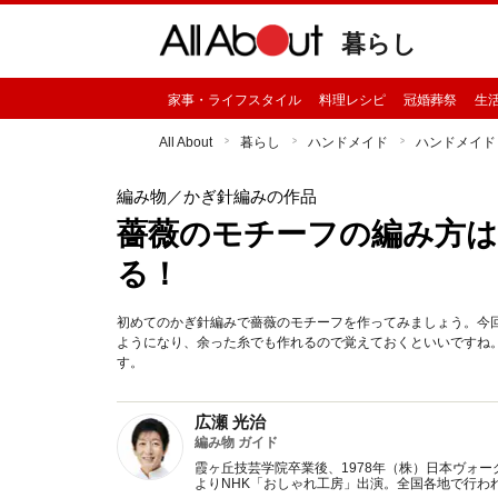
暮らし
家事・ライフスタイル
料理レシピ
冠婚葬祭
生
All About
暮らし
ハンドメイド
ハンドメイド
編み物
／かぎ針編みの作品
薔薇のモチーフの編み方は
る！
初めてのかぎ針編みで薔薇のモチーフを作ってみましょう。今
ようになり、余った糸でも作れるので覚えておくといいですね
す。
広瀬 光治
編み物 ガイド
霞ヶ丘技芸学院卒業後、1978年（株）日本ヴォー
よりNHK「おしゃれ工房」出演。全国各地で行わ