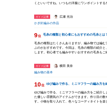
くといいですね。いつもの洋服にワンポイントする
広瀬 光治
ガイド記事
かぎ針編みの作品
9
毛糸の種類と初心者にもおすすめの毛糸とは
位
毛糸の種類はたくさんありますが、編み物では編む
ぶのがおすすめです。今回は、毛糸の種類の紹介と
します。初心者でも編みやすいおすすめの毛糸もご
横田 美奈
ガイド記事
編み物の基本
10
ゆび編みで作る、ミニマフラーの編み方を
位
ゆび編みで作る、ミニマフラーの編み方をご紹介し
た優しい雰囲気のアイテムができます。作り目の数
す。小物を取り入れて、色々なコーディネイトを楽