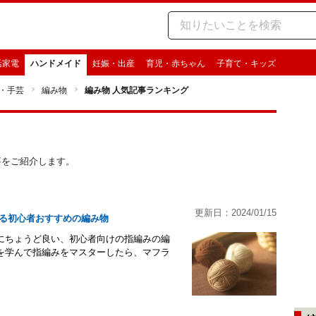
活家電
ハンドメイド
妊娠・出産
育児・赤ちゃん
子育て・キッズ
・手芸
編み物
編み物 人気記事ランキング
記事をご紹介します。
更新日：2024/01/15
る初心者おすすめの編み物
にちょうど良い、初心者向けの指編みの編
を学んで指編みをマスターしたら、マフラ