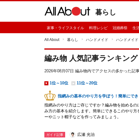
暮らし
家事・ライフスタイル
料理レシピ
冠婚葬祭
生
All About
暮らし
ハンドメイド
ハンドメイド
編み物 人気記事ランキング
2026年08月07日 編み物内でアクセスの多かった
1位～10位
11位～20位
指網みの基本のやり方を学ぼう！簡単にでき
指網みのやり方はご存じですか？編み物を始めるの
み方の基本を紹介します。簡単にできるこのやり方
ーやニット帽子などを作ってみましょう。
広瀬 光治
ガイド記事