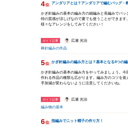
4
アンダリアとは？アンダリアで編むバッグ・
位
かぎ針編みの基本の編み方の細編みと長編みでバッ
特の質感が涼しげなので夏でも使うことができます
様々なアレンジをしてみてください！
広瀬 光治
ガイド記事
棒針編みの作品
5
かぎ針編みの編み方とは？基本となる4つの
位
かぎ針編みの基本の編み方をやってみましょう。今
作れる作品の種類も広がります。編み方のコツを覚
手加減が変わらないように注意してくださいね。
広瀬 光治
ガイド記事
編み物の基本
6
指編みでニット帽子の作り方！
位