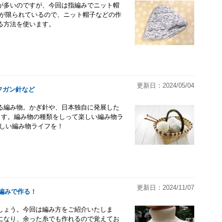
が多いのですが、今回は指編みでニット帽
数が限られているので、ニット帽子などの作
る方法を使います。
更新日：2024/05/04
フガン針など
る編み物。かぎ針や、日本独自に発展した
ます。編み物の種類をしって楽しい編み物ラ
楽しい編み物ライフを！
更新日：2024/11/07
編みで作る！
しょう。今回は編み方をご紹介いたしま
になり、余った糸でも作れるので覚えてお