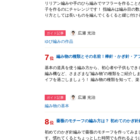
リリアン編みや手のひら編みでマフラーを作ること
子を作るのにチャレンジです！ 指編みは編み目の
り方としては長いものを編んでくるくると綴じ付け
広瀬 光治
ガイド記事
ゆび編みの作品
7
編み物の種類とその名前！棒針・かぎ針・ア
位
基本の道具を使う編み方から、初心者や子供もでき
編み機など、さまざまな”編み物”の種類をご紹介し
イフを過ごしましょう！ 編み物の種類を知って、
広瀬 光治
ガイド記事
編み物の基本
8
薔薇のモチーフの編み方は？ 初めてのかぎ針
位
初めてのかぎ針編みで薔薇のモチーフを作ってみま
す。慣れてくるとちょっとした時間でも作れるよう