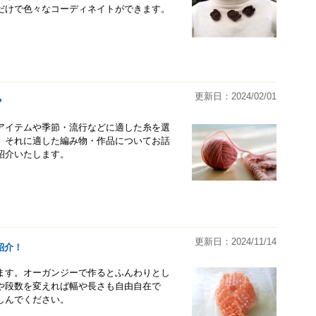
だけで色々なコーディネイトができます。
更新日：2024/02/01
？
アイテムや季節・流行などに適した糸を選
、それに適した編み物・作品についてお話
紹介いたします。
更新日：2024/11/14
紹介！
ます。オーガンジーで作るとふんわりとし
や段数を変えれば幅や長さも自由自在で
しんでください。