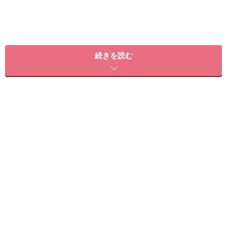
続きを読む
大人可愛い☆カラフルパステルネイル
人気のパステルで周りに差をつけるなら、色のチョイス
と組み合わせがポイントです。
あえて左右でランダムにカラーをオン
■ハンド
ミントグリーン・レモンイエロー・ピンクは、パステル
カラーで人気の3色。根元にはオパールを飾り、指先に
きらめきをプラスして。薬指には、ピンクのストーン、
オパール、ブリオンをリングのように敷き詰めます。パ