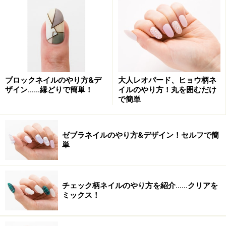
めです。根元に飾るオパールをカラフルなストーンに変
えると、よりキュートな印象に！ 人差し指と薬指は左
右で色を組み変えて、ちょっとしたズレ感を演出すると
オシャレに決まります。
ブロックネイルのやり方&デ
大人レオパード、ヒョウ柄ネ
ザイン……縁どりで簡単！
イルのやり方！丸を囲むだけ
■ネイルアートデザイン製作■
で簡単
erikonail
OMOTESANDO
〒150-0001
ゼブラネイルのやり方&デザイン！セルフで簡
東京都渋谷区神宮前5-1-3 Omotesando Keyaki bldg. 8F
単
TEL：03-3409-5577
※記事内容は執筆時点のものです。最新の内容をご確認くださ
チェック柄ネイルのやり方を紹介……クリアを
い。
ミックス！
※個人の体質、また、誤った方法による実践に起因して肌荒れや
不調を引き起こす場合があります。実践の際には、必ず自身の体
質及び健康状態を十分に考慮し、正しい方法で行ってください。
また、全ての方への有効性を保証するものではありません。