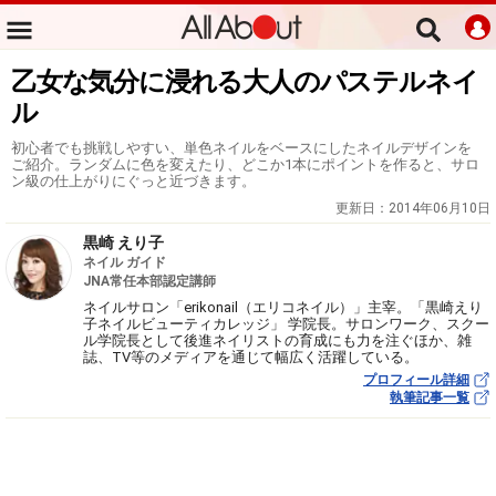
乙女な気分に浸れる大人のパステルネイ
ル
初心者でも挑戦しやすい、単色ネイルをベースにしたネイルデザインを
ご紹介。ランダムに色を変えたり、どこか1本にポイントを作ると、サロ
ン級の仕上がりにぐっと近づきます。
更新日：
2014年06月10日
黒崎 えり子
ネイル ガイド
JNA常任本部認定講師
ネイルサロン「erikonail（エリコネイル）」主宰。「黒崎えり
子ネイルビューティカレッジ」 学院長。サロンワーク、スクー
ル学院長として後進ネイリストの育成にも力を注ぐほか、雑
誌、TV等のメディアを通じて幅広く活躍している。
プロフィール詳細
執筆記事一覧