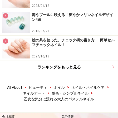
2025/01/12
海やプールに映える！爽やかマリンネイルデザイ
4
ン4選
2018/07/21
絵の具を使った、チェック柄の書き方……簡単セル
5
フチェックネイル！
2024/10/13
ランキングをもっと見る
>
>
>
>
All About
ビューティ
ネイル
ネイル・ネイルケア
>
>
ネイルアート
単色・シンプルネイル
乙女な気分に浸れる大人のパステルネイル
会社概要
採用情報