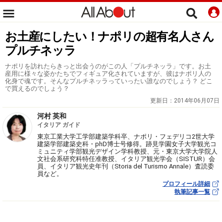
お土産にしたい！ナポリの超有名人さん
プルチネッラ
ナポリを訪れたらきっと出会うのがこの人「プルチネッラ」です。お土
産用に様々な姿かたちでフィギュア化されていますが、彼はナポリ人の
化身で魂です。そんなプルチネッラっていったい誰なのでしょう？ どこ
で買えるのでしょう？
更新日：
2014年06月07日
河村 英和
イタリア ガイド
東京工業大学工学部建築学科卒、ナポリ・フェデリコ2世大学
建築学部建築史科・phD博士号修得。跡見学園女子大学観光コ
ミュニティ学部観光デザイン学科教授、元・東京大学大学院人
文社会系研究科特任准教授、イタリア観光学会（SISTUR）会
員、イタリア観光史年刊（Storia del Turismo Annale）査読委
員など。
プロフィール詳細
執筆記事一覧