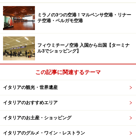
ミラノの3つの空港！マルペンサ空港・リナー
テ空港・ベルガモ空港
サン・グレゴリオ・アルメーノ通りの軒先に並ぶプルチネッ
ラ人形各種（撮影：河村英和）
さらに、ヴェネツィアのプルチネッラの帽子は長い筒形
フィウミチーノ空港 入国から出国【ターミナ
である一方、ナポリのプルチネッラのはヨレヨレ頭巾、
ル3でショッピング】
上着はボタンがたくさんあるものよりボタンなしが主
流、襟首をギャザーで締め、なかに赤いシャツを着てい
この記事に関連するテーマ
て、ヴェネツィアのよりも粋（いき）です。
イタリアの観光・世界遺産
そんな恰好をしたナポリ人の化身プルチネッラは、観光
土産として、様々な姿かたちでフィギュア化されていま
イタリアのおすすめエリア
す。もちろん、郷土愛の強いナポリの一般家庭やピザ
屋・レストランのインテリア小物としてのニーズもあ
イタリアのお土産・ショッピング
り、プルチネッラはナポリの町の至るところに潜んでま
す。
イタリアのグルメ・ワイン・レストラン