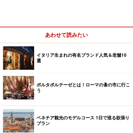
あわせて読みたい
イタリア生まれの有名ブランド人気＆老舗10
選
ポルタポルテーゼとは！ローマの蚤の市に行こ
う
ベネチア観光のモデルコース 1日で巡る欲張り
大勢の子供に囲まれるプルチネッラ人形（La Scarabattola
プラン
製）（撮影：河村英和）