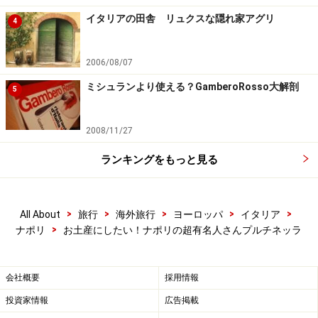
たプルチネッラ像を見にゆくことでしょう。ナポリ生ま
イタリアの田舎 リュクスな隠れ家アグリ
4
れの現代アーティスト、
レッロ・エスポジト
さんが制
作・寄付した像で、 2012年11月23日に設置されて以
2006/08/07
来、ナポリの新名所になりました。 場所は、旧市街、有
ミシュランより使える？GamberoRosso大解剖
5
名ピザ屋も多いトリブナーリ通りに接していて、次ペー
ジで紹介するプルチネッラのお店は、すべてその周辺に
2008/11/27
集中しています。
ランキングをもっと見る
お菓子屋さんの外壁には、ナポリの郷土菓子ババに乗ったプ
>
>
>
>
>
All About
旅行
海外旅行
ヨーロッパ
イタリア
ルチネッラが（撮影：河村英和）
>
ナポリ
お土産にしたい！ナポリの超有名人さんプルチネッラ
そういえば、
真のナポリピッツァ協会
が認めたピザ屋に
掲げられる看板にも、プルチネッラが描かれてます。こ
会社概要
採用情報
の近辺には加盟店のピザ屋も多かったり、お菓子屋さん
投資家情報
広告掲載
の外壁には、ナポリのスイーツ「ババ」にまたがって飛