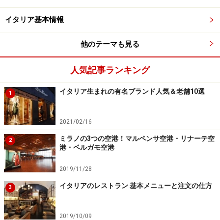
イタリア基本情報
ナポリに来たらプルチネッラを探せ！
他のテーマも見る
人気記事ランキング
ナポリの新名所となったアートなプルチネッラ像（撮影：河
村英和）
イタリア生まれの有名ブランド人気＆老舗10選
1
2021/02/16
ミラノの3つの空港！マルペンサ空港・リナーテ空
2
真のナポリピッツァ協会の看板に描かれるプルチネッラ（撮
港・ベルガモ空港
影：河村英和）
2019/11/28
さて一体どこでプルチネッラに会えるのでしょう。運が
イタリアのレストラン 基本メニューと注文の仕方
3
良ければ、スパッカナポリか王宮付近で、プルチネッラ
のコスプレをしたおじさんに偶然出くわすかもしれませ
ん。しかし最も確実なのは、有名アーティストが手掛け
2019/10/09