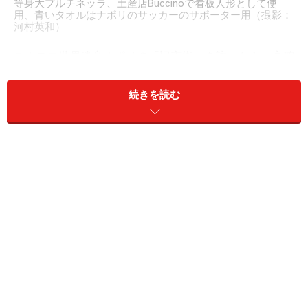
等身大プルチネッラ、土産店Buccinoで看板人形として使
用、青いタオルはナポリのサッカーのサポーター用（撮影：
河村英和）
ユネスコ世界遺産ナポリの「旧市街」を訪れたら、高確
率で出会ってしまうのがこの人、プルチネッラ
（Pulcinella）です。もしプルチネッラに出会わなけれ
続きを読む
ば、本当のナポリを見たとはいえないでしょう。プルチ
ネッラはナポリ人の代表。つまり典型的なナポリっ子の
化身です。彼のファッションは、いつも白づくめ。長い
布の帽子、だぶだぶの上着、ズボン。全部白ですが仮面
だけは黒、決して外さず素顔を見せません。とても気さ
くで明るく、人懐っこく、冗談でいつもみんなを笑わせ
てくれ、まさにナポリ人そのものですが、じつは簡単に
本心までは見せてくれないのも、またナポリ人なので
す。伝説ではプルチネッラは卵から誕生。さらに彼は子
だくさんで、10人近くの子供がいますが、かつてナポリ
の下町の多くの家庭もそうでした。