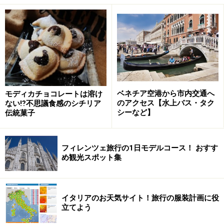
名の由来は、ナポリ近郊の町アチェッラ（Acerra）に住
む農民プッチョ・ダニエッロから転じたものと言われ、
そのためアチェッラには、
プルチネッラ博物館
がありま
す。また演劇史上のプルチネッラといえば、ルネッサン
ス時代の仮面で行う即興劇、コメディア・デラルテの道
化役です。コメディア・デラルテといえばヴェネツィア
ベネチア空港から市内交通へ
モディカチョコレートは溶け
で盛んですが、ナポリのプルチネッラとは、顔つきが全
のアクセス【水上バス・タク
ない⁉不思議食感のシチリア
く異なります。この二つは、むしろ別人と考えてよいく
シーなど】
伝統菓子
らいです。簡単な見分け方は、黒い仮面の鷲鼻の部分。
ナポリのプルチネッラは、あまり長くないのに、ヴェネ
フィレンツェ旅行の1日モデルコース！ おすす
ツィアのは怪物みたいにやたらと長く、先が細くなって
め観光スポット集
いるのもあります。さらにヴェネツィアのプルチネッラ
の襟は、襞がしっかりしていてピエロの襟みたいです
が、ナポリのプルチネッラの襟はないこともあり、あっ
イタリアのお天気サイト！旅行の服装計画に役
てもヨレヨレです。
立てよう