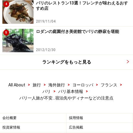
掲示板などで食事仲間を探す人も多いようです。テイク
パリのレストラン13選！フレンチが味わえるおす
4
すめ店
アウトやセルフサービスなら一人ごはんも全く問題あり
ませんが、せっかくパリに来たからには、レストランで
2019/11/04
の食事も楽しみたいですよね。日本では昼夜ともに1人
ロダンの庭園付き美術館でパリの静寂を堪能
5
ごはんをする場所が充実していましたが、パリやフラン
スはまだまだかもしれません。しかしながら、パリでの
2012/12/30
1人ごはん事情はここ数年で少しずつ変化してきていま
す。
ランキングをもっと見る
まずランチの場合、カフェやビストロなどカジュアルな
>
>
>
>
>
All About
旅行
海外旅行
ヨーロッパ
フランス
お店ならパリジャンもよく一人で食事をしているので問
>
>
パリ
パリ基本情報
題ありません。特にテラス席は外に向いているので一人
パリ一人旅が不安…宿泊先やディナーなどの注意点
での居心地も良くおすすめ。ディナーの場合でも、カウ
ンターやテラスでなら1人ごはんをしている女性が増え
会社概要
採用情報
ています。これらがない普通のレストランでも、女性が
1人で食事をしていることもあるので、試してみる価値
投資家情報
広告掲載