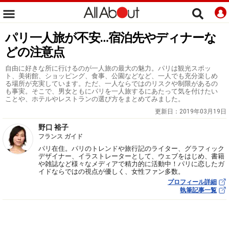
パリ一人旅が不安…宿泊先やディナーな
どの注意点
自由に好きな所に行けるのが一人旅の最大の魅力。パリは観光スポッ
ト、美術館、ショッピング、食事、公園などなど、一人でも充分楽しめ
る場所が充実しています。ただ、一人ならではのリスクや制限があるの
も事実。そこで、男女ともにパリを一人旅するにあたって気を付けたい
ことや、ホテルやレストランの選び方をまとめてみました。
更新日：
2019年03月19日
野口 裕子
フランス ガイド
パリ在住。パリのトレンドや旅行記のライター、グラフィック
デザイナー、イラストレーターとして、ウェブをはじめ、書籍
や雑誌など様々なメディアで精力的に活動中！パリに恋したガ
イドならではの視点が優しく、女性ファン多数。
プロフィール詳細
執筆記事一覧