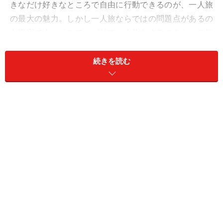
きなだけ好きなところで自由に行動できるのが、一人旅
の最大の魅力。しかし一人旅ならではの問題点があるの
も事実です。そこで、パリで一人旅をするにあたって気
を付けたいことをまとめてみました。
続きを読む
観光スポットや美術館が充実していて、グルメ、ショッ
ピングと一人でも充分楽しめるパリ。世界中からバッグ
パッカーが集まり、一人旅の観光客も珍しくないので、
パリは一人旅に向いている街だと思います。もし不安要
素があるとすれば、一人で行動して危険かそうでないか
のセキュリティ問題と、一人でする食事。それから宿泊
施設も気になりますよね。これらがクリアになれば、安
心して一人旅をすることができると思います。