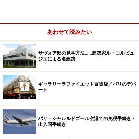
あわせて読みたい
サヴォア邸の見学方法……建築家ル・コルビュ
ジエによる名建築
＜目次＞
ギャラリーラファイエット百貨店／パリのデパ
ート
セキュリティ・治安問題
パリでの食事！ ディナーやレストラン選び
どこに泊まる？一人旅向けの宿泊施設
パリ・シャルルドゴール空港での免税手続き・
出入国手続き