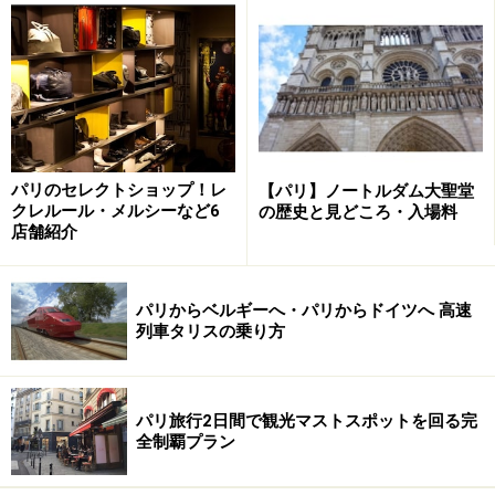
セキュリティ・治安問題
夜のカフェで女性一人はあまり見かけない (c) Paris Tourist
Office - Photographe : Amelie Dupont
パリのセレクトショップ！レ
【パリ】ノートルダム大聖堂
クレルール・メルシーなど6
の歴史と見どころ・入場料
近年起こった複数のテロ事件によりパリは警備を強化し
店舗紹介
ていますが、だからといって犯罪に巻き込まれないと断
言できるわけではありません。滞在中は常に気を引き締
めて、少しでもおかしいなと思ったら無視する、断る、
パリからベルギーへ・パリからドイツへ 高速
列車タリスの乗り方
ついていかないということを頭に叩き込んでおきましょ
う。
パリ旅行2日間で観光マストスポットを回る完
トラブルに巻き込まれるかどうかは、男性か女性か、土
全制覇プラン
地勘があるかないか、そして場所や時間帯などが影響し
てきます。まず男性の場合、当然女性よりは狙われる確