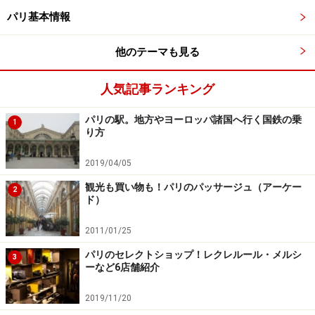
パリ基本情報
住宅街であったりするので、22時以降は人通りが減り、
一人歩きの危険性が高まります。様子を見ながら、時に
他のテーマも見る
はタクシーを利用することも必要です。
人気記事ランキング
こちらの記事も参考に！＞＞＞
フランスの治安
パリの駅。地方やヨーロッパ諸国へ行く国鉄の乗
1
り方
パリでの食事！ ディナーやレストラン選び
2019/04/05
観光も買い物も！パリのパッサージュ（アーケー
2
ド）
2011/01/25
一人ディナーはカウンターが狙い目 (c) Maison Constant /
Les cocottes
パリのセレクトショップ！レクレルール・メルシ
3
ーなど6店舗紹介
一人旅での最大の問題が食事です。一人の食事は寂し
2019/11/20
い、または他人の目が気になるなどの理由から海外旅行