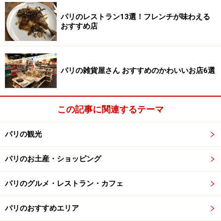
率は低いのですが、メトロや観光地でのスリは日本人男
パリのレストラン13選！フレンチが味わえる
おすすめ店
性も多く被害に遭っています。多額の現金は持ち歩かな
い、ポケットに貴重品を入れない、不案内だったり治安
の良くない場所で夜遅くまでフラフラ一人で歩かない、
などを守って常に気を引き締めて行動して下さい。油断
パリの雑貨屋さん おすすめのかわいいお店6選
をしないことで、確実に犯罪を防ぐことができます。
この記事に関連するテーマ
女性の場合、パリは一人で行動していると声をかけられ
ることもしばしば。特に公園で一人で休んでいたりする
パリの観光
と、声をかけられる確率は高いです。ちょっとお話する
くらいなら害はないとは思いますが、くれぐれも慎重
パリのお土産・ショッピング
に。嫌だなと思った場合は、曖昧な返事をせずにきっぱ
りと断ることが大事です。
パリのグルメ・レストラン・カフェ
夜も行動しようと思っている場合は、なるべく1桁の区
パリのおすすめエリア
の中心街に宿泊することをおすすめします。2桁の区は