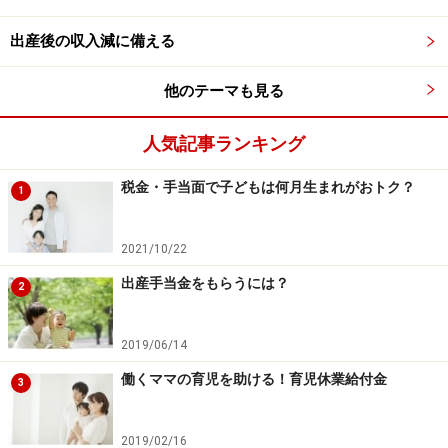
本記事の内容は一般的な情報提供を目的としており、特定の金融
商品や投資行動を推奨するものではありません。
出産後の収入減に備える
投資や資産運用に関する最終的なご判断はご自身の責任において
行ってください。
掲載情報の正確性・完全性については十分に配慮しております
他のテーマも見る
が、その内容を保証するものではなく、これに基づく損失・損害
などについて当社は一切の責任を負いません。
最新の情報や詳細については、必ず各金融機関やサービス提供者
人気記事ランキング
の公式情報をご確認ください。
税金・手当面で子どもは何月生まれがおトク？
1
次のページへ
1
/
2
2021/10/22
出産手当金をもらうには？
2
2019/06/14
働くママの育児を助ける！育児休業給付金
3
2019/02/16