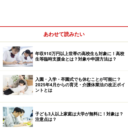
あわせて読みたい
年収910万円以上世帯の高校生も対象に！高校
生等臨時支援金とは？対象や申請方法は？
入園・入学・卒園式でも休むことが可能に？
2025年4月からの育児・介護休業法の改正ポイ
ントとは
そして、掛金として積み立てる場合、掛金は所得税・住
民税、社会保険料の
標準報酬月額
の算定対象から除外さ
れるため、税金・社会保険料の負担が軽減される分、余
子ども3人以上家庭は大学が無料に！対象は？
分に積立ができるのがメリットと謳われています。
注意点は？