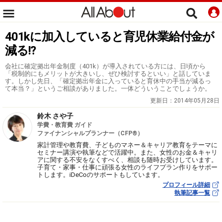
401kに加入していると育児休業給付金が
減る!?
会社に確定拠出年金制度（401k）が導入されている方には、日頃から
「税制的にもメリットが大きいし、ぜひ検討するといい」と話していま
す。しかし先日、「確定拠出年金に入っていると育休中の手当が減るっ
て本当？」というご相談がありました。一体どういうことでしょうか。
更新日：
2014年05月28日
鈴木 さや子
学費・教育費 ガイド
ファイナンシャルプランナー（CFP®）
家計管理や教育費、子どものマネー＆キャリア教育をテーマに
セミナー講演や執筆などで活躍中。また、女性のお金＆キャリ
アに関する不安をなくすべく、相談も随時お受けしています。
子育て・家事・仕事に頑張る女性のライフプラン作りをサポー
トします。iDeCoのサポートもしています。
プロフィール詳細
執筆記事一覧