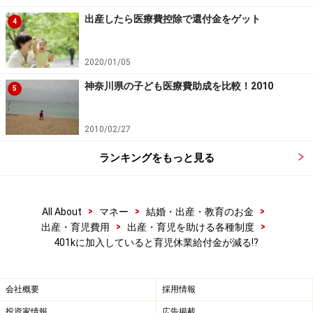
出産したら医療費控除で還付金をゲット
4
2020/01/05
神奈川県の子ども医療費助成を比較！2010
5
2010/02/27
ランキングをもっと見る
>
>
>
All About
マネー
結婚・出産・教育のお金
>
>
出産・育児費用
出産・育児を助ける各種制度
401kに加入していると育児休業給付金が減る!?
会社概要
採用情報
投資家情報
広告掲載