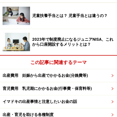
支給額は、支給対象期間（1カ月）当たり、育児休業の
児童扶養手当とは？ 児童手当とは違うの？
開始から6カ月間は「休業開始時賃金日額×支給日数の
67％（※）」、その後は「休業開始時賃金日額×支給日数
の50％」相当額です。
2023年で制度廃止になるジュニアNISA、これ
から口座開設するメリットとは？
賃金日額は「休業前の6カ月間に支給された給与（除く
ボーナス）÷180」で計算します。また、給付金には限度
この記事に関連するテーマ
額（上限下限）が設けられています。
出産費用 妊娠から出産でかかるお金(分娩費等)
※平成26年4月1日以降に育児休業を開始した方が対象
育児費用 乳児期にかかるお金(行事費・保育料等)
次ページ
で、選択制確定拠出年金と育児休業給付金の意
外な関係に迫ります。
イマドキの出産事情と注意したいお金の話
※記事内容は執筆時点のものです。最新の内容をご確認くださ
出産・育児を助ける各種制度
い。