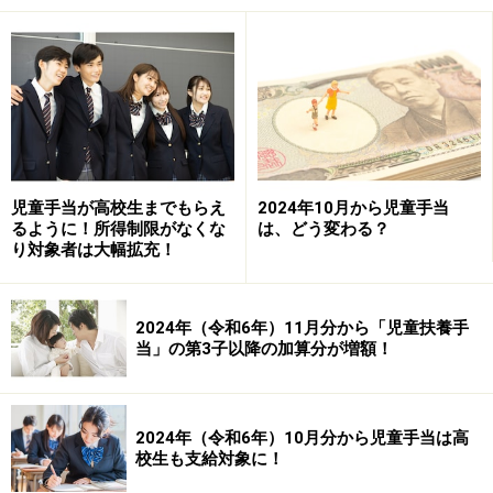
児童手当が高校生までもらえ
2024年10月から児童手当
るように！所得制限がなくな
は、どう変わる？
税金・社会保険料の負担が軽減されるのがメリット
り対象者は大幅拡充！
※ご自身の会社の確定拠出年金が選択制かどうかは、担
2024年（令和6年）11月分から「児童扶養手
当部署などに問い合わせて確認してください。
当」の第3子以降の加算分が増額！
育児休業給付金の計算式
2024年（令和6年）10月分から児童手当は高
校生も支給対象に！
育児休業給付金
についてもおさらいしておきましょう。