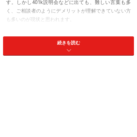
す。しかし401k説明会などに出ても、難しい言葉も多
く、ご相談者のようにデメリットが理解できていない方
も多いのが現状と思われます。
すべての確定拠出年金制度で、冒頭の相談のような影響
続きを読む
が出るわけではありません。このような現象が起こるの
は、確定拠出年金の一種である「選択制確定拠出年金」
においてです。
選択制確定拠出年金とは
確定拠出年金の一種であり、給与の一部を確定拠出年金
の掛金として積み立てて将来受け取るか、積み立てない
で前払い退職金として「今」受けとるか、選択を行うの
が特徴です。