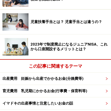
アNISAは廃止となり、2024年以降は新たな口座開設や、
既存の口座内での新たな投資ができなくなります。
つまりジュニアNISAを利用するのであれば2023年中に口
児童扶養手当とは？ 児童手当とは違うの？
座開設をし、年間80万円の投資枠内で投資をしておく必
要があるわけです。
2023年で制度廃止になるジュニアNISA、これ
2023年中にジュニアNISA口座を開設するメ
から口座開設するメリットとは？
リットは？
2023年でジュニアNISAは廃止となり、口座内での新たな
この記事に関連するテーマ
投資ができなくなるのに、2023年中に口座開設をしてお
出産費用 妊娠から出産でかかるお金(分娩費等)
くメリットはあるのでしょうか。実はジュニアNISA口座
を開設している場合、2024年以降の口座の取り扱いにつ
育児費用 乳児期にかかるお金(行事費・保育料等)
いては以下のことが決まっています。
イマドキの出産事情と注意したいお金の話
・これまで18歳まで原則払い出せなかったが、2024年以