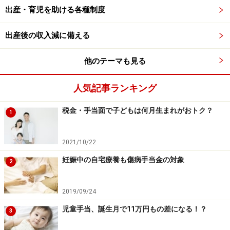
降はいつでも払い出し可能になる
出産・育児を助ける各種制度
・非課税期間（5年）の終了した金融商品は継続管理勘
定（*1）にて18歳まで非課税保有可能
出産後の収入減に備える
他のテーマも見る
*1：継続管理勘定とは、既存の金融商品を保有するため
だけの勘定のこと
人気記事ランキング
税金・手当面で子どもは何月生まれがおトク？
1
2024年以降ジュニアNISAは廃止になります
つまり2023年中にジュニアNISA口座を開設し、金融商品
2021/10/22
に投資しておけば、18歳になるまで非課税の恩恵を受け
妊娠中の自宅療養も傷病手当金の対象
2
られる上に、これまでデメリットとされていた「18歳ま
で原則払い出せない」旨の要件が緩和されるため、小・
2019/09/24
中学校の入学時、卒業時などお金が必要となるタイミン
児童手当、誕生月で11万円もの差になる！？
グに合わせて払い出すことも可能になったわけです。
3