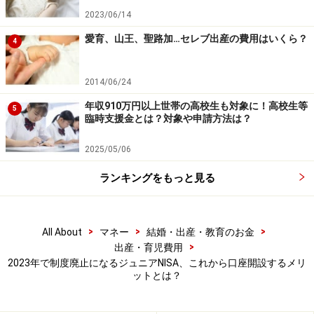
ジュニアNISA口座開設の場合の注意点は？
2023/06/14
愛育、山王、聖路加…セレブ出産の費用はいくら？
2023年中にジュニアNISA口座を開設する際の注意点とし
4
ては、口座開設には一定の時間がかかるため、多くの金
融機関では口座開設の申し込み期限を2023年9月末に設
2014/06/24
定しています。そのため口座開設を考えている金融機関
年収910万円以上世帯の高校生も対象に！高校生等
5
臨時支援金とは？対象や申請方法は？
の申し込み期限はいつなのかを必ず確認してください。
2025/05/06
2024年以降の注意点ですが、18歳を待たずにいつでも払
ランキングをもっと見る
い出し可能とはなりましたが、払い出しの際には口座で
保有している金融商品を全て払い出す必要があります。
また、払い出した後は口座自体が廃止される点にもご注
>
>
>
All About
マネー
結婚・出産・教育のお金
意ください。
>
出産・育児費用
2023年で制度廃止になるジュニアNISA、これから口座開設するメリ
ットとは？