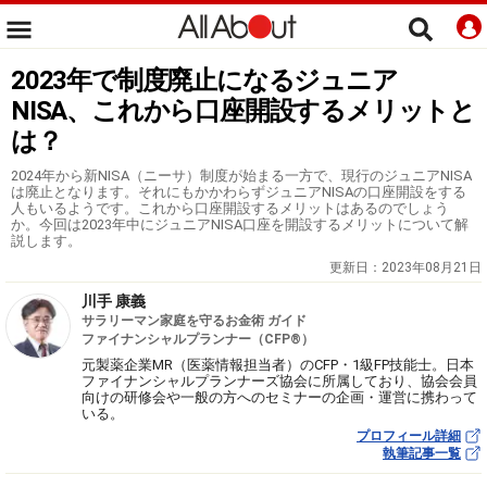
2023年で制度廃止になるジュニア
NISA、これから口座開設するメリットと
は？
2024年から新NISA（ニーサ）制度が始まる一方で、現行のジュニアNISA
は廃止となります。それにもかかわらずジュニアNISAの口座開設をする
人もいるようです。これから口座開設するメリットはあるのでしょう
か。今回は2023年中にジュニアNISA口座を開設するメリットについて解
説します。
更新日：
2023年08月21日
川手 康義
サラリーマン家庭を守るお金術 ガイド
ファイナンシャルプランナー（CFP®）
元製薬企業MR（医薬情報担当者）のCFP・1級FP技能士。日本
ファイナンシャルプランナーズ協会に所属しており、協会会員
向けの研修会や一般の方へのセミナーの企画・運営に携わって
いる。
プロフィール詳細
執筆記事一覧