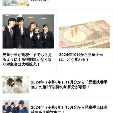
万円が上限とされています。
また投資により得られる値上がり益、配当金、分配金な
どが5年間非課税であり、5年経過後は次の年の投資枠を
使い保有することで非課税の恩恵を受け続けることがで
きるなど、効率よく将来の資産形成が期待できます。一
方、18歳になるまで原則払い出すことができないなどの
デメリットもあり、いつでも払い出すことのできる「一
児童手当が高校生までもらえ
2024年10月から児童手当
るように！所得制限がなくな
は、どう変わる？
般NISA」や「つみたてNISA」に比べ、使い勝手のよい制
り対象者は大幅拡充！
度とは言えませんでした。
ジュニアNISAは2024年以降廃止になります
2024年（令和6年）11月分から「児童扶養手
当」の第3子以降の加算分が増額！
現行のNISA制度は2024年より新NISA制度となり、年間
の投資上限枠の拡大、非課税期間が無期限となるなど制
度自体が大幅に改善します。しかしながら同時にジュニ
2024年（令和6年）10月分から児童手当は高
校生も支給対象に！