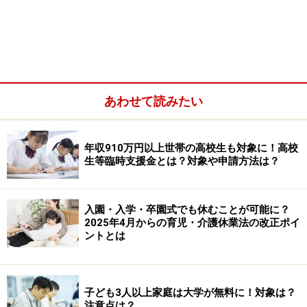
あわせて読みたい
年収910万円以上世帯の高校生も対象に！高校
生等臨時支援金とは？対象や申請方法は？
入園・入学・卒園式でも休むことが可能に？
ジュニアNISAは未成年者を対象とした少額投資非課税制度で
2025年4月からの育児・介護休業法の改正ポイ
す
ントとは
ジュニアNISAの投資対象となる金融商品は、上場株式や
ETF（上場株式投資信託）・公募株式投資信託・
子ども3人以上家庭は大学が無料に！対象は？
REIT（不動産投資信託）などであり、年間の投資枠は80
注意点は？