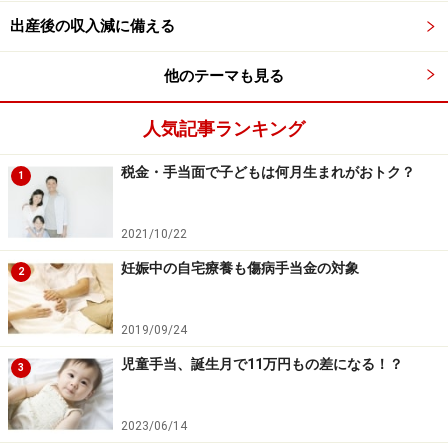
ります。父母または養育者の所得が、表にある所得制限
出産後の収入減に備える
限度額以上である場合は、その年度（11月から翌年の10
月まで）は、児童扶養手当は一部、または、全額が支給
他のテーマも見る
停止となります。
人気記事ランキング
令和6年11月分からは、扶養親族に応じた所得制限限度
税金・手当面で子どもは何月生まれがおトク？
1
額が、表のようにおよそ20万円引き上げになりました。
2021/10/22
妊娠中の自宅療養も傷病手当金の対象
2
2019/09/24
児童手当、誕生月で11万円もの差になる！？
3
2023/06/14