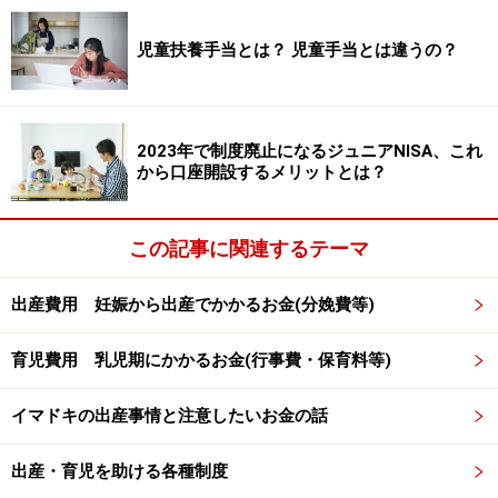
児童1人／月額4万5500円
児童2人目以降加算額／月額1万750円
児童扶養手当とは？ 児童手当とは違うの？
児童3人目以降加算額／令和6年11月分（令和7年1月支
給）より増額され、月額1万750円になります。（令和6
年10月までの加算額は6450円）
2023年で制度廃止になるジュニアNISA、これ
から口座開設するメリットとは？
さらに、令和6年11月分以降、一部支給の場合も、令和6
年11月分以降、以下のように増額します
この記事に関連するテーマ
児童3人目以降加算額／1万740円～5380円（令和6年10
出産費用 妊娠から出産でかかるお金(分娩費等)
月まで月額6440円～3230円）
育児費用 乳児期にかかるお金(行事費・保育料等)
2024年（令和6年）11月分より、全部支
イマドキの出産事情と注意したいお金の話
給、一部支給の所得制限額の引き上げ
出産・育児を助ける各種制度
児童扶養手当は養育費と就労分を合わせた所得制限があ