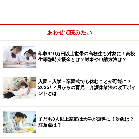
あわせて読みたい
児童手当とは異なる手当ですが、要件を満たせば両方受
給できます。
年収910万円以上世帯の高校生も対象に！高校
生等臨時支援金とは？対象や申請方法は？
以前は児童扶養手当はシングルマザー限定でしたが、平
成22年年8月からシングルファザーにも支給されるよう
入園・入学・卒園式でも休むことが可能に？
になりました。
2025年4月からの育児・介護休業法の改正ポイ
ントとは
児童扶養手当は18歳に達して最初の3月31日（一定の障
害の場合は20歳）までの子どもを持つひとり親または親
代わりの養育者に対して、子どもの人数とひとり親の収
子ども3人以上家庭は大学が無料に！対象は？
注意点は？
入に応じた金額が、奇数月の中旬、年6回支給されま
す。児童扶養手当を受けるためには、毎年8月に現況届