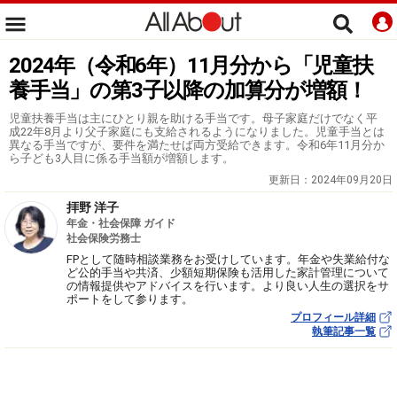
2024年（令和6年）11月分から「児童扶
養手当」の第3子以降の加算分が増額！
児童扶養手当は主にひとり親を助ける手当です。母子家庭だけでなく平
成22年8月より父子家庭にも支給されるようになりました。児童手当とは
異なる手当ですが、要件を満たせば両方受給できます。令和6年11月分か
ら子ども3人目に係る手当額が増額します。
更新日：
2024年09月20日
拝野 洋子
年金・社会保障 ガイド
社会保険労務士
FPとして随時相談業務をお受けしています。年金や失業給付な
ど公的手当や共済、少額短期保険も活用した家計管理について
の情報提供やアドバイスを行います。より良い人生の選択をサ
ポートをして参ります。
プロフィール詳細
執筆記事一覧