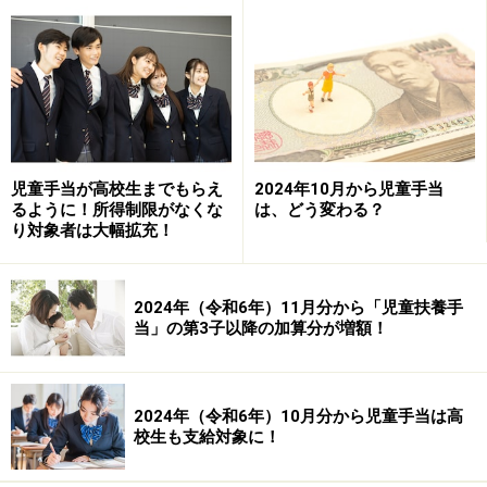
の提出が必要です。
2024年（令和6年）11月分より、児童扶養
手当の金額が一部増額されます
児童扶養手当については全部支給と一部支給がありま
児童手当が高校生までもらえ
2024年10月から児童手当
るように！所得制限がなくな
は、どう変わる？
す。児童扶養手当は養育費と就労分を合わせた所得制限
り対象者は大幅拡充！
があり、受給額は所得の額により異なり、受給者（シン
グルマザー・シングルファザー）の所得に応じて10円単
位で決定されます。
2024年（令和6年）11月分から「児童扶養手
当」の第3子以降の加算分が増額！
以下は令和6年11月分以降に改正された場合の、全部支
給の手当の月額です。児童3人目以降について、増額が
2024年（令和6年）10月分から児童手当は高
されることになります。
校生も支給対象に！