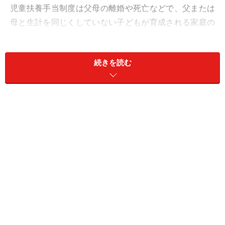
児童扶養手当制度は父母の離婚や死亡などで、父または
母と生計を同じくしていない子どもが育成される家庭の
生活の安定と自立を促し、子どもの福祉を目的としてい
ます。離婚などでシングルマザー・シングルファザーに
続きを読む
なった時、配偶者が死亡しても遺族年金が支給されてい
ない時は、児童扶養手当が支給されます。もし遺族年金
が支給されていても、年金額が児童扶養手当額より低い
場合は、その差額分の児童扶養手当を受給することがで
きます。