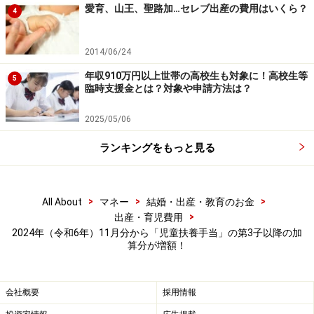
愛育、山王、聖路加…セレブ出産の費用はいくら？
4
2014/06/24
児童扶養手当が令和6年11月分より第3子分増額、所得制限限
度額も引き上げへ（
川崎市HPより
年収910万円以上世帯の高校生も対象に！高校生等
5
臨時支援金とは？対象や申請方法は？
2025/05/06
以上が2024年（令和6年）11月分から「児童扶養手当」
の変更点となります。公的給付はフルに活用し、家計の
ランキングをもっと見る
軽減や気持ちのケアに役立てましょう。
>
>
>
All About
マネー
結婚・出産・教育のお金
【参考】
>
出産・育児費用
川崎市HP
2024年（令和6年）11月分から「児童扶養手当」の第3子以降の加
こども家庭庁HP
算分が増額！
【関連記事】
会社概要
採用情報
児童扶養手当とは？ 児童手当とは違うの？