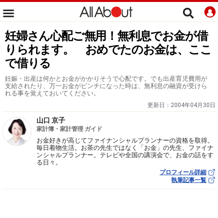
妊婦さん心配ご無用！無利息でお金が借
りられます。 おめでたのお金は、ここ
で借りる
妊娠・出産は何かとお金がかかりそうで心配です。でも出産育児費用が
支給されたり、万一お金がピンチになった時は、無利息の融資が受けら
れる事を覚えておいてください。
更新日：
2004年04月30日
山口 京子
家計簿・家計管理 ガイド
お金好きが高じてファイナンシャルプランナーの資格を取得。
毎日着物生活。お茶の先生ではなく「お金」の先生、ファイナ
ンシャルプランナー。テレビや全国の講演会で、お金の話をす
る日々。
プロフィール詳細
執筆記事一覧