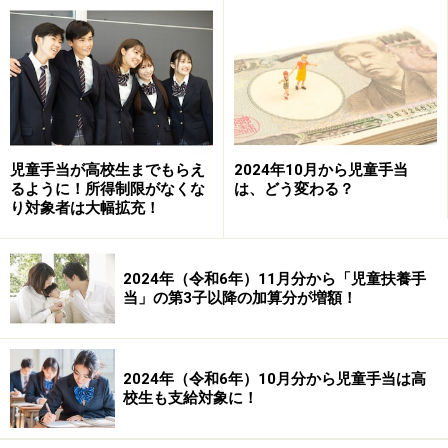
投資や資産運用に関する最終的なご判断はご自身の責任において
行ってください。
掲載情報の正確性・完全性については十分に配慮しております
が、その内容を保証するものではなく、これに基づく損失・損害
などについて当社は一切の責任を負いません。
最新の情報や詳細については、必ず各金融機関やサービス提供者
の公式情報をご確認ください。
児童手当が高校生までもらえ
2024年10月から児童手当
次のページへ
1
/
2
るように！所得制限がなくな
は、どう変わる？
り対象者は大幅拡充！
2024年（令和6年）11月分から「児童扶養手
当」の第3子以降の加算分が増額！
2024年（令和6年）10月分から児童手当は高
校生も支給対象に！