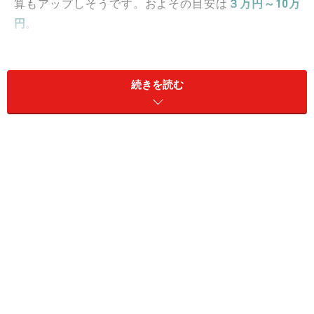
算もアップしそうです。およその目安は
３万円～10万
円
。
■赤ちゃんの準備
はじめての赤ちゃんは、かわいいベビー服、ベビー用
続きを読む
品を見ているだけでつい財布のヒモがゆるみます。二人
目の赤ちゃんも、上の子と性別や生れる季節が違えば、
ベビー服も必要です。その他、ふとんを買ったり、ベッ
ド、チャイルドシートをレンタルで借りたり等およその
目安は
５万円～10万円
。
■入院と分娩
大学病院から助産院、自宅まで産む場所と、分娩の方
法（自然、帝王切開、無痛等）によっても大きく費用が
変わります。また、都内の有名病院や、ゴージャスな個
室、懐石料理や豪華ディナーの付く所はご予算100万円