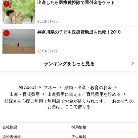
出産したら医療費控除で還付金をゲット
4
2020/01/05
神奈川県の子ども医療費助成を比較！2010
5
2010/02/27
ランキングをもっと見る
>
>
>
All About
マネー
結婚・出産・教育のお金
>
>
出産・育児費用
出産費用に備える、育児費用を貯める
妊婦さん心配ご無用！無利息でお金が借りられます。 おめでたの
お金は、ここで借りる
会社概要
採用情報
投資家情報
広告掲載