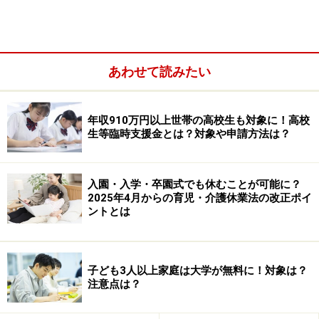
だとか。それ以外普通の目安は
30万円～70万円
。
■この機会に！
出産の本を買って情報収集。空気清浄機ってあった方
あわせて読みたい
がいいかも。ビデオはやっぱり必要でしょ。せっかくだ
しデジカメも買っとく？洗濯物も増えるよね、乾燥機付
年収910万円以上世帯の高校生も対象に！高校
きの買う？なんだかんだと雑費の目安は
５万円
。
生等臨時支援金とは？対象や申請方法は？
トータルで・・・
50万円～100万円
は、かかりそうです。これだけのお
入園・入学・卒園式でも休むことが可能に？
2025年4月からの育児・介護休業法の改正ポイ
金が9ヵ月間で必要かと思うとびっくりしますが、もら
ントとは
えるお金や無利息で借りられる所もあるので次のページ
で紹介します。
子ども3人以上家庭は大学が無料に！対象は？
※記事内容は執筆時点のものです。最新の内容をご確認くださ
注意点は？
い。
本記事の内容は一般的な情報提供を目的としており、特定の金融
商品や投資行動を推奨するものではありません。