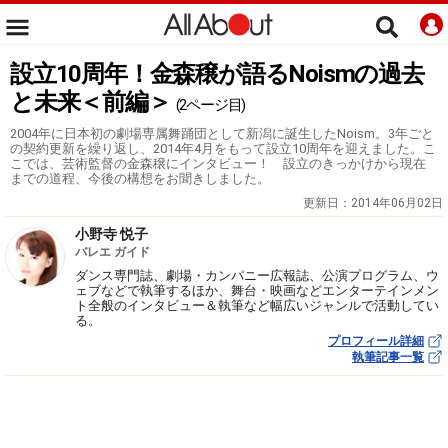
設立10周年！金森穣が語るNoismの過去
と未来＜前編＞
(2ページ目)
2004年に日本初の劇場専属舞踊団として新潟に誕生したNoism。3年ごと
の契約更新を繰り返し、2014年4月をもって設立10周年を迎えました。こ
こでは、芸術監督の金森穣にインタビュー！ 設立のきっかけから現在
までの道程、今後の構想をお聞きしました。
更新日：
2014年06月02日
小野寺 悦子
バレエ ガイド
ダンス専門誌、劇場・カンパニー広報誌、公演プログラム、ウ
ェブなどで執筆するほか、舞台・映画などエンターテインメン
ト全般のインタビュー＆執筆など幅広いジャンルで活動してい
る。
プロフィール詳細
執筆記事一覧