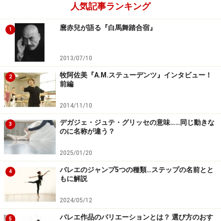
人気記事ランキング
麿赤兒が語る『白馬舞踏合宿』
1
2013/07/10
牧阿佐美『A.M.ステューデンツ』インタビュー！
2
前編
2014/11/10
デガジェ・ジュテ・グリッセの意味……同じ動きな
3
のに名称が違う？
2025/01/20
バレエのジャンプ5つの種類…ステップの名前とと
4
もに解説
2024/05/12
バレエ作品のバリエーションとは？ 選び方のおす
5