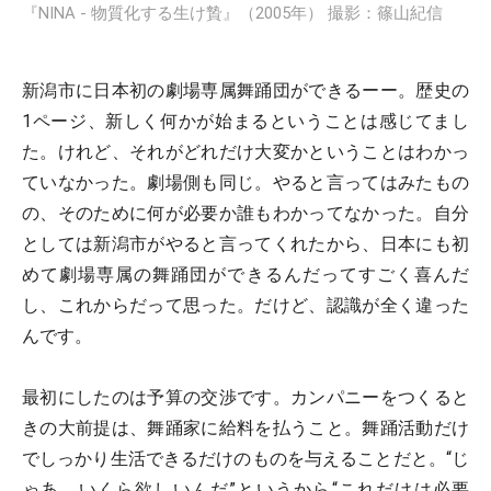
『NINA - 物質化する生け贄』（2005年） 撮影：篠山紀信
新潟市に日本初の劇場専属舞踊団ができるーー。歴史の
1ページ、新しく何かが始まるということは感じてまし
た。けれど、それがどれだけ大変かということはわかっ
ていなかった。劇場側も同じ。やると言ってはみたもの
の、そのために何が必要か誰もわかってなかった。自分
としては新潟市がやると言ってくれたから、日本にも初
めて劇場専属の舞踊団ができるんだってすごく喜んだ
し、これからだって思った。だけど、認識が全く違った
んです。
最初にしたのは予算の交渉です。カンパニーをつくると
きの大前提は、舞踊家に給料を払うこと。舞踊活動だけ
でしっかり生活できるだけのものを与えることだと。“じ
ゃあ、いくら欲しいんだ”というから“これだけは必要