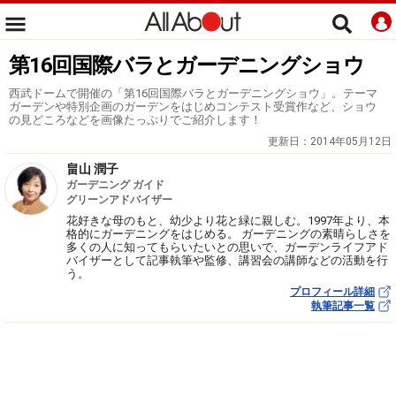
第16回国際バラとガーデニングショウ
西武ドームで開催の「第16回国際バラとガーデニングショウ」。テーマ
ガーデンや特別企画のガーデンをはじめコンテスト受賞作など、ショウ
の見どころなどを画像たっぷりでご紹介します！
更新日：
2014年05月12日
畠山 潤子
ガーデニング ガイド
グリーンアドバイザー
花好きな母のもと、幼少より花と緑に親しむ。1997年より、本
格的にガーデニングをはじめる。 ガーデニングの素晴らしさを
多くの人に知ってもらいたいとの思いで、ガーデンライフアド
バイザーとして記事執筆や監修、講習会の講師などの活動を行
う。
プロフィール詳細
執筆記事一覧