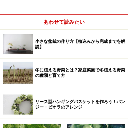
ングバスケット大賞作
特別企画ガーデンとテーマガーデン
あわせて読みたい
プロヴァンスの庭、ガーデン部門・バラ鉢植え部門
大賞作
小さな盆栽の作り方【植込みから完成までを解
今年は多肉、セダムが人気?!
説】
ガーデン作品からピックアップ
アイディアと遊び心も忘れずに
冬に植える野菜とは？家庭菜園で冬植える野菜
画像をクリックすると、拡大サイズを見ることができま
の種類と育て方
す。作品により別アングルの画像もありますので、チェ
ックしてみてくださいね！
リース型ハンギングバスケットを作ろう！パン
ジー・ビオラのアレンジ
A Fun Family Garden
主要アクセスである西武球場前駅を降りて会場に向かう