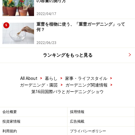
の容量の測り方
2022/04/17
重曹を植物に使う、「重曹ガーデニング」って
5
何？
2022/06/23
ランキングをもっと見る
>
>
>
All About
暮らし
家事・ライフスタイル
>
>
ガーデニング・園芸
ガーデニング関連情報
第16回国際バラとガーデニングショウ
会社概要
採用情報
投資家情報
広告掲載
利用規約
プライバシーポリシー