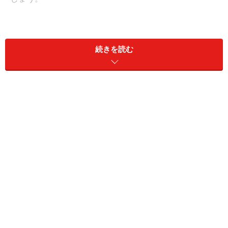
『第16回 国際バラとガーデニングショウ』
期間─2014年5月10日（土）～16日（金）
続きを読む
9：30～17：30（入場は終了の30分前まで）
※初日10日は12:00から一般公開、最終日16日は17:00終
了
会場─西武ドーム （埼玉県所沢市上山口2135）
詳しくは、「国際バラとガーデニングショウ」公式ホー
ムページへどうぞ。
http://www.bara21.jp/
ガーデニングショウ記事内インデックス
A Fun Family Garden
ウエルカムガーデンからローズアベニュー、ハンギ