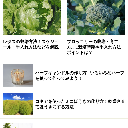
と、そこには来場者を迎えてくれるガーデン「A Fun
Family Garden」があります。デザインを手がけたのはガ
ーデンデザイナーのマーク・チャップマン氏（英国出
身）。ガーデンの周囲には子どもたちが喜びそうな、可
愛らしいトピアリーが点在します。
レタスの栽培方法！スケジュ
ブロッコリーの栽培・育て
ール・手入れ方法などを解説
方……栽培時期や手入れ方法
ポイントは？
A Fun Family Garden
ハーブキャンドルの作り方…いろいろなハーブ
を使って作ってみよう！
A Fun Family Garden
コキアを使ったミニほうきの作り方！乾燥させ
それでは次ページから、会場内をご案内しますよ！
てほうきにする方法
※記事内容は執筆時点のものです。最新の内容をご確認くださ
い。