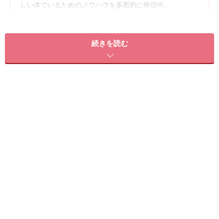
しい体でいるためのノウハウを多面的に発信中。
続きを読む
アンチエイジングガイド
宇山恵子
さん
医療・美容ジャーナリスト。女性の体全般への知
識が深く、食事、運動、睡眠、エステなど、さまざまな角
度からアンチエイジングを追求。
スキンケアガイド
永富千晴
さん
美容ジャーナリスト。美容コミュニティサロン
「club C.」主宰。最新美容情報を発信するほか、企画編集
や商品アドバイザーなどでも活躍。
ボディケアガイド
山田奈央子
さん
下着コンシェルジュとして女性の美ボディ作りを
研究。エクササイズから、下着、マッサージ、食事にいた