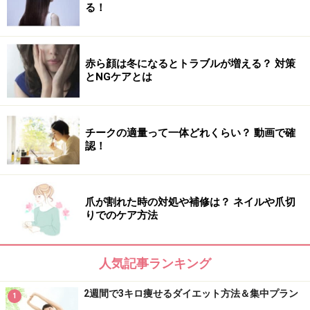
る！
赤ら顔は冬になるとトラブルが増える？ 対策
とNGケアとは
チークの適量って一体どれくらい？ 動画で確
認！
爪が割れた時の対処や補修は？ ネイルや爪切
りでのケア方法
人気記事ランキング
2週間で3キロ痩せるダイエット方法＆集中プラン
1