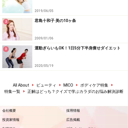
2019/06/05
君島十和子 美の10ヶ条
2
2009/01/06
運動ぎらいもOK！1日5分下半身痩せダイエット
3
2020/05/19
>
>
>
>
All About
ビューティ
MICO
ボディケア特集
>
特集一覧
正解はどっち？クイズで学ぶカラダのお悩み解決診断
会社概要
採用情報
投資家情報
広告掲載