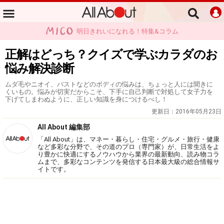
明日きれいになれる！特集&コラム
正解はどっち？クイズで学ぶカラダのお
悩み解決診断
ムダ毛やニオイ、バストなどのボディの悩みは、ちょっと人には聞きに
くいもの。悩みが切実だからこそ、下手に自己判断で対処して女子力を
下げてしまわぬように、正しい知識を身につけるべし！
更新日：
2016年05月23日
All About 編集部
「All About」は、マネー・暮らし・住宅・グルメ・旅行・健康
など多彩な分野で、その道のプロ（専門家）が、日常生活をよ
り豊かに快適にするノウハウから業界の最新動向、読み物コラ
ムまで、多彩なコンテンツを発信する日本最大級の総合情報サ
イトです。