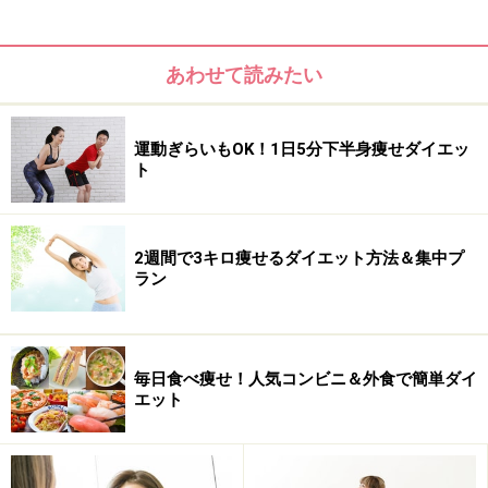
るまで、美しいバスト作りのための最新情報を提供してい
る。
あわせて読みたい
Text／Hiromi Morimoto Photo／Masao Torii
運動ぎらいもOK！1日5分下半身痩せダイエッ
ト
※記事内容は執筆時点のものです。最新の内容をご確認くださ
い。
※個人の体質、また、誤った方法による実践に起因して肌荒れや
2週間で3キロ痩せるダイエット方法＆集中プ
不調を引き起こす場合があります。実践の際には、必ず自身の体
ラン
質及び健康状態を十分に考慮し、正しい方法で行ってください。
また、全ての方への有効性を保証するものではありません。
毎日食べ痩せ！人気コンビニ＆外食で簡単ダイ
次のページへ
1
/
31
エット