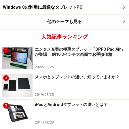
の買い方など、その「質」は異なります。読書に特化し
Windows 8の利用に最適なタブレットPC
ている専用端末は上質な読書体験が得られますが、よほ
どの本の虫でなければ、自由度やストレスなく使える点
他のテーマも見る
で、タブレットやスマホの方が数段優れているのでオス
スメです。
人気記事ランキング
エンタメ充実の極薄タブレット「OPPO Pad Air」
1
が登場！ 約10.3インチ大画面でお手頃価格
専用端末と汎用端末のスペック比較
2022/09/26
具体的な違いを見るために、専用端末と汎用端末を比較
スマホとタブレットの違い、知っていますか？
します。Kindleの最上位端末（2016年5月現在）である
2
「Kindle Oasis」と5.5インチディスプレイを搭載する
「iPhone 6s Plus」のスペック比較を行います。iPhone
2019/03/25
6s Plusを選んだのは、Kindleのディスプレイサイズに近
iPadとAndroidタブレットの違いとは？
3
いためです。性質の異なる端末を同列で比較するのは誤
解の元ですが違いの理解を深めるためです。
2011/11/20