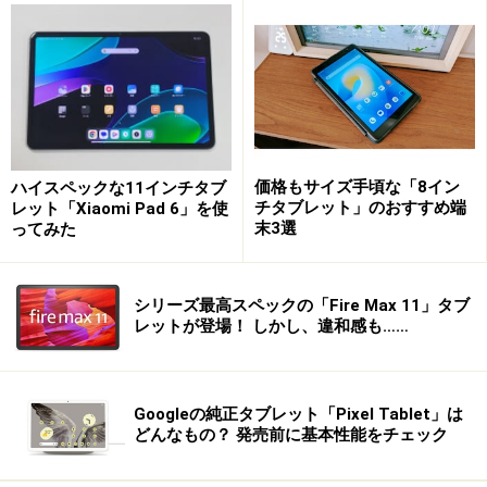
最良の読書体験が得られる「Kindle Oasis」
価格もサイズ手頃な「8イン
ハイスペックな11インチタブ
チタブレット」のおすすめ端
レット「Xiaomi Pad 6」を使
末3選
ってみた
タブレットやスマホのディスプレイは、高解像度化が進
んでいます。たとえば、iPad mini Retinaは、326ppi（数
シリーズ最高スペックの「Fire Max 11」タブ
字が大きいほど文字がきれいに見える）で印刷物と見間
レットが登場！ しかし、違和感も……
違えるほどの品質を持ちます。これならば、ディスプレ
イに映し出された文字のギザギザが気になることはあり
ません。ただし、LCD特有のギラツキ感があるので、長
Googleの純正タブレット「Pixel Tablet」は
時間の読書は目が疲れるという方もいるはずです。
どんなもの？ 発売前に基本性能をチェック