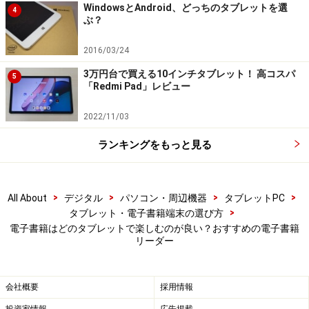
WindowsとAndroid、どっちのタブレットを選
4
ぶ？
Kindle OasisとiPhone 6s Plus
2016/03/24
3万円台で買える10インチタブレット！ 高コスパ
5
「Redmi Pad」レビュー
■Kindle Oasis Wi-Fi+3G
ディスプレイ：電子ペーパー6インチ 16階調グレース
2022/11/03
ケール 1072x1448ドット 300ppi
ランキングをもっと見る
サイズ：143 x 122 x 3.4-8.5 mm
重量：133g / 専用カバー:107g
容量：4GB
>
>
>
>
All About
デジタル
パソコン・周辺機器
タブレットPC
通信機能：Wi-Fi、3G通信
>
タブレット・電子書籍端末の選び方
電子書籍はどのタブレットで楽しむのが良い？おすすめの電子書籍
リーダー
■iPhone 6s Plus
ディスプレイ：5.5インチ カラー 1920×1080ドット
401ppi
会社概要
採用情報
サイズ：158.2 × 77.9 × 7.3mm
投資家情報
広告掲載