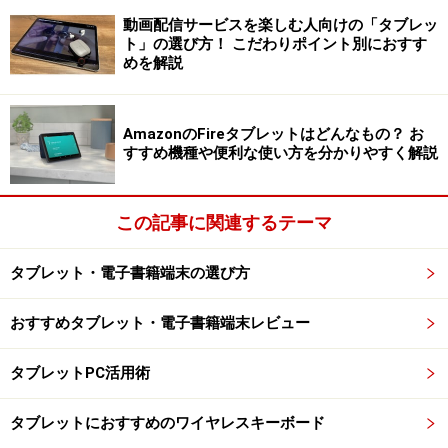
専用端末は本の購入先が限定されます。たとえば、
動画配信サービスを楽しむ人向けの「タブレッ
KindleならばAmazon、Koboならば楽天から購入し、他で
ト」の選び方！ こだわりポイント別におすす
は購入できません。対して汎用端末は、KindleやKoboア
めを解説
プリを入れれば、アプリを複数インストールして使い分
けるなどの荒技もできます。
AmazonのFireタブレットはどんなもの？ お
すすめ機種や便利な使い方を分かりやすく解説
気持ち良く操作できる点では、汎用端末のタブレットや
スマホが優れています。専用端末の電子ペーパーディス
この記事に関連するテーマ
プレイは、描画速度が遅く、操作していても再描画の様
子が分かるものもあります。一方のタブレットやスマホ
タブレット・電子書籍端末の選び方
は、進化のペースが専用端末の比ではなく、最新技術が
惜しみなく投入されています。たとえば、描画速度だけ
おすすめタブレット・電子書籍端末レビュー
ではなく、周囲に合わせて、ディスプレイの色温度まで
調整するのはタブレットやスマホならではです。
タブレットPC活用術
両方とも「読む」行為は変わりませんが、使用感や書籍
タブレットにおすすめのワイヤレスキーボード