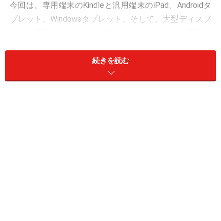
今回は、専用端末のKindleと汎用端末のiPad、Androidタ
ブレット、Windowsタブレット、そして、大型ディスプ
レイを搭載するスマホを比較しつつ、それぞれで電子書
籍の楽しみ方がどう変わるのかをご紹介します。
続きを読む
本の読み方は変わりないが「質」は違う
専用端末でも汎用端末でも、ディスプレイに映し出され
た文字を読む行為には、大きな違いはありません。た
だ、専用端末で使われている電子ペーパーディスプレイ
は、グレースケール表示ですが、紙と同じように反射光
を使うので、ギラツキがなく目に優しいのが特徴で、長
時間の読書でも目が疲れません。